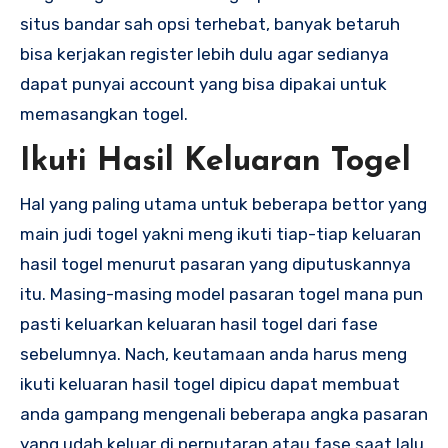
situs bandar sah opsi terhebat, banyak betaruh
bisa kerjakan register lebih dulu agar sedianya
dapat punyai account yang bisa dipakai untuk
memasangkan togel.
Ikuti Hasil Keluaran Togel
Hal yang paling utama untuk beberapa bettor yang
main judi togel yakni meng ikuti tiap-tiap keluaran
hasil togel menurut pasaran yang diputuskannya
itu. Masing-masing model pasaran togel mana pun
pasti keluarkan keluaran hasil togel dari fase
sebelumnya. Nach, keutamaan anda harus meng
ikuti keluaran hasil togel dipicu dapat membuat
anda gampang mengenali beberapa angka pasaran
yang udah keluar di perputaran atau fase saat lalu.