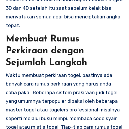
3D dan 4D setelah itu saat sebelum kelak bisa
menyatukan semua agar bisa menciptakan angka
tepat.
Membuat Rumus
Perkiraan dengan
Sejumlah Langkah
Waktu membuat perkiraan togel, pastinya ada
banyak cara rumus perkiraan yang harus anda
coba pakai. Beberapa sistem prakiraan judi togel
yang umumnya terpopuler dipakai oleh beberapa
master togel atau togelers professional misalnya
seperti melalui buku mimpi, membaca code syair
togel atau mistis togel. Tiap-tiap cara rumus togel