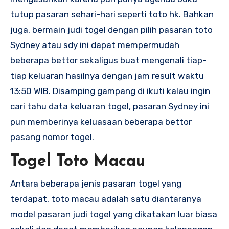
tutup pasaran sehari-hari seperti toto hk. Bahkan
juga, bermain judi togel dengan pilih pasaran toto
Sydney atau sdy ini dapat mempermudah
beberapa bettor sekaligus buat mengenali tiap-
tiap keluaran hasilnya dengan jam result waktu
13:50 WIB. Disamping gampang di ikuti kalau ingin
cari tahu data keluaran togel, pasaran Sydney ini
pun memberinya keluasaan beberapa bettor
pasang nomor togel.
Togel Toto Macau
Antara beberapa jenis pasaran togel yang
terdapat, toto macau adalah satu diantaranya
model pasaran judi togel yang dikatakan luar biasa