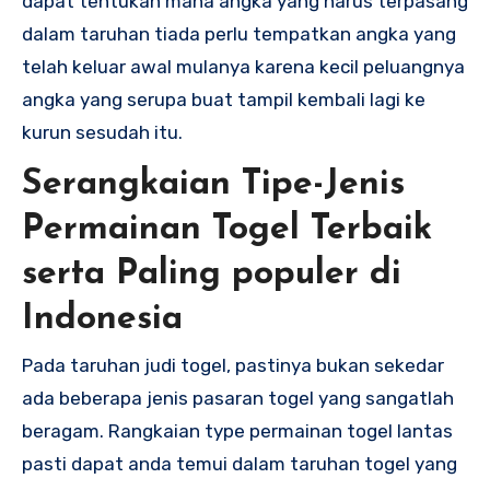
dapat tentukan mana angka yang harus terpasang
dalam taruhan tiada perlu tempatkan angka yang
telah keluar awal mulanya karena kecil peluangnya
angka yang serupa buat tampil kembali lagi ke
kurun sesudah itu.
Serangkaian Tipe-Jenis
Permainan Togel Terbaik
serta Paling populer di
Indonesia
Pada taruhan judi togel, pastinya bukan sekedar
ada beberapa jenis pasaran togel yang sangatlah
beragam. Rangkaian type permainan togel lantas
pasti dapat anda temui dalam taruhan togel yang