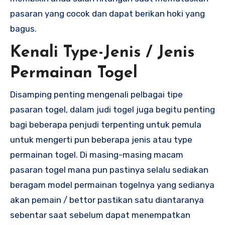
pasaran yang cocok dan dapat berikan hoki yang
bagus.
Kenali Type-Jenis / Jenis
Permainan Togel
Disamping penting mengenali pelbagai tipe
pasaran togel, dalam judi togel juga begitu penting
bagi beberapa penjudi terpenting untuk pemula
untuk mengerti pun beberapa jenis atau type
permainan togel. Di masing-masing macam
pasaran togel mana pun pastinya selalu sediakan
beragam model permainan togelnya yang sedianya
akan pemain / bettor pastikan satu diantaranya
sebentar saat sebelum dapat menempatkan