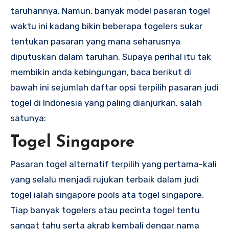
taruhannya. Namun, banyak model pasaran togel
waktu ini kadang bikin beberapa togelers sukar
tentukan pasaran yang mana seharusnya
diputuskan dalam taruhan. Supaya perihal itu tak
membikin anda kebingungan, baca berikut di
bawah ini sejumlah daftar opsi terpilih pasaran judi
togel di Indonesia yang paling dianjurkan, salah
satunya:
Togel Singapore
Pasaran togel alternatif terpilih yang pertama-kali
yang selalu menjadi rujukan terbaik dalam judi
togel ialah singapore pools ata togel singapore.
Tiap banyak togelers atau pecinta togel tentu
sangat tahu serta akrab kembali dengar nama