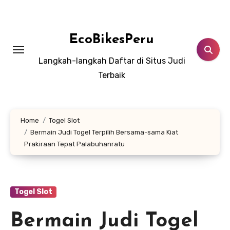
Skip
to
content
EcoBikesPeru
Langkah-langkah Daftar di Situs Judi
Terbaik
Home
Togel Slot
Bermain Judi Togel Terpilih Bersama-sama Kiat
Prakiraan Tepat Palabuhanratu
Togel Slot
Bermain Judi Togel