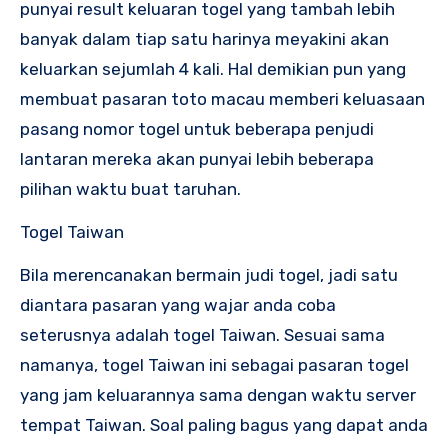
punyai result keluaran togel yang tambah lebih
banyak dalam tiap satu harinya meyakini akan
keluarkan sejumlah 4 kali. Hal demikian pun yang
membuat pasaran toto macau memberi keluasaan
pasang nomor togel untuk beberapa penjudi
lantaran mereka akan punyai lebih beberapa
pilihan waktu buat taruhan.
Togel Taiwan
Bila merencanakan bermain judi togel, jadi satu
diantara pasaran yang wajar anda coba
seterusnya adalah togel Taiwan. Sesuai sama
namanya, togel Taiwan ini sebagai pasaran togel
yang jam keluarannya sama dengan waktu server
tempat Taiwan. Soal paling bagus yang dapat anda