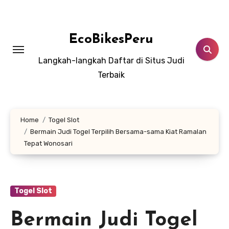
Skip
to
content
EcoBikesPeru
Langkah-langkah Daftar di Situs Judi
Terbaik
Home
Togel Slot
Bermain Judi Togel Terpilih Bersama-sama Kiat Ramalan
Tepat Wonosari
Togel Slot
Bermain Judi Togel