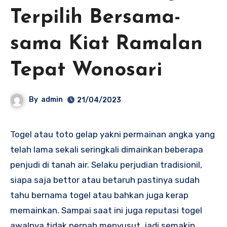
Terpilih Bersama-
sama Kiat Ramalan
Tepat Wonosari
By
admin
21/04/2023
Togel atau toto gelap yakni permainan angka yang
telah lama sekali seringkali dimainkan beberapa
penjudi di tanah air. Selaku perjudian tradisionil,
siapa saja bettor atau betaruh pastinya sudah
tahu bernama togel atau bahkan juga kerap
memainkan. Sampai saat ini juga reputasi togel
awalnya tidak pernah menyusut, jadi semakin