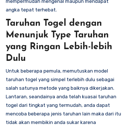
mempermudah mengenal maupun mendapat
angka tepat terhebat.
Taruhan Togel dengan
Menunjuk Type Taruhan
yang Ringan Lebih-lebih
Dulu
Untuk beberapa pemula, memutuskan model
taruhan togel yang simpel terlebih dulu sebagai
salah satunya metode yang baiknya dikerjakan.
Lantaran, seandainya anda telah kuasai taruhan
togel dari tingkat yang termudah, anda dapat
mencoba beberapa jenis taruhan lain maka dari itu
tidak akan membikin anda sukar karena