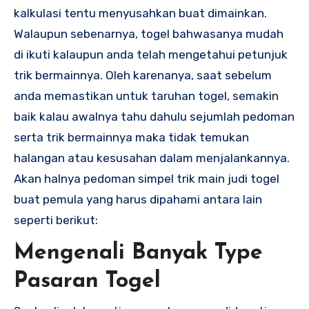
kalkulasi tentu menyusahkan buat dimainkan.
Walaupun sebenarnya, togel bahwasanya mudah
di ikuti kalaupun anda telah mengetahui petunjuk
trik bermainnya. Oleh karenanya, saat sebelum
anda memastikan untuk taruhan togel, semakin
baik kalau awalnya tahu dahulu sejumlah pedoman
serta trik bermainnya maka tidak temukan
halangan atau kesusahan dalam menjalankannya.
Akan halnya pedoman simpel trik main judi togel
buat pemula yang harus dipahami antara lain
seperti berikut:
Mengenali Banyak Type
Pasaran Togel