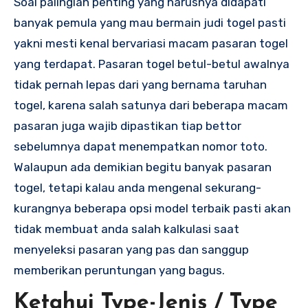
Soal palinglah penting yang harusnya didapati
banyak pemula yang mau bermain judi togel pasti
yakni mesti kenal bervariasi macam pasaran togel
yang terdapat. Pasaran togel betul-betul awalnya
tidak pernah lepas dari yang bernama taruhan
togel, karena salah satunya dari beberapa macam
pasaran juga wajib dipastikan tiap bettor
sebelumnya dapat menempatkan nomor toto.
Walaupun ada demikian begitu banyak pasaran
togel, tetapi kalau anda mengenal sekurang-
kurangnya beberapa opsi model terbaik pasti akan
tidak membuat anda salah kalkulasi saat
menyeleksi pasaran yang pas dan sanggup
memberikan peruntungan yang bagus.
Ketahui Type-Jenis / Type