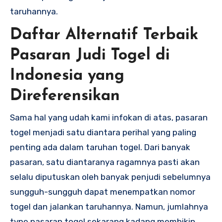
taruhannya.
Daftar Alternatif Terbaik
Pasaran Judi Togel di
Indonesia yang
Direferensikan
Sama hal yang udah kami infokan di atas, pasaran
togel menjadi satu diantara perihal yang paling
penting ada dalam taruhan togel. Dari banyak
pasaran, satu diantaranya ragamnya pasti akan
selalu diputuskan oleh banyak penjudi sebelumnya
sungguh-sungguh dapat menempatkan nomor
togel dan jalankan taruhannya. Namun, jumlahnya
type pasaran togel sekarang kadang membikin