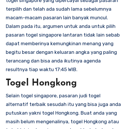
togel singapore yang dipercayai sebagai pasaran
terpilih dan telah ada sudah lama sebelumnya
macam-macam pasaran lain banyak muncul.
Dalam pada itu, argumen untuk anda untuk pilih
pasaran togel singapore lantaran tidak lain sebab
dapat memberinya kemungkinan menang yang
begitu besar dengan keluaran angka yang paling
terancang dan bisa anda ikutinya agenda
resultnya tiap waktu 17:45 WIB.
Togel Hongkong
Selain togel singapore, pasaran judi togel
alternatif terbaik sesudah itu yang bisa juga anda
putuskan yakni togel Hongkong. Buat anda yang
masih belum mengenalinya, togel Hongkong atau