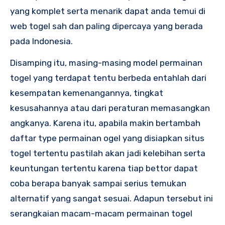
yang komplet serta menarik dapat anda temui di
web togel sah dan paling dipercaya yang berada
pada Indonesia.
Disamping itu, masing-masing model permainan
togel yang terdapat tentu berbeda entahlah dari
kesempatan kemenangannya, tingkat
kesusahannya atau dari peraturan memasangkan
angkanya. Karena itu, apabila makin bertambah
daftar type permainan ogel yang disiapkan situs
togel tertentu pastilah akan jadi kelebihan serta
keuntungan tertentu karena tiap bettor dapat
coba berapa banyak sampai serius temukan
alternatif yang sangat sesuai. Adapun tersebut ini
serangkaian macam-macam permainan togel