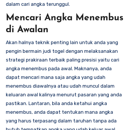
dalam cari angka terunggul.
Mencari Angka Menembus
di Awalan
Akan halnya teknik penting lain untuk anda yang
pengin bermain judi togel dengan melaksanakan
strategi prakiraan terbaik paling presisi yaitu cari
angka menembus pada awal. Maknanya, anda
dapat mencari mana saja angka yang udah
menembus diawalnya atau udah muncul dalam
keluaran awal kalinya menurut pasaran yang anda
pastikan. Lantaran, bila anda ketahui angka
menembus, anda dapat tentukan mana angka
yang harus terpasang dalam taruhan tanpa ada
butuh tempatkan angka yang udah keluar awal