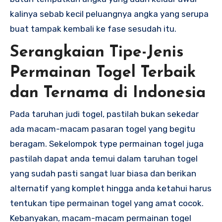
kalinya sebab kecil peluangnya angka yang serupa
buat tampak kembali ke fase sesudah itu.
Serangkaian Tipe-Jenis
Permainan Togel Terbaik
dan Ternama di Indonesia
Pada taruhan judi togel, pastilah bukan sekedar
ada macam-macam pasaran togel yang begitu
beragam. Sekelompok type permainan togel juga
pastilah dapat anda temui dalam taruhan togel
yang sudah pasti sangat luar biasa dan berikan
alternatif yang komplet hingga anda ketahui harus
tentukan tipe permainan togel yang amat cocok.
Kebanyakan, macam-macam permainan togel