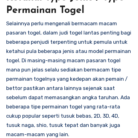
Permainan Togel
Selainnya perlu mengenali bermacam macam
pasaran togel, dalam judi togel lantas penting bagi
beberapa penjudi terpenting untuk pemula untuk
ketahui pula beberapa jenis atau model permainan
togel. Di masing-masing macam pasaran togel
mana pun jelas selalu sediakan bermacam tipe
permainan togelnya yang kedepan akan pemain /
bettor pastikan antara lainnya sejenak saat
sebelum dapat memasangkan angka taruhan. Ada
beberapa tipe permainan togel yang rata-rata
cukup popular seperti tusuk bebas, 2D, 3D, 4D,
tusuk naga, shio, tusuk tepat dan banyak juga
macam-macam yang lain.