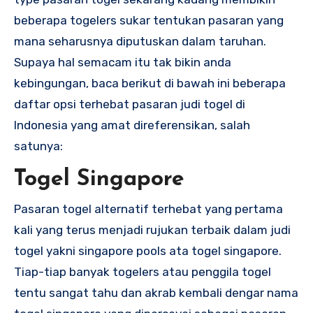
beberapa togelers sukar tentukan pasaran yang
mana seharusnya diputuskan dalam taruhan.
Supaya hal semacam itu tak bikin anda
kebingungan, baca berikut di bawah ini beberapa
daftar opsi terhebat pasaran judi togel di
Indonesia yang amat direferensikan, salah
satunya:
Togel Singapore
Pasaran togel alternatif terhebat yang pertama
kali yang terus menjadi rujukan terbaik dalam judi
togel yakni singapore pools ata togel singapore.
Tiap-tiap banyak togelers atau penggila togel
tentu sangat tahu dan akrab kembali dengar nama