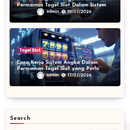
Permainan Togel Slot Dalam Sistem
Digital: Analisis dan Insight
admin
19/07/2026
Togel Slot
Cara Kerja Sistem Angka Dalam
Permainan Togel Slot yang Perlu
Diketahui untuk Menang
admin
17/07/2026
Search