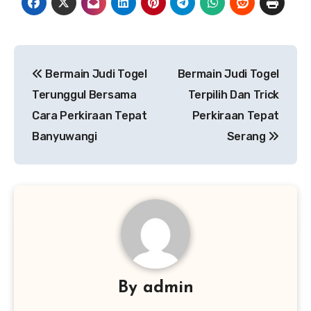
Post
Bermain Judi Togel
Bermain Judi Togel
navigation
Terunggul Bersama
Terpilih Dan Trick
Cara Perkiraan Tepat
Perkiraan Tepat
Banyuwangi
Serang
By
admin