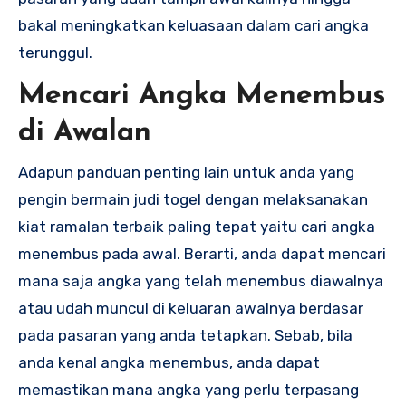
bakal meningkatkan keluasaan dalam cari angka
terunggul.
Mencari Angka Menembus
di Awalan
Adapun panduan penting lain untuk anda yang
pengin bermain judi togel dengan melaksanakan
kiat ramalan terbaik paling tepat yaitu cari angka
menembus pada awal. Berarti, anda dapat mencari
mana saja angka yang telah menembus diawalnya
atau udah muncul di keluaran awalnya berdasar
pada pasaran yang anda tetapkan. Sebab, bila
anda kenal angka menembus, anda dapat
memastikan mana angka yang perlu terpasang