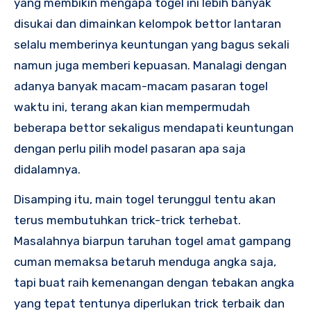
yang membikin mengapa togel ini lebih banyak
disukai dan dimainkan kelompok bettor lantaran
selalu memberinya keuntungan yang bagus sekali
namun juga memberi kepuasan. Manalagi dengan
adanya banyak macam-macam pasaran togel
waktu ini, terang akan kian mempermudah
beberapa bettor sekaligus mendapati keuntungan
dengan perlu pilih model pasaran apa saja
didalamnya.
Disamping itu, main togel terunggul tentu akan
terus membutuhkan trick-trick terhebat.
Masalahnya biarpun taruhan togel amat gampang
cuman memaksa betaruh menduga angka saja,
tapi buat raih kemenangan dengan tebakan angka
yang tepat tentunya diperlukan trick terbaik dan