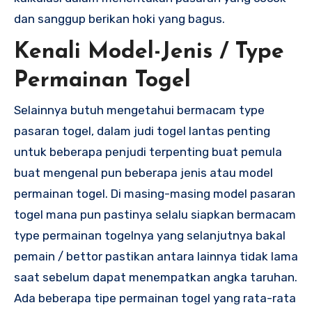
dan sanggup berikan hoki yang bagus.
Kenali Model-Jenis / Type
Permainan Togel
Selainnya butuh mengetahui bermacam type
pasaran togel, dalam judi togel lantas penting
untuk beberapa penjudi terpenting buat pemula
buat mengenal pun beberapa jenis atau model
permainan togel. Di masing-masing model pasaran
togel mana pun pastinya selalu siapkan bermacam
type permainan togelnya yang selanjutnya bakal
pemain / bettor pastikan antara lainnya tidak lama
saat sebelum dapat menempatkan angka taruhan.
Ada beberapa tipe permainan togel yang rata-rata