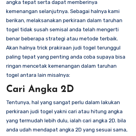
angka tepat serta dapat memberinya
kemenangan selanjutnya. Sebagai halnya kami
berikan, melaksanakan perkiraan dalam taruhan
togel tidak susah semisal anda telah mengerti
benar beberapa strategi atau metode terbaik.
Akan halnya trick prakiraan judi togel terunggul
paling tepat yang penting anda coba supaya bisa
ringan mencetak kemenangan dalam taruhan
togel antara lain misalnya:
Cari Angka 2D
Tentunya, hal yang sangat perlu dalam lakukan
perkiraan judi togel yakni cari atau hitung angka
yang termudah lebih dulu, ialah cari angka 2D. bila
anda udah mendapat angka 2D yang sesuai sama,