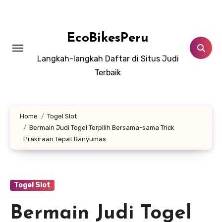
Skip
to
content
EcoBikesPeru
Langkah-langkah Daftar di Situs Judi
Terbaik
Home
Togel Slot
Bermain Judi Togel Terpilih Bersama-sama Trick
Prakiraan Tepat Banyumas
Togel Slot
Bermain Judi Togel