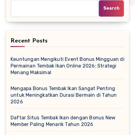
Search
Recent Posts
Keuntungan Mengikuti Event Bonus Mingguan di
Permainan Tembak Ikan Online 2026: Strategi
Menang Maksimal
Mengapa Bonus Tembak Ikan Sangat Penting
untuk Meningkatkan Durasi Bermain di Tahun
2026
Daftar Situs Tembak Ikan dengan Bonus New
Member Paling Menarik Tahun 2026