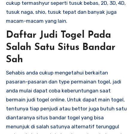
cukup termashyur seperti tusuk bebas, 2D, 3D, 4D,
tusuk naga, shio, tusuk tepat dan banyak juga
macam-macam yang lain.
Daftar Judi Togel Pada
Salah Satu Situs Bandar
Sah
Sehabis anda cukup mengetahui berkaitan
pasaran-pasaran dan type permainan togel, jadi
anda mulai dapat coba keberuntungan saat
bermain judi togel online. Untuk dapat main togel,
tentunya tiap penjudi atau bettor juga butuh satu
diantaranya situs bandar togel yang bisa
menunjuk di salah satunya alternatif terunggul