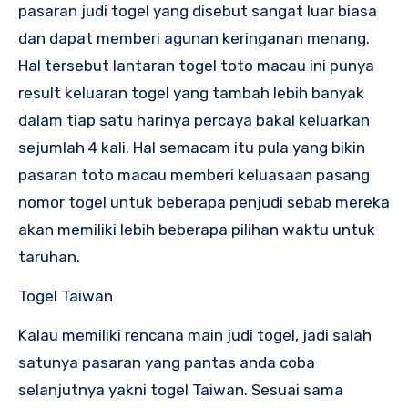
pasaran judi togel yang disebut sangat luar biasa
dan dapat memberi agunan keringanan menang.
Hal tersebut lantaran togel toto macau ini punya
result keluaran togel yang tambah lebih banyak
dalam tiap satu harinya percaya bakal keluarkan
sejumlah 4 kali. Hal semacam itu pula yang bikin
pasaran toto macau memberi keluasaan pasang
nomor togel untuk beberapa penjudi sebab mereka
akan memiliki lebih beberapa pilihan waktu untuk
taruhan.
Togel Taiwan
Kalau memiliki rencana main judi togel, jadi salah
satunya pasaran yang pantas anda coba
selanjutnya yakni togel Taiwan. Sesuai sama