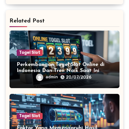
Related Post
Togel Slot
Perkembangan Togel Slot Online di
Indonesia Dan Tren Naik Saat Ini
admin
20/07/2026
Togel Slot
Faktor Yang Memengaruhi Hasil