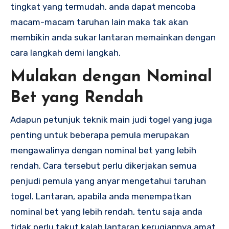
tingkat yang termudah, anda dapat mencoba
macam-macam taruhan lain maka tak akan
membikin anda sukar lantaran memainkan dengan
cara langkah demi langkah.
Mulakan dengan Nominal
Bet yang Rendah
Adapun petunjuk teknik main judi togel yang juga
penting untuk beberapa pemula merupakan
mengawalinya dengan nominal bet yang lebih
rendah. Cara tersebut perlu dikerjakan semua
penjudi pemula yang anyar mengetahui taruhan
togel. Lantaran, apabila anda menempatkan
nominal bet yang lebih rendah, tentu saja anda
tidak perlu takut kalah lantaran kerugiannya amat