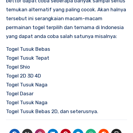
bettor dapat coba seberapa banyak sampai serius
temukan alternatif yang paling cocok. Akan halnya
tersebut ini serangkaian macam-macam
permainan togel terpilih dan ternama di Indonesia
yang dapat anda coba salah satunya misalnya:
Togel Tusuk Bebas
Togel Tusuk Tepat
Togel Shio
Togel 2D 3D 4D
Togel Tusuk Naga
Togel Dasar
Togel Tusuk Naga
Togel Tusuk Bebas 2D, dan seterusnya.