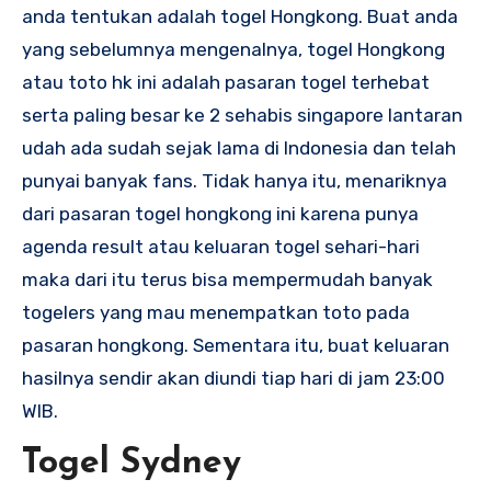
anda tentukan adalah togel Hongkong. Buat anda
yang sebelumnya mengenalnya, togel Hongkong
atau toto hk ini adalah pasaran togel terhebat
serta paling besar ke 2 sehabis singapore lantaran
udah ada sudah sejak lama di Indonesia dan telah
punyai banyak fans. Tidak hanya itu, menariknya
dari pasaran togel hongkong ini karena punya
agenda result atau keluaran togel sehari-hari
maka dari itu terus bisa mempermudah banyak
togelers yang mau menempatkan toto pada
pasaran hongkong. Sementara itu, buat keluaran
hasilnya sendir akan diundi tiap hari di jam 23:00
WIB.
Togel Sydney