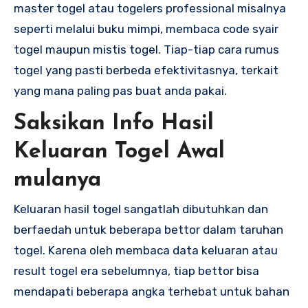
master togel atau togelers professional misalnya
seperti melalui buku mimpi, membaca code syair
togel maupun mistis togel. Tiap-tiap cara rumus
togel yang pasti berbeda efektivitasnya, terkait
yang mana paling pas buat anda pakai.
Saksikan Info Hasil
Keluaran Togel Awal
mulanya
Keluaran hasil togel sangatlah dibutuhkan dan
berfaedah untuk beberapa bettor dalam taruhan
togel. Karena oleh membaca data keluaran atau
result togel era sebelumnya, tiap bettor bisa
mendapati beberapa angka terhebat untuk bahan