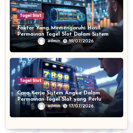
Togel Slot
Faktor Yang Memengaruhi Hasil
Permainan Togel Slot Dalam Sistem
Digital: Analisis dan Insight
admin
19/07/2026
Togel Slot
Cara Kerja Sistem Angka Dalam
Permainan Togel Slot yang Perlu
Diketahui untuk Menang
admin
17/07/2026