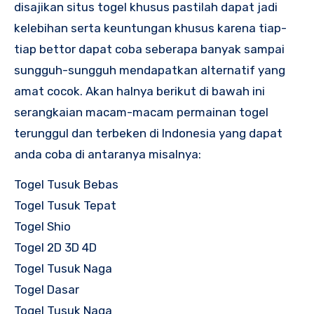
disajikan situs togel khusus pastilah dapat jadi
kelebihan serta keuntungan khusus karena tiap-
tiap bettor dapat coba seberapa banyak sampai
sungguh-sungguh mendapatkan alternatif yang
amat cocok. Akan halnya berikut di bawah ini
serangkaian macam-macam permainan togel
terunggul dan terbeken di Indonesia yang dapat
anda coba di antaranya misalnya:
Togel Tusuk Bebas
Togel Tusuk Tepat
Togel Shio
Togel 2D 3D 4D
Togel Tusuk Naga
Togel Dasar
Togel Tusuk Naga