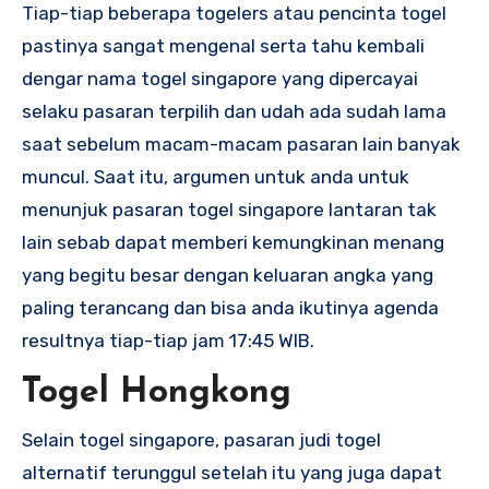
Tiap-tiap beberapa togelers atau pencinta togel
pastinya sangat mengenal serta tahu kembali
dengar nama togel singapore yang dipercayai
selaku pasaran terpilih dan udah ada sudah lama
saat sebelum macam-macam pasaran lain banyak
muncul. Saat itu, argumen untuk anda untuk
menunjuk pasaran togel singapore lantaran tak
lain sebab dapat memberi kemungkinan menang
yang begitu besar dengan keluaran angka yang
paling terancang dan bisa anda ikutinya agenda
resultnya tiap-tiap jam 17:45 WIB.
Togel Hongkong
Selain togel singapore, pasaran judi togel
alternatif terunggul setelah itu yang juga dapat