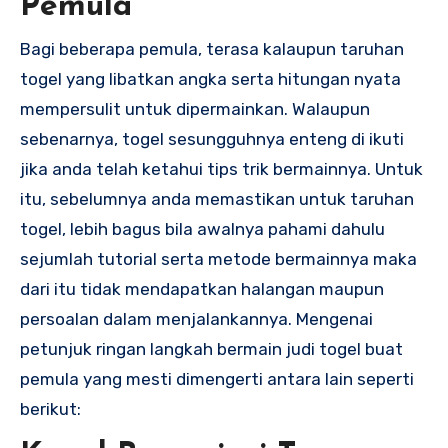
Pemula
Bagi beberapa pemula, terasa kalaupun taruhan
togel yang libatkan angka serta hitungan nyata
mempersulit untuk dipermainkan. Walaupun
sebenarnya, togel sesungguhnya enteng di ikuti
jika anda telah ketahui tips trik bermainnya. Untuk
itu, sebelumnya anda memastikan untuk taruhan
togel, lebih bagus bila awalnya pahami dahulu
sejumlah tutorial serta metode bermainnya maka
dari itu tidak mendapatkan halangan maupun
persoalan dalam menjalankannya. Mengenai
petunjuk ringan langkah bermain judi togel buat
pemula yang mesti dimengerti antara lain seperti
berikut: