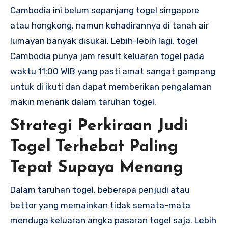
Cambodia ini belum sepanjang togel singapore
atau hongkong, namun kehadirannya di tanah air
lumayan banyak disukai. Lebih-lebih lagi, togel
Cambodia punya jam result keluaran togel pada
waktu 11:00 WIB yang pasti amat sangat gampang
untuk di ikuti dan dapat memberikan pengalaman
makin menarik dalam taruhan togel.
Strategi Perkiraan Judi
Togel Terhebat Paling
Tepat Supaya Menang
Dalam taruhan togel, beberapa penjudi atau
bettor yang memainkan tidak semata-mata
menduga keluaran angka pasaran togel saja. Lebih