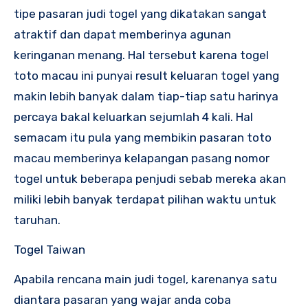
tipe pasaran judi togel yang dikatakan sangat
atraktif dan dapat memberinya agunan
keringanan menang. Hal tersebut karena togel
toto macau ini punyai result keluaran togel yang
makin lebih banyak dalam tiap-tiap satu harinya
percaya bakal keluarkan sejumlah 4 kali. Hal
semacam itu pula yang membikin pasaran toto
macau memberinya kelapangan pasang nomor
togel untuk beberapa penjudi sebab mereka akan
miliki lebih banyak terdapat pilihan waktu untuk
taruhan.
Togel Taiwan
Apabila rencana main judi togel, karenanya satu
diantara pasaran yang wajar anda coba