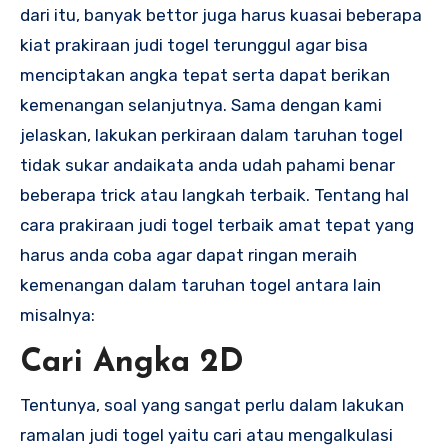
dari itu, banyak bettor juga harus kuasai beberapa
kiat prakiraan judi togel terunggul agar bisa
menciptakan angka tepat serta dapat berikan
kemenangan selanjutnya. Sama dengan kami
jelaskan, lakukan perkiraan dalam taruhan togel
tidak sukar andaikata anda udah pahami benar
beberapa trick atau langkah terbaik. Tentang hal
cara prakiraan judi togel terbaik amat tepat yang
harus anda coba agar dapat ringan meraih
kemenangan dalam taruhan togel antara lain
misalnya:
Cari Angka 2D
Tentunya, soal yang sangat perlu dalam lakukan
ramalan judi togel yaitu cari atau mengalkulasi