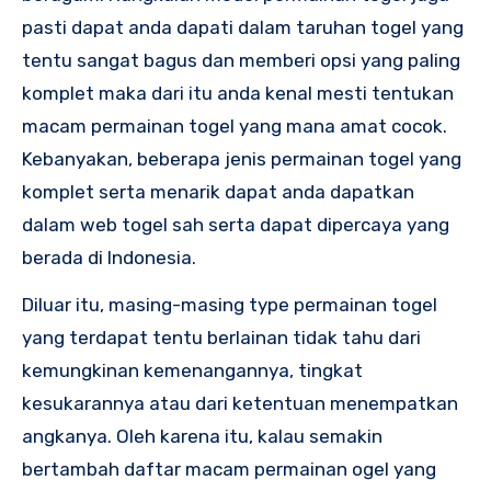
pasti dapat anda dapati dalam taruhan togel yang
tentu sangat bagus dan memberi opsi yang paling
komplet maka dari itu anda kenal mesti tentukan
macam permainan togel yang mana amat cocok.
Kebanyakan, beberapa jenis permainan togel yang
komplet serta menarik dapat anda dapatkan
dalam web togel sah serta dapat dipercaya yang
berada di Indonesia.
Diluar itu, masing-masing type permainan togel
yang terdapat tentu berlainan tidak tahu dari
kemungkinan kemenangannya, tingkat
kesukarannya atau dari ketentuan menempatkan
angkanya. Oleh karena itu, kalau semakin
bertambah daftar macam permainan ogel yang