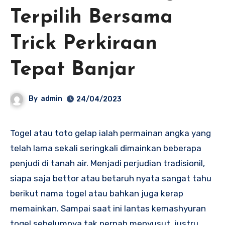
Terpilih Bersama
Trick Perkiraan
Tepat Banjar
By
admin
24/04/2023
Togel atau toto gelap ialah permainan angka yang
telah lama sekali seringkali dimainkan beberapa
penjudi di tanah air. Menjadi perjudian tradisionil,
siapa saja bettor atau betaruh nyata sangat tahu
berikut nama togel atau bahkan juga kerap
memainkan. Sampai saat ini lantas kemashyuran
togel sebelumnya tak pernah menyusut, justru