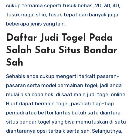
cukup ternama seperti tusuk bebas, 2D, 3D, 4D,
tusuk naga, shio, tusuk tepat dan banyak juga
beberapa jenis yang lain.
Daftar Judi Togel Pada
Salah Satu Situs Bandar
Sah
Sehabis anda cukup mengerti terkait pasaran-
pasaran serta model permainan togel, jadi anda
mulai bisa coba hoki di saat main judi togel online.
Buat dapat bermain togel, pastilah tiap-tiap
penjudi atau bettor lantas butuh satu diantara
situs bandar togel yang bisa memutuskan di satu
diantaranya opsi terbaik serta sah. Selanjutnya,