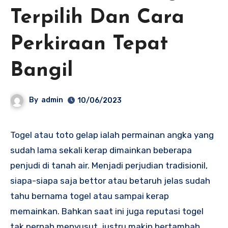
Terpilih Dan Cara
Perkiraan Tepat
Bangil
By
admin
10/06/2023
Togel atau toto gelap ialah permainan angka yang
sudah lama sekali kerap dimainkan beberapa
penjudi di tanah air. Menjadi perjudian tradisionil,
siapa-siapa saja bettor atau betaruh jelas sudah
tahu bernama togel atau sampai kerap
memainkan. Bahkan saat ini juga reputasi togel
tak pernah menyusut, justru makin bertambah