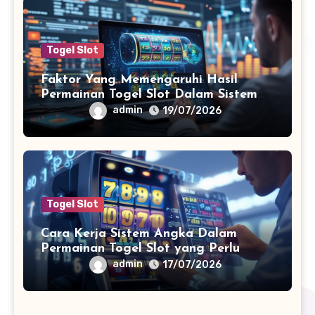
Togel Slot
Faktor Yang Memengaruhi Hasil
Permainan Togel Slot Dalam Sistem
Digital: Analisis dan Insight
admin
19/07/2026
Togel Slot
Cara Kerja Sistem Angka Dalam
Permainan Togel Slot yang Perlu
Diketahui untuk Menang
admin
17/07/2026