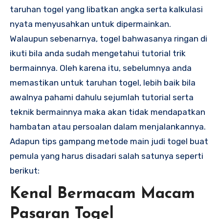
taruhan togel yang libatkan angka serta kalkulasi
nyata menyusahkan untuk dipermainkan.
Walaupun sebenarnya, togel bahwasanya ringan di
ikuti bila anda sudah mengetahui tutorial trik
bermainnya. Oleh karena itu, sebelumnya anda
memastikan untuk taruhan togel, lebih baik bila
awalnya pahami dahulu sejumlah tutorial serta
teknik bermainnya maka akan tidak mendapatkan
hambatan atau persoalan dalam menjalankannya.
Adapun tips gampang metode main judi togel buat
pemula yang harus disadari salah satunya seperti
berikut:
Kenal Bermacam Macam
Pasaran Togel