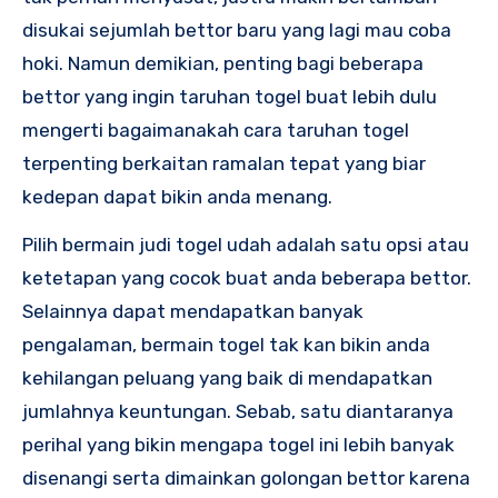
disukai sejumlah bettor baru yang lagi mau coba
hoki. Namun demikian, penting bagi beberapa
bettor yang ingin taruhan togel buat lebih dulu
mengerti bagaimanakah cara taruhan togel
terpenting berkaitan ramalan tepat yang biar
kedepan dapat bikin anda menang.
Pilih bermain judi togel udah adalah satu opsi atau
ketetapan yang cocok buat anda beberapa bettor.
Selainnya dapat mendapatkan banyak
pengalaman, bermain togel tak kan bikin anda
kehilangan peluang yang baik di mendapatkan
jumlahnya keuntungan. Sebab, satu diantaranya
perihal yang bikin mengapa togel ini lebih banyak
disenangi serta dimainkan golongan bettor karena