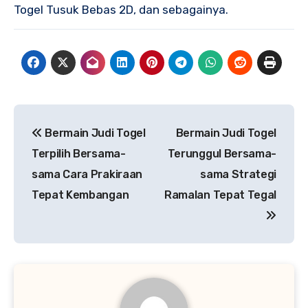
Togel Tusuk Bebas 2D, dan sebagainya.
Post
Bermain Judi Togel
Bermain Judi Togel
navigation
Terpilih Bersama-
Terunggul Bersama-
sama Cara Prakiraan
sama Strategi
Tepat Kembangan
Ramalan Tepat Tegal