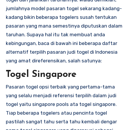
jumlahnya model pasaran togel sekarang kadang-
kadang bikin beberapa togelers susah tentukan
pasaran yang mana semestinya diputuskan dalam
taruhan. Supaya hal itu tak membuat anda
kebingungan, baca di bawah ini beberapa daftar
alternatif terpilih pasaran judi togel di Indonesia
yang amat direferensikan, salah satunya:
Togel Singapore
Pasaran togel opsi terbaik yang pertama-tama
yang selalu menjadi referensi terpilih dalam judi
togel yaitu singapore pools ata togel singapore.
Tiap beberapa togelers atau pencinta togel
pastilah sangat tahu serta tahu kembali dengar