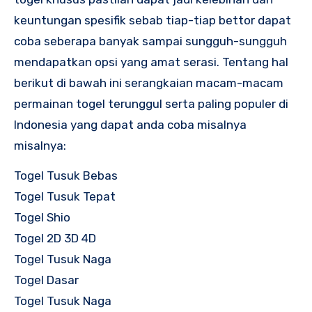
keuntungan spesifik sebab tiap-tiap bettor dapat
coba seberapa banyak sampai sungguh-sungguh
mendapatkan opsi yang amat serasi. Tentang hal
berikut di bawah ini serangkaian macam-macam
permainan togel terunggul serta paling populer di
Indonesia yang dapat anda coba misalnya
misalnya:
Togel Tusuk Bebas
Togel Tusuk Tepat
Togel Shio
Togel 2D 3D 4D
Togel Tusuk Naga
Togel Dasar
Togel Tusuk Naga