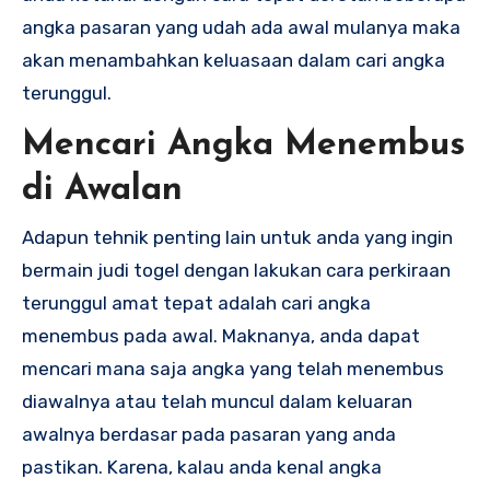
angka pasaran yang udah ada awal mulanya maka
akan menambahkan keluasaan dalam cari angka
terunggul.
Mencari Angka Menembus
di Awalan
Adapun tehnik penting lain untuk anda yang ingin
bermain judi togel dengan lakukan cara perkiraan
terunggul amat tepat adalah cari angka
menembus pada awal. Maknanya, anda dapat
mencari mana saja angka yang telah menembus
diawalnya atau telah muncul dalam keluaran
awalnya berdasar pada pasaran yang anda
pastikan. Karena, kalau anda kenal angka