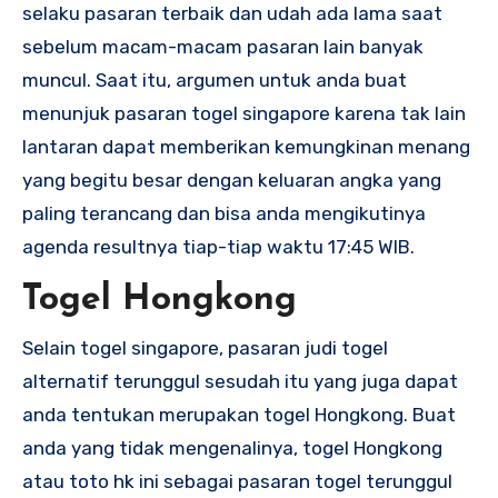
selaku pasaran terbaik dan udah ada lama saat
sebelum macam-macam pasaran lain banyak
muncul. Saat itu, argumen untuk anda buat
menunjuk pasaran togel singapore karena tak lain
lantaran dapat memberikan kemungkinan menang
yang begitu besar dengan keluaran angka yang
paling terancang dan bisa anda mengikutinya
agenda resultnya tiap-tiap waktu 17:45 WIB.
Togel Hongkong
Selain togel singapore, pasaran judi togel
alternatif terunggul sesudah itu yang juga dapat
anda tentukan merupakan togel Hongkong. Buat
anda yang tidak mengenalinya, togel Hongkong
atau toto hk ini sebagai pasaran togel terunggul