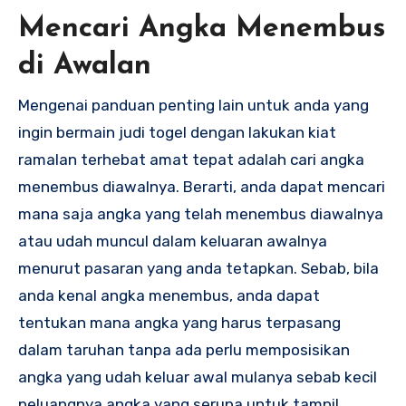
Mencari Angka Menembus
di Awalan
Mengenai panduan penting lain untuk anda yang
ingin bermain judi togel dengan lakukan kiat
ramalan terhebat amat tepat adalah cari angka
menembus diawalnya. Berarti, anda dapat mencari
mana saja angka yang telah menembus diawalnya
atau udah muncul dalam keluaran awalnya
menurut pasaran yang anda tetapkan. Sebab, bila
anda kenal angka menembus, anda dapat
tentukan mana angka yang harus terpasang
dalam taruhan tanpa ada perlu memposisikan
angka yang udah keluar awal mulanya sebab kecil
peluangnya angka yang serupa untuk tampil