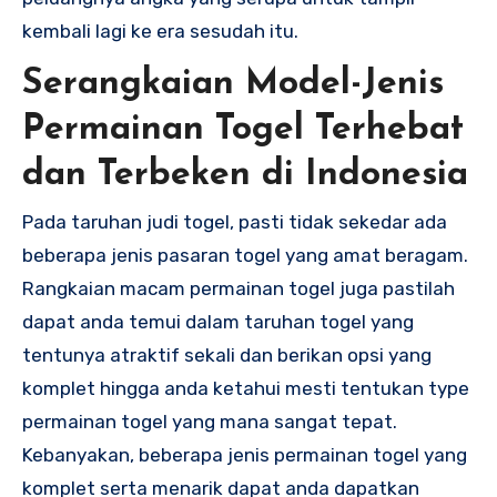
kembali lagi ke era sesudah itu.
Serangkaian Model-Jenis
Permainan Togel Terhebat
dan Terbeken di Indonesia
Pada taruhan judi togel, pasti tidak sekedar ada
beberapa jenis pasaran togel yang amat beragam.
Rangkaian macam permainan togel juga pastilah
dapat anda temui dalam taruhan togel yang
tentunya atraktif sekali dan berikan opsi yang
komplet hingga anda ketahui mesti tentukan type
permainan togel yang mana sangat tepat.
Kebanyakan, beberapa jenis permainan togel yang
komplet serta menarik dapat anda dapatkan