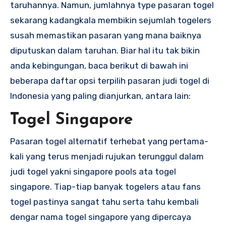
taruhannya. Namun, jumlahnya type pasaran togel
sekarang kadangkala membikin sejumlah togelers
susah memastikan pasaran yang mana baiknya
diputuskan dalam taruhan. Biar hal itu tak bikin
anda kebingungan, baca berikut di bawah ini
beberapa daftar opsi terpilih pasaran judi togel di
Indonesia yang paling dianjurkan, antara lain:
Togel Singapore
Pasaran togel alternatif terhebat yang pertama-
kali yang terus menjadi rujukan terunggul dalam
judi togel yakni singapore pools ata togel
singapore. Tiap-tiap banyak togelers atau fans
togel pastinya sangat tahu serta tahu kembali
dengar nama togel singapore yang dipercaya