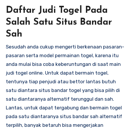
Daftar Judi Togel Pada
Salah Satu Situs Bandar
Sah
Sesudah anda cukup mengerti berkenaan pasaran-
pasaran serta model permainan togel, karena itu
anda mulai bisa coba keberuntungan di saat main
judi togel online. Untuk dapat bermain togel,
tentunya tiap penjudi atau bettor lantas butuh
satu diantara situs bandar togel yang bisa pilih di
satu diantaranya alternatif terunggul dan sah.
Lantas, untuk dapat tergabung dan bermain togel
pada satu diantaranya situs bandar sah alternatif
terpilih, banyak betaruh bisa mengerjakan