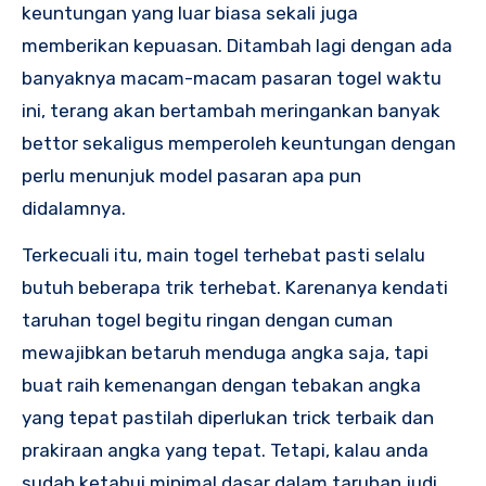
keuntungan yang luar biasa sekali juga
memberikan kepuasan. Ditambah lagi dengan ada
banyaknya macam-macam pasaran togel waktu
ini, terang akan bertambah meringankan banyak
bettor sekaligus memperoleh keuntungan dengan
perlu menunjuk model pasaran apa pun
didalamnya.
Terkecuali itu, main togel terhebat pasti selalu
butuh beberapa trik terhebat. Karenanya kendati
taruhan togel begitu ringan dengan cuman
mewajibkan betaruh menduga angka saja, tapi
buat raih kemenangan dengan tebakan angka
yang tepat pastilah diperlukan trick terbaik dan
prakiraan angka yang tepat. Tetapi, kalau anda
sudah ketahui minimal dasar dalam taruhan judi