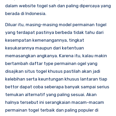
dalam website togel sah dan paling dipercaya yang
berada di Indonesia.
Diluar itu, masing-masing model permainan togel
yang terdapat pastinya berbeda tidak tahu dari
kesempatan kemenangannya, tingkat
kesukarannya maupun dari ketentuan
memasangkan angkanya. Karena itu, kalau makin
bertambah daftar type permainan ogel yang
disajikan situs togel khusus pastilah akan jadi
kelebihan serta keuntungan khusus lantaran tiap
bettor dapat coba seberapa banyak sampai serius
temukan alternatif yang paling sesuai. Akan
halnya tersebut ini serangkaian macam-macam
permainan togel terbaik dan paling populer di