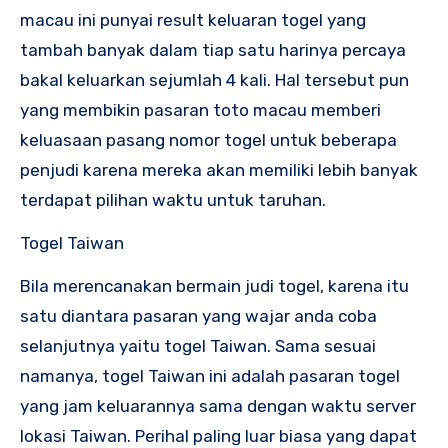
macau ini punyai result keluaran togel yang
tambah banyak dalam tiap satu harinya percaya
bakal keluarkan sejumlah 4 kali. Hal tersebut pun
yang membikin pasaran toto macau memberi
keluasaan pasang nomor togel untuk beberapa
penjudi karena mereka akan memiliki lebih banyak
terdapat pilihan waktu untuk taruhan.
Togel Taiwan
Bila merencanakan bermain judi togel, karena itu
satu diantara pasaran yang wajar anda coba
selanjutnya yaitu togel Taiwan. Sama sesuai
namanya, togel Taiwan ini adalah pasaran togel
yang jam keluarannya sama dengan waktu server
lokasi Taiwan. Perihal paling luar biasa yang dapat