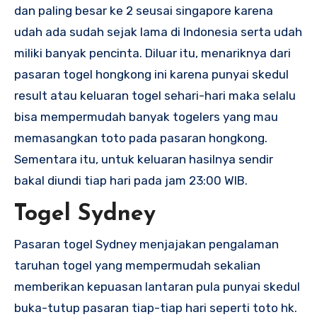
dan paling besar ke 2 seusai singapore karena
udah ada sudah sejak lama di Indonesia serta udah
miliki banyak pencinta. Diluar itu, menariknya dari
pasaran togel hongkong ini karena punyai skedul
result atau keluaran togel sehari-hari maka selalu
bisa mempermudah banyak togelers yang mau
memasangkan toto pada pasaran hongkong.
Sementara itu, untuk keluaran hasilnya sendir
bakal diundi tiap hari pada jam 23:00 WIB.
Togel Sydney
Pasaran togel Sydney menjajakan pengalaman
taruhan togel yang mempermudah sekalian
memberikan kepuasan lantaran pula punyai skedul
buka-tutup pasaran tiap-tiap hari seperti toto hk.