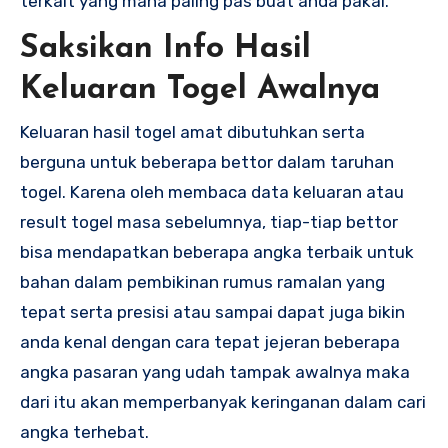
terkait yang mana paling pas buat anda pakai.
Saksikan Info Hasil
Keluaran Togel Awalnya
Keluaran hasil togel amat dibutuhkan serta
berguna untuk beberapa bettor dalam taruhan
togel. Karena oleh membaca data keluaran atau
result togel masa sebelumnya, tiap-tiap bettor
bisa mendapatkan beberapa angka terbaik untuk
bahan dalam pembikinan rumus ramalan yang
tepat serta presisi atau sampai dapat juga bikin
anda kenal dengan cara tepat jejeran beberapa
angka pasaran yang udah tampak awalnya maka
dari itu akan memperbanyak keringanan dalam cari
angka terhebat.