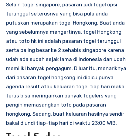
Selain togel singapore, pasaran judi togel opsi
terunggul seterusnya yang bisa pula anda
putuskan merupakan togel Hongkong. Buat anda
yang sebelumnya mengertinya, togel Hongkong
atau toto hk ini adalah pasaran togel terunggul
serta paling besar ke 2 sehabis singapore karena
udah ada sudah sejak lama di Indonesia dan udah
memiliki banyak pengagum. Diluar itu, menariknya
dari pasaran togel hongkong ini dipicu punya
agenda result atau keluaran togel tiap hari maka
terus bisa meringankan banyak togelers yang
pengin memasangkan toto pada pasaran
hongkong. Sedang, buat keluaran hasilnya sendir
bakal diundi tiap-tiap hari di waktu 23:00 WIB.