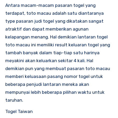
Antara macam-macam pasaran togel yang
terdapat, toto macau adalah satu diantaranya
type pasaran judi togel yang dikatakan sangat
atraktif dan dapat memberikan agunan
kelapangan menang. Hal demikian lantaran togel
toto macau ini memiliki result keluaran togel yang
tambah banyak dalam tiap-tiap satu harinya
meyakini akan keluarkan sekitar 4 kali. Hal
demikian pun yang membuat pasaran toto macau
memberi keluasaan pasang nomor togel untuk
beberapa penjudi lantaran mereka akan
mempunyai lebih beberapa pilihan waktu untuk
taruhan.
Togel Taiwan