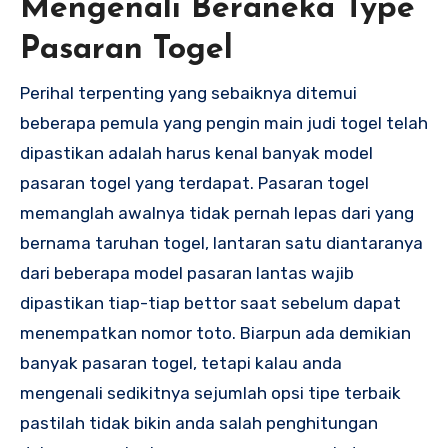
Mengenali Beraneka Type
Pasaran Togel
Perihal terpenting yang sebaiknya ditemui
beberapa pemula yang pengin main judi togel telah
dipastikan adalah harus kenal banyak model
pasaran togel yang terdapat. Pasaran togel
memanglah awalnya tidak pernah lepas dari yang
bernama taruhan togel, lantaran satu diantaranya
dari beberapa model pasaran lantas wajib
dipastikan tiap-tiap bettor saat sebelum dapat
menempatkan nomor toto. Biarpun ada demikian
banyak pasaran togel, tetapi kalau anda
mengenali sedikitnya sejumlah opsi tipe terbaik
pastilah tidak bikin anda salah penghitungan