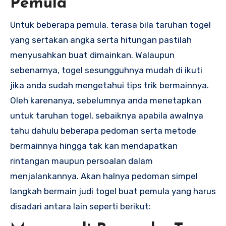
Pemula
Untuk beberapa pemula, terasa bila taruhan togel
yang sertakan angka serta hitungan pastilah
menyusahkan buat dimainkan. Walaupun
sebenarnya, togel sesungguhnya mudah di ikuti
jika anda sudah mengetahui tips trik bermainnya.
Oleh karenanya, sebelumnya anda menetapkan
untuk taruhan togel, sebaiknya apabila awalnya
tahu dahulu beberapa pedoman serta metode
bermainnya hingga tak kan mendapatkan
rintangan maupun persoalan dalam
menjalankannya. Akan halnya pedoman simpel
langkah bermain judi togel buat pemula yang harus
disadari antara lain seperti berikut: