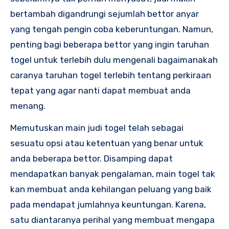
bertambah digandrungi sejumlah bettor anyar
yang tengah pengin coba keberuntungan. Namun,
penting bagi beberapa bettor yang ingin taruhan
togel untuk terlebih dulu mengenali bagaimanakah
caranya taruhan togel terlebih tentang perkiraan
tepat yang agar nanti dapat membuat anda
menang.
Memutuskan main judi togel telah sebagai
sesuatu opsi atau ketentuan yang benar untuk
anda beberapa bettor. Disamping dapat
mendapatkan banyak pengalaman, main togel tak
kan membuat anda kehilangan peluang yang baik
pada mendapat jumlahnya keuntungan. Karena,
satu diantaranya perihal yang membuat mengapa