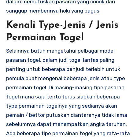
dalam memutuskan pasaran yang cocok dan
sanggup memberinya hoki yang bagus.
Kenali Type-Jenis / Jenis
Permainan Togel
Selainnya butuh mengetahui pelbagai model
pasaran togel, dalam judi togel lantas paling
penting untuk beberapa penjudi terlebih untuk
pemula buat mengenal beberapa jenis atau type
permainan togel. Di masing-masing tipe pasaran
togel mana saja tentu terus siapkan beberapa
type permainan togelnya yang sedianya akan
pemain / bettor putuskan diantaranya tidak lama
sebelumnya dapat menempatkan angka taruhan.
Ada beberapa tipe permainan togel yang rata-rata