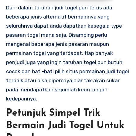
Dan, dalam taruhan judi togel pun terus ada
beberapa jenis alternatif bermainnya yang
seluruhnya dapat anda dapatkan kesegala type
pasaran togel mana saja. Disamping perlu
mengenal beberapa jenis pasaran maupun
permainan togel yang terdapat, tiap banyak
penjudi juga yang ingin taruhan togel pun butuh
cocok dan hati-hati pilih situs permainan judi togel
terbaik atau bisa dipercaya biar tak akan sukar
pada mendapatkan sejumlah keuntungan
kedepannya.
Petunjuk Simpel Trik
Bermain Judi Togel Untuk