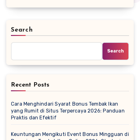
Search
Search
Recent Posts
Cara Menghindari Syarat Bonus Tembak Ikan
yang Rumit di Situs Terpercaya 2026: Panduan
Praktis dan Efektif
Keuntungan Mengikuti Event Bonus Mingguan di