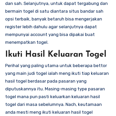
dan sah. Selanjutnya, untuk dapat tergabung dan
bermain togel di satu diantara situs bandar sah
opsi terbaik, banyak betaruh bisa mengerjakan
register lebih dahulu agar selanjutnya dapat
mempunyai account yang bisa dipakai buat
menempatkan togel.
Ikuti Hasil Keluaran Togel
Perihal yang paling utama untuk beberapa bettor
yang main judi togel ialah meng ikuti tiap keluaran
hasil togel berdasar pada pasaran yang
diputuskannya itu. Masing-masing type pasaran
togel mana pun pasti keluarkan keluaran hasil
togel dari masa sebelumnya. Nach, keutamaan
anda mesti meng ikuti keluaran hasil togel