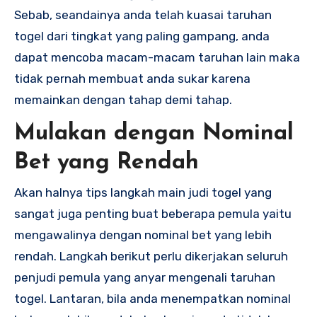
Sebab, seandainya anda telah kuasai taruhan
togel dari tingkat yang paling gampang, anda
dapat mencoba macam-macam taruhan lain maka
tidak pernah membuat anda sukar karena
memainkan dengan tahap demi tahap.
Mulakan dengan Nominal
Bet yang Rendah
Akan halnya tips langkah main judi togel yang
sangat juga penting buat beberapa pemula yaitu
mengawalinya dengan nominal bet yang lebih
rendah. Langkah berikut perlu dikerjakan seluruh
penjudi pemula yang anyar mengenali taruhan
togel. Lantaran, bila anda menempatkan nominal