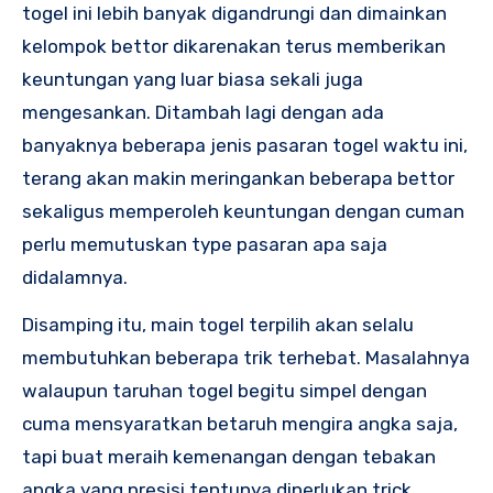
togel ini lebih banyak digandrungi dan dimainkan
kelompok bettor dikarenakan terus memberikan
keuntungan yang luar biasa sekali juga
mengesankan. Ditambah lagi dengan ada
banyaknya beberapa jenis pasaran togel waktu ini,
terang akan makin meringankan beberapa bettor
sekaligus memperoleh keuntungan dengan cuman
perlu memutuskan type pasaran apa saja
didalamnya.
Disamping itu, main togel terpilih akan selalu
membutuhkan beberapa trik terhebat. Masalahnya
walaupun taruhan togel begitu simpel dengan
cuma mensyaratkan betaruh mengira angka saja,
tapi buat meraih kemenangan dengan tebakan
angka yang presisi tentunya diperlukan trick