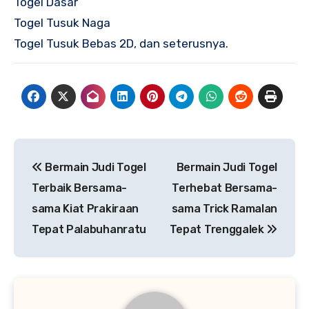
Togel Dasar
Togel Tusuk Naga
Togel Tusuk Bebas 2D, dan seterusnya.
Post
Bermain Judi Togel
Bermain Judi Togel
navigation
Terbaik Bersama-
Terhebat Bersama-
sama Kiat Prakiraan
sama Trick Ramalan
Tepat Palabuhanratu
Tepat Trenggalek