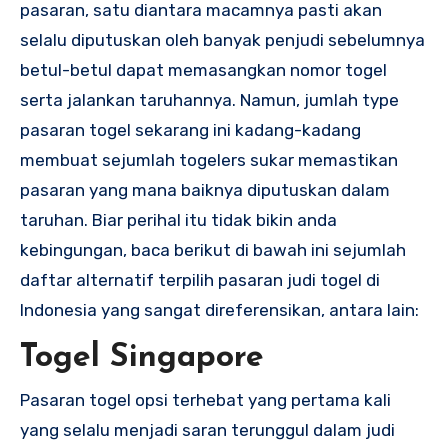
pasaran, satu diantara macamnya pasti akan
selalu diputuskan oleh banyak penjudi sebelumnya
betul-betul dapat memasangkan nomor togel
serta jalankan taruhannya. Namun, jumlah type
pasaran togel sekarang ini kadang-kadang
membuat sejumlah togelers sukar memastikan
pasaran yang mana baiknya diputuskan dalam
taruhan. Biar perihal itu tidak bikin anda
kebingungan, baca berikut di bawah ini sejumlah
daftar alternatif terpilih pasaran judi togel di
Indonesia yang sangat direferensikan, antara lain:
Togel Singapore
Pasaran togel opsi terhebat yang pertama kali
yang selalu menjadi saran terunggul dalam judi