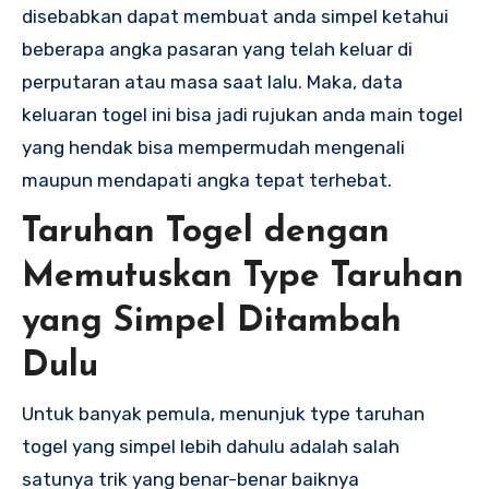
disebabkan dapat membuat anda simpel ketahui
beberapa angka pasaran yang telah keluar di
perputaran atau masa saat lalu. Maka, data
keluaran togel ini bisa jadi rujukan anda main togel
yang hendak bisa mempermudah mengenali
maupun mendapati angka tepat terhebat.
Taruhan Togel dengan
Memutuskan Type Taruhan
yang Simpel Ditambah
Dulu
Untuk banyak pemula, menunjuk type taruhan
togel yang simpel lebih dahulu adalah salah
satunya trik yang benar-benar baiknya