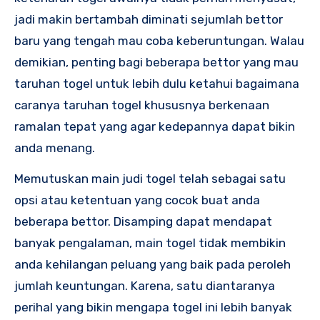
jadi makin bertambah diminati sejumlah bettor
baru yang tengah mau coba keberuntungan. Walau
demikian, penting bagi beberapa bettor yang mau
taruhan togel untuk lebih dulu ketahui bagaimana
caranya taruhan togel khususnya berkenaan
ramalan tepat yang agar kedepannya dapat bikin
anda menang.
Memutuskan main judi togel telah sebagai satu
opsi atau ketentuan yang cocok buat anda
beberapa bettor. Disamping dapat mendapat
banyak pengalaman, main togel tidak membikin
anda kehilangan peluang yang baik pada peroleh
jumlah keuntungan. Karena, satu diantaranya
perihal yang bikin mengapa togel ini lebih banyak