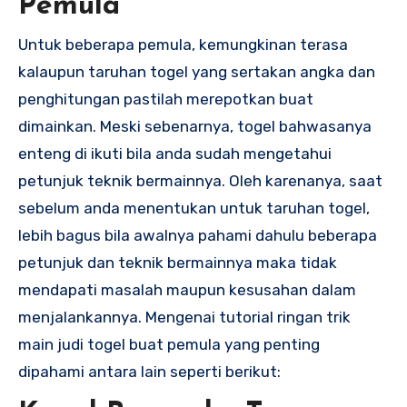
Pemula
Untuk beberapa pemula, kemungkinan terasa
kalaupun taruhan togel yang sertakan angka dan
penghitungan pastilah merepotkan buat
dimainkan. Meski sebenarnya, togel bahwasanya
enteng di ikuti bila anda sudah mengetahui
petunjuk teknik bermainnya. Oleh karenanya, saat
sebelum anda menentukan untuk taruhan togel,
lebih bagus bila awalnya pahami dahulu beberapa
petunjuk dan teknik bermainnya maka tidak
mendapati masalah maupun kesusahan dalam
menjalankannya. Mengenai tutorial ringan trik
main judi togel buat pemula yang penting
dipahami antara lain seperti berikut: