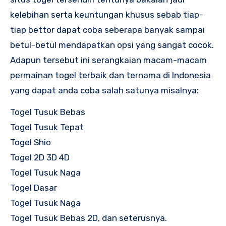
kelebihan serta keuntungan khusus sebab tiap-
tiap bettor dapat coba seberapa banyak sampai
betul-betul mendapatkan opsi yang sangat cocok.
Adapun tersebut ini serangkaian macam-macam
permainan togel terbaik dan ternama di Indonesia
yang dapat anda coba salah satunya misalnya:
Togel Tusuk Bebas
Togel Tusuk Tepat
Togel Shio
Togel 2D 3D 4D
Togel Tusuk Naga
Togel Dasar
Togel Tusuk Naga
Togel Tusuk Bebas 2D, dan seterusnya.