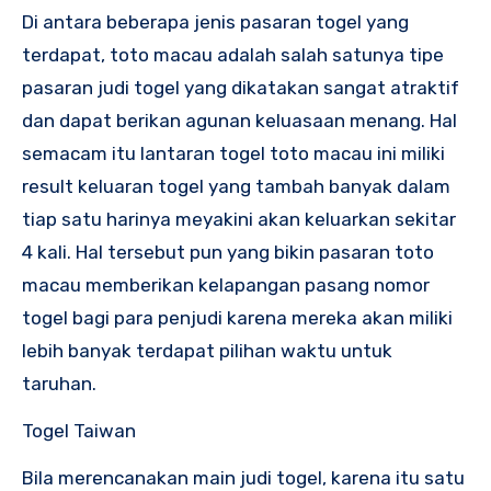
Di antara beberapa jenis pasaran togel yang
terdapat, toto macau adalah salah satunya tipe
pasaran judi togel yang dikatakan sangat atraktif
dan dapat berikan agunan keluasaan menang. Hal
semacam itu lantaran togel toto macau ini miliki
result keluaran togel yang tambah banyak dalam
tiap satu harinya meyakini akan keluarkan sekitar
4 kali. Hal tersebut pun yang bikin pasaran toto
macau memberikan kelapangan pasang nomor
togel bagi para penjudi karena mereka akan miliki
lebih banyak terdapat pilihan waktu untuk
taruhan.
Togel Taiwan
Bila merencanakan main judi togel, karena itu satu