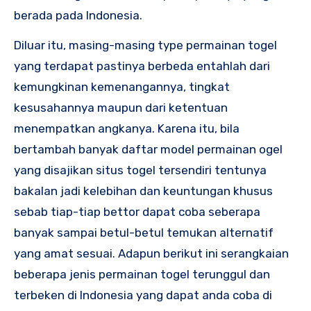
berada pada Indonesia.
Diluar itu, masing-masing type permainan togel
yang terdapat pastinya berbeda entahlah dari
kemungkinan kemenangannya, tingkat
kesusahannya maupun dari ketentuan
menempatkan angkanya. Karena itu, bila
bertambah banyak daftar model permainan ogel
yang disajikan situs togel tersendiri tentunya
bakalan jadi kelebihan dan keuntungan khusus
sebab tiap-tiap bettor dapat coba seberapa
banyak sampai betul-betul temukan alternatif
yang amat sesuai. Adapun berikut ini serangkaian
beberapa jenis permainan togel terunggul dan
terbeken di Indonesia yang dapat anda coba di