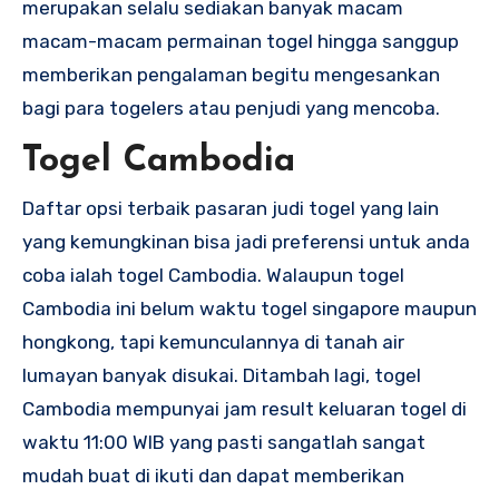
merupakan selalu sediakan banyak macam
macam-macam permainan togel hingga sanggup
memberikan pengalaman begitu mengesankan
bagi para togelers atau penjudi yang mencoba.
Togel Cambodia
Daftar opsi terbaik pasaran judi togel yang lain
yang kemungkinan bisa jadi preferensi untuk anda
coba ialah togel Cambodia. Walaupun togel
Cambodia ini belum waktu togel singapore maupun
hongkong, tapi kemunculannya di tanah air
lumayan banyak disukai. Ditambah lagi, togel
Cambodia mempunyai jam result keluaran togel di
waktu 11:00 WIB yang pasti sangatlah sangat
mudah buat di ikuti dan dapat memberikan