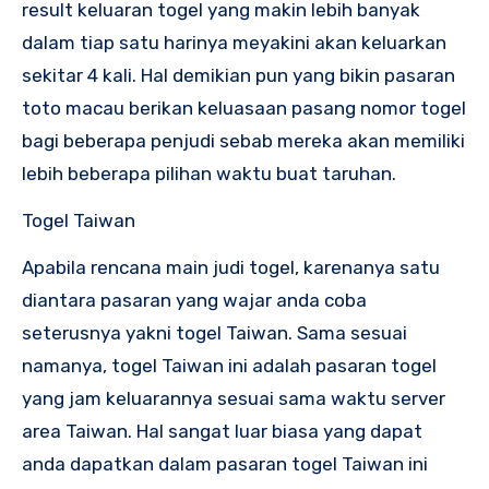
result keluaran togel yang makin lebih banyak
dalam tiap satu harinya meyakini akan keluarkan
sekitar 4 kali. Hal demikian pun yang bikin pasaran
toto macau berikan keluasaan pasang nomor togel
bagi beberapa penjudi sebab mereka akan memiliki
lebih beberapa pilihan waktu buat taruhan.
Togel Taiwan
Apabila rencana main judi togel, karenanya satu
diantara pasaran yang wajar anda coba
seterusnya yakni togel Taiwan. Sama sesuai
namanya, togel Taiwan ini adalah pasaran togel
yang jam keluarannya sesuai sama waktu server
area Taiwan. Hal sangat luar biasa yang dapat
anda dapatkan dalam pasaran togel Taiwan ini