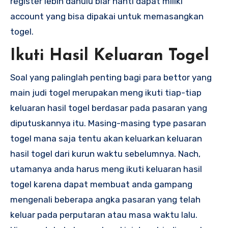
register lebih dahulu biar nanti dapat miliki
account yang bisa dipakai untuk memasangkan
togel.
Ikuti Hasil Keluaran Togel
Soal yang palinglah penting bagi para bettor yang
main judi togel merupakan meng ikuti tiap-tiap
keluaran hasil togel berdasar pada pasaran yang
diputuskannya itu. Masing-masing type pasaran
togel mana saja tentu akan keluarkan keluaran
hasil togel dari kurun waktu sebelumnya. Nach,
utamanya anda harus meng ikuti keluaran hasil
togel karena dapat membuat anda gampang
mengenali beberapa angka pasaran yang telah
keluar pada perputaran atau masa waktu lalu.