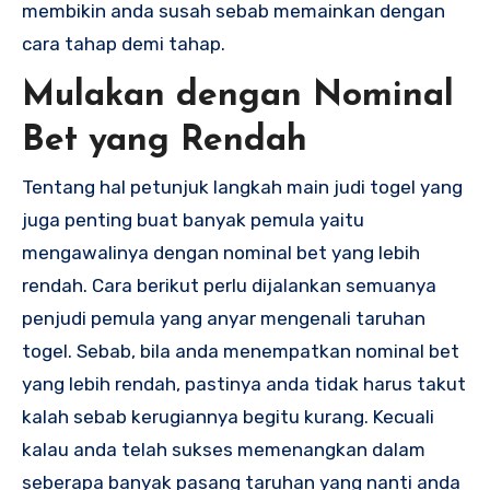
membikin anda susah sebab memainkan dengan
cara tahap demi tahap.
Mulakan dengan Nominal
Bet yang Rendah
Tentang hal petunjuk langkah main judi togel yang
juga penting buat banyak pemula yaitu
mengawalinya dengan nominal bet yang lebih
rendah. Cara berikut perlu dijalankan semuanya
penjudi pemula yang anyar mengenali taruhan
togel. Sebab, bila anda menempatkan nominal bet
yang lebih rendah, pastinya anda tidak harus takut
kalah sebab kerugiannya begitu kurang. Kecuali
kalau anda telah sukses memenangkan dalam
seberapa banyak pasang taruhan yang nanti anda