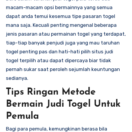
macam-macam opsi bermainnya yang semua
dapat anda temui kesemua tipe pasaran togel
mana saja. Kecuali penting mengenal beberapa
jenis pasaran atau permainan togel yang terdapat,
tiap-tiap banyak penjudi juga yang mau taruhan
togel penting pas dan hati-hati pilih situs judi
togel terpilih atau dapat dipercaya biar tidak
pernah sukar saat peroleh sejumlah keuntungan
sedianya.
Tips Ringan Metode
Bermain Judi Togel Untuk
Pemula
Bagi para pemula, kemungkinan berasa bila