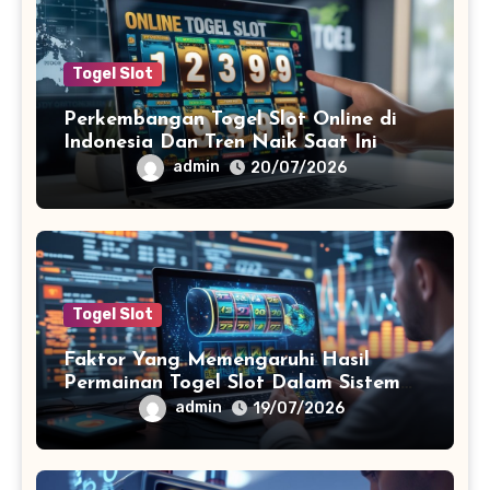
Togel Slot
Perkembangan Togel Slot Online di
Indonesia Dan Tren Naik Saat Ini
admin
20/07/2026
Togel Slot
Faktor Yang Memengaruhi Hasil
Permainan Togel Slot Dalam Sistem
Digital: Analisis dan Insight
admin
19/07/2026