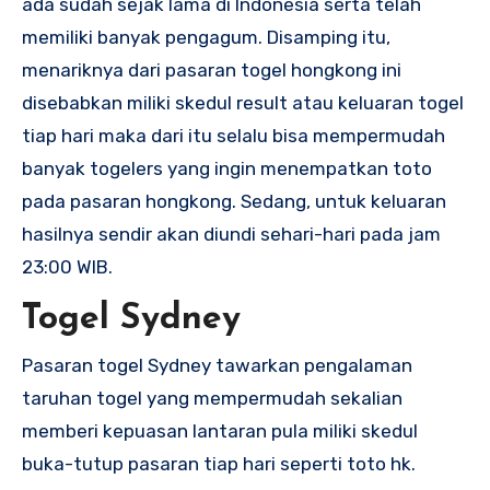
ada sudah sejak lama di Indonesia serta telah
memiliki banyak pengagum. Disamping itu,
menariknya dari pasaran togel hongkong ini
disebabkan miliki skedul result atau keluaran togel
tiap hari maka dari itu selalu bisa mempermudah
banyak togelers yang ingin menempatkan toto
pada pasaran hongkong. Sedang, untuk keluaran
hasilnya sendir akan diundi sehari-hari pada jam
23:00 WIB.
Togel Sydney
Pasaran togel Sydney tawarkan pengalaman
taruhan togel yang mempermudah sekalian
memberi kepuasan lantaran pula miliki skedul
buka-tutup pasaran tiap hari seperti toto hk.