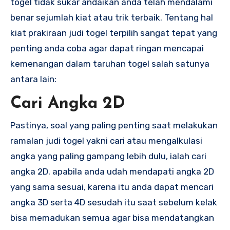
togel tidak sukar andaikan anda telah mendalami
benar sejumlah kiat atau trik terbaik. Tentang hal
kiat prakiraan judi togel terpilih sangat tepat yang
penting anda coba agar dapat ringan mencapai
kemenangan dalam taruhan togel salah satunya
antara lain:
Cari Angka 2D
Pastinya, soal yang paling penting saat melakukan
ramalan judi togel yakni cari atau mengalkulasi
angka yang paling gampang lebih dulu, ialah cari
angka 2D. apabila anda udah mendapati angka 2D
yang sama sesuai, karena itu anda dapat mencari
angka 3D serta 4D sesudah itu saat sebelum kelak
bisa memadukan semua agar bisa mendatangkan