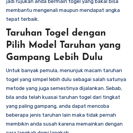
jadi rujukan anda bermain togel yang bakal bisa
membantu mengenali maupun mendapat angka
tepat terbaik.
Taruhan Togel dengan
Pilih Model Taruhan yang
Gampang Lebih Dulu
Untuk banyak pemula, menunjuk macam taruhan
togel yang simpel lebih dulu sebagai salah satunya
metode yang juga semestinya dijalankan. Sebab,
bila anda telah kuasai taruhan togel dari tingkat
yang paling gampang, anda dapat mencoba
beberapa jenis taruhan lain maka tidak pernah
membikin anda susah karena memainkan dengan
cara langkah demi langkah.