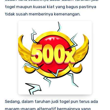
togel maupun kuasai kiat yang bagus pastinya
tidak susah memberinya kemenangan.
Sedang, dalam taruhan judi togel pun terus ada
macam-macam alternatif bermainnya yang