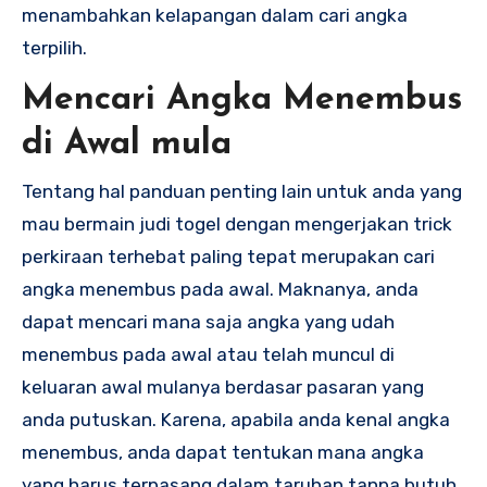
menambahkan kelapangan dalam cari angka
terpilih.
Mencari Angka Menembus
di Awal mula
Tentang hal panduan penting lain untuk anda yang
mau bermain judi togel dengan mengerjakan trick
perkiraan terhebat paling tepat merupakan cari
angka menembus pada awal. Maknanya, anda
dapat mencari mana saja angka yang udah
menembus pada awal atau telah muncul di
keluaran awal mulanya berdasar pasaran yang
anda putuskan. Karena, apabila anda kenal angka
menembus, anda dapat tentukan mana angka
yang harus terpasang dalam taruhan tanpa butuh