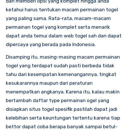
dan memberi opsi yang komplet hingga anda
ketahui harus tentukan macam permainan togel
yang paling sama. Rata-rata, macam-macam
permainan togel yang komplet serta menarik
dapat anda temui dalam web togel sah dan dapat
dipercaya yang berada pada Indonesia.
Disamping itu, masing-masing macam permainan
togel yang terdapat sudah pasti berbeda tidak
tahu dari kesempatan kemenangannya, tingkat
kesukarannya maupun dari peraturan
menempatkan angkanya. Karena itu, kalau makin
bertambah daftar type permainan ogel yang
disiapkan situs togel spesifik pastilah dapat jadi
kelebihan serta keuntungan tertentu karena tiap
bettor dapat coba berapa banyak sampai betul-