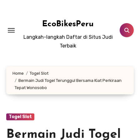
Skip
to
content
EcoBikesPeru
Langkah-langkah Daftar di Situs Judi
Terbaik
Home
Togel Slot
Bermain Judi Togel Terunggul Bersama Kiat Perkiraan
Tepat Wonosobo
Togel Slot
Bermain Judi Togel