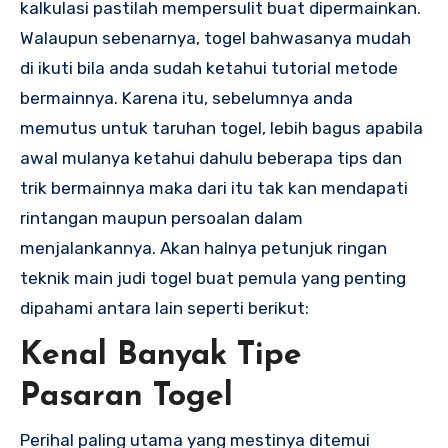
kalkulasi pastilah mempersulit buat dipermainkan.
Walaupun sebenarnya, togel bahwasanya mudah
di ikuti bila anda sudah ketahui tutorial metode
bermainnya. Karena itu, sebelumnya anda
memutus untuk taruhan togel, lebih bagus apabila
awal mulanya ketahui dahulu beberapa tips dan
trik bermainnya maka dari itu tak kan mendapati
rintangan maupun persoalan dalam
menjalankannya. Akan halnya petunjuk ringan
teknik main judi togel buat pemula yang penting
dipahami antara lain seperti berikut:
Kenal Banyak Tipe
Pasaran Togel
Perihal paling utama yang mestinya ditemui