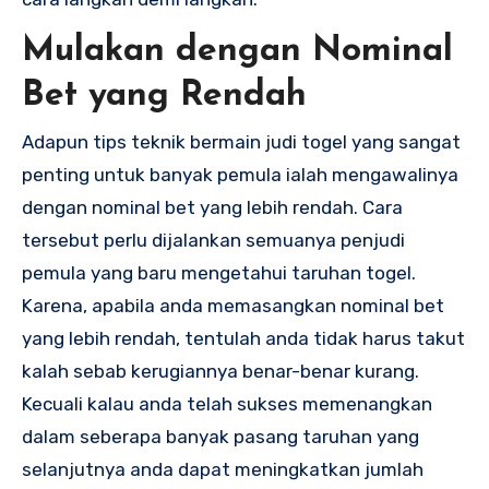
Mulakan dengan Nominal
Bet yang Rendah
Adapun tips teknik bermain judi togel yang sangat
penting untuk banyak pemula ialah mengawalinya
dengan nominal bet yang lebih rendah. Cara
tersebut perlu dijalankan semuanya penjudi
pemula yang baru mengetahui taruhan togel.
Karena, apabila anda memasangkan nominal bet
yang lebih rendah, tentulah anda tidak harus takut
kalah sebab kerugiannya benar-benar kurang.
Kecuali kalau anda telah sukses memenangkan
dalam seberapa banyak pasang taruhan yang
selanjutnya anda dapat meningkatkan jumlah