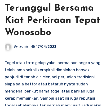
Terunggul Bersama
Kiat Perkiraan Tepat
Wonosobo
By
admin
17/04/2023
Togel atau toto gelap yakni permainan angka yang
telah lama sekali kerapkali dimainkan banyak
penjudi di tanah air. Menjadi perjudian tradisionil,
siapa saja bettor atau betaruh nyata sudah
mengenal berikut nama togel atau bahkan juga
kerap memainkan. Sampai saat ini juga reputasi
togel sebelumnya tak pernah menyusut, jadi makin