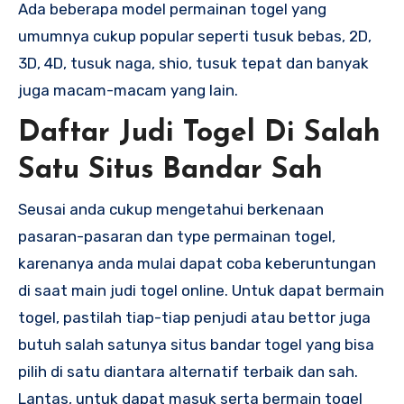
Ada beberapa model permainan togel yang
umumnya cukup popular seperti tusuk bebas, 2D,
3D, 4D, tusuk naga, shio, tusuk tepat dan banyak
juga macam-macam yang lain.
Daftar Judi Togel Di Salah
Satu Situs Bandar Sah
Seusai anda cukup mengetahui berkenaan
pasaran-pasaran dan type permainan togel,
karenanya anda mulai dapat coba keberuntungan
di saat main judi togel online. Untuk dapat bermain
togel, pastilah tiap-tiap penjudi atau bettor juga
butuh salah satunya situs bandar togel yang bisa
pilih di satu diantara alternatif terbaik dan sah.
Lantas, untuk dapat masuk serta bermain togel