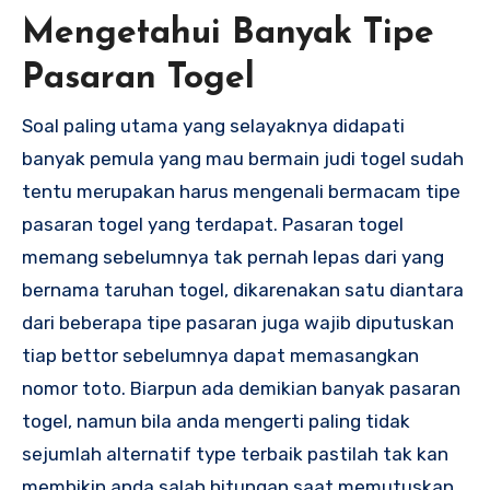
Mengetahui Banyak Tipe
Pasaran Togel
Soal paling utama yang selayaknya didapati
banyak pemula yang mau bermain judi togel sudah
tentu merupakan harus mengenali bermacam tipe
pasaran togel yang terdapat. Pasaran togel
memang sebelumnya tak pernah lepas dari yang
bernama taruhan togel, dikarenakan satu diantara
dari beberapa tipe pasaran juga wajib diputuskan
tiap bettor sebelumnya dapat memasangkan
nomor toto. Biarpun ada demikian banyak pasaran
togel, namun bila anda mengerti paling tidak
sejumlah alternatif type terbaik pastilah tak kan
membikin anda salah hitungan saat memutuskan