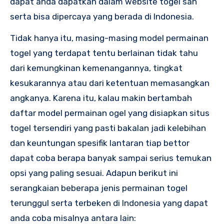
dapat anda dapatkan dalam website togel sah
serta bisa dipercaya yang berada di Indonesia.
Tidak hanya itu, masing-masing model permainan
togel yang terdapat tentu berlainan tidak tahu
dari kemungkinan kemenangannya, tingkat
kesukarannya atau dari ketentuan memasangkan
angkanya. Karena itu, kalau makin bertambah
daftar model permainan ogel yang disiapkan situs
togel tersendiri yang pasti bakalan jadi kelebihan
dan keuntungan spesifik lantaran tiap bettor
dapat coba berapa banyak sampai serius temukan
opsi yang paling sesuai. Adapun berikut ini
serangkaian beberapa jenis permainan togel
terunggul serta terbeken di Indonesia yang dapat
anda coba misalnya antara lain: