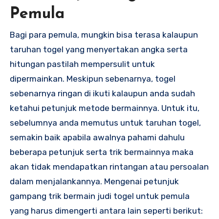
Pemula
Bagi para pemula, mungkin bisa terasa kalaupun
taruhan togel yang menyertakan angka serta
hitungan pastilah mempersulit untuk
dipermainkan. Meskipun sebenarnya, togel
sebenarnya ringan di ikuti kalaupun anda sudah
ketahui petunjuk metode bermainnya. Untuk itu,
sebelumnya anda memutus untuk taruhan togel,
semakin baik apabila awalnya pahami dahulu
beberapa petunjuk serta trik bermainnya maka
akan tidak mendapatkan rintangan atau persoalan
dalam menjalankannya. Mengenai petunjuk
gampang trik bermain judi togel untuk pemula
yang harus dimengerti antara lain seperti berikut: