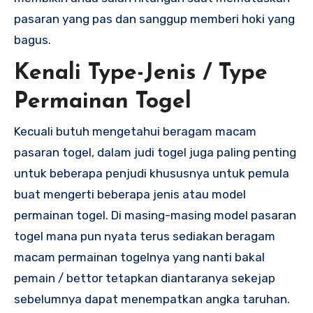
pasaran yang pas dan sanggup memberi hoki yang
bagus.
Kenali Type-Jenis / Type
Permainan Togel
Kecuali butuh mengetahui beragam macam
pasaran togel, dalam judi togel juga paling penting
untuk beberapa penjudi khususnya untuk pemula
buat mengerti beberapa jenis atau model
permainan togel. Di masing-masing model pasaran
togel mana pun nyata terus sediakan beragam
macam permainan togelnya yang nanti bakal
pemain / bettor tetapkan diantaranya sekejap
sebelumnya dapat menempatkan angka taruhan.