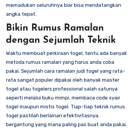
memadukan seluruhnya biar bisa mendatangkan
angka tepat.
Bikin Rumus Ramalan
dengan Sejumlah Teknik
Waktu membuat perkiraan togel, tentu ada banyak
metoda rumus ramalan yang harus anda coba
pakai. Sejumlah cara ramalan judi togel yang rata-
rata sangat populer dipakai oleh banyak master
togel atau togelers professional salah satunya
seperti melalui buku mimpi, membaca code syair
togel maupun mistis togel. Tiap-tiap teknik rumus
togel pastilah berlainan efektivitasnya,
bergantung yang mana paling pas buat anda pakai.