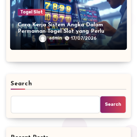
Togel Slot
Cara Kerja Sistem Angka Dalam
Permainan Togel Slot yang Perlu
Diketahui untuk Menang
admin
17/07/2026
Search
Search