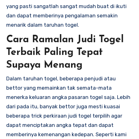
yang pasti sangatlah sangat mudah buat di ikuti
dan dapat memberinya pengalaman semakin
menarik dalam taruhan togel.
Cara Ramalan Judi Togel
Terbaik Paling Tepat
Supaya Menang
Dalam taruhan togel, beberapa penjudi atau
bettor yang memainkan tak semata-mata
menerka keluaran angka pasaran togel saja. Lebih
dari pada itu, banyak bettor juga mesti kuasai
beberapa trick perkiraan judi togel terpilih agar
dapat menciptakan angka tepat dan dapat
memberinya kemenangan kedepan. Seperti kami