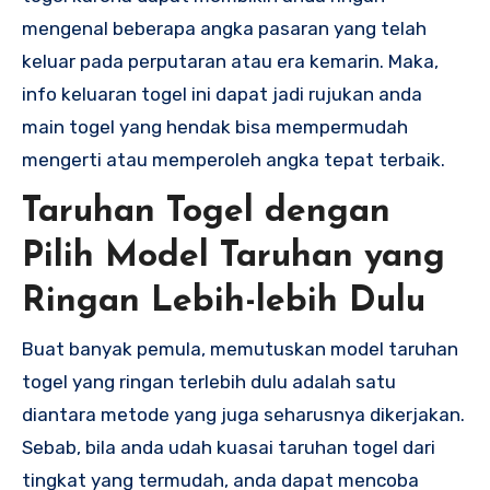
mengenal beberapa angka pasaran yang telah
keluar pada perputaran atau era kemarin. Maka,
info keluaran togel ini dapat jadi rujukan anda
main togel yang hendak bisa mempermudah
mengerti atau memperoleh angka tepat terbaik.
Taruhan Togel dengan
Pilih Model Taruhan yang
Ringan Lebih-lebih Dulu
Buat banyak pemula, memutuskan model taruhan
togel yang ringan terlebih dulu adalah satu
diantara metode yang juga seharusnya dikerjakan.
Sebab, bila anda udah kuasai taruhan togel dari
tingkat yang termudah, anda dapat mencoba