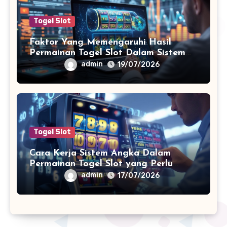
Togel Slot
Faktor Yang Memengaruhi Hasil
Permainan Togel Slot Dalam Sistem
Digital: Analisis dan Insight
admin
19/07/2026
Togel Slot
Cara Kerja Sistem Angka Dalam
Permainan Togel Slot yang Perlu
Diketahui untuk Menang
admin
17/07/2026