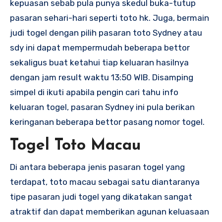
kepuasan sebab pula punya skedul buka-tutup
pasaran sehari-hari seperti toto hk. Juga, bermain
judi togel dengan pilih pasaran toto Sydney atau
sdy ini dapat mempermudah beberapa bettor
sekaligus buat ketahui tiap keluaran hasilnya
dengan jam result waktu 13:50 WIB. Disamping
simpel di ikuti apabila pengin cari tahu info
keluaran togel, pasaran Sydney ini pula berikan
keringanan beberapa bettor pasang nomor togel.
Togel Toto Macau
Di antara beberapa jenis pasaran togel yang
terdapat, toto macau sebagai satu diantaranya
tipe pasaran judi togel yang dikatakan sangat
atraktif dan dapat memberikan agunan keluasaan