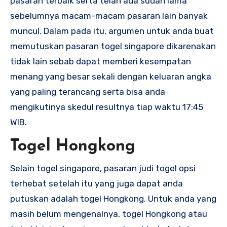
pasaran terbaik serta telah ada sudah lama
sebelumnya macam-macam pasaran lain banyak
muncul. Dalam pada itu, argumen untuk anda buat
memutuskan pasaran togel singapore dikarenakan
tidak lain sebab dapat memberi kesempatan
menang yang besar sekali dengan keluaran angka
yang paling terancang serta bisa anda
mengikutinya skedul resultnya tiap waktu 17:45
WIB.
Togel Hongkong
Selain togel singapore, pasaran judi togel opsi
terhebat setelah itu yang juga dapat anda
putuskan adalah togel Hongkong. Untuk anda yang
masih belum mengenalnya, togel Hongkong atau