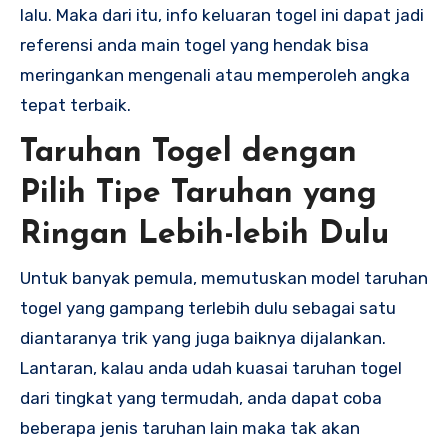
lalu. Maka dari itu, info keluaran togel ini dapat jadi
referensi anda main togel yang hendak bisa
meringankan mengenali atau memperoleh angka
tepat terbaik.
Taruhan Togel dengan
Pilih Tipe Taruhan yang
Ringan Lebih-lebih Dulu
Untuk banyak pemula, memutuskan model taruhan
togel yang gampang terlebih dulu sebagai satu
diantaranya trik yang juga baiknya dijalankan.
Lantaran, kalau anda udah kuasai taruhan togel
dari tingkat yang termudah, anda dapat coba
beberapa jenis taruhan lain maka tak akan