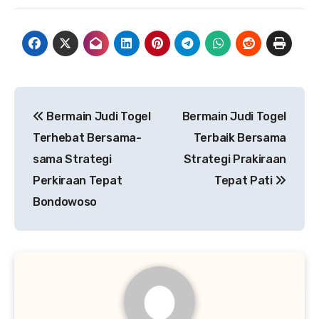
Post
Bermain Judi Togel
Bermain Judi Togel
navigation
Terhebat Bersama-
Terbaik Bersama
sama Strategi
Strategi Prakiraan
Perkiraan Tepat
Tepat Pati
Bondowoso