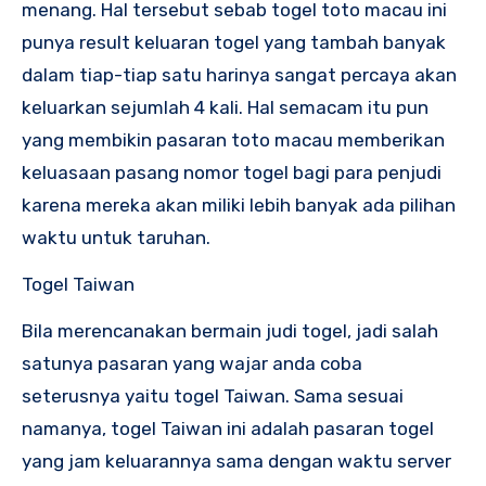
menang. Hal tersebut sebab togel toto macau ini
punya result keluaran togel yang tambah banyak
dalam tiap-tiap satu harinya sangat percaya akan
keluarkan sejumlah 4 kali. Hal semacam itu pun
yang membikin pasaran toto macau memberikan
keluasaan pasang nomor togel bagi para penjudi
karena mereka akan miliki lebih banyak ada pilihan
waktu untuk taruhan.
Togel Taiwan
Bila merencanakan bermain judi togel, jadi salah
satunya pasaran yang wajar anda coba
seterusnya yaitu togel Taiwan. Sama sesuai
namanya, togel Taiwan ini adalah pasaran togel
yang jam keluarannya sama dengan waktu server