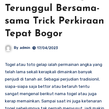
Terunggul Bersama-
sama Trick Perkiraan
Tepat Bogor
By
admin
17/04/2023
Togel atau toto gelap ialah permainan angka yang
telah lama sekali kerapkali dimainkan banyak
penjudi di tanah air. Sebagai perjudian tradisionil,
siapa-siapa saja bettor atau betaruh tentu
sangat mengenal berikut nama togel atau juga
kerap memainkan. Sampai saat ini juga ketenaran
togel sebelumnya tak pernah menyusut, jadi makin