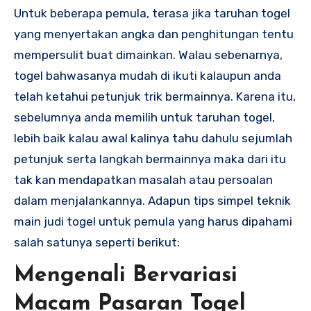
Untuk beberapa pemula, terasa jika taruhan togel
yang menyertakan angka dan penghitungan tentu
mempersulit buat dimainkan. Walau sebenarnya,
togel bahwasanya mudah di ikuti kalaupun anda
telah ketahui petunjuk trik bermainnya. Karena itu,
sebelumnya anda memilih untuk taruhan togel,
lebih baik kalau awal kalinya tahu dahulu sejumlah
petunjuk serta langkah bermainnya maka dari itu
tak kan mendapatkan masalah atau persoalan
dalam menjalankannya. Adapun tips simpel teknik
main judi togel untuk pemula yang harus dipahami
salah satunya seperti berikut:
Mengenali Bervariasi
Macam Pasaran Togel