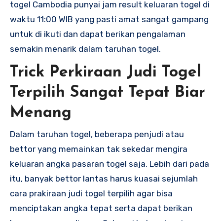
togel Cambodia punyai jam result keluaran togel di
waktu 11:00 WIB yang pasti amat sangat gampang
untuk di ikuti dan dapat berikan pengalaman
semakin menarik dalam taruhan togel.
Trick Perkiraan Judi Togel
Terpilih Sangat Tepat Biar
Menang
Dalam taruhan togel, beberapa penjudi atau
bettor yang memainkan tak sekedar mengira
keluaran angka pasaran togel saja. Lebih dari pada
itu, banyak bettor lantas harus kuasai sejumlah
cara prakiraan judi togel terpilih agar bisa
menciptakan angka tepat serta dapat berikan