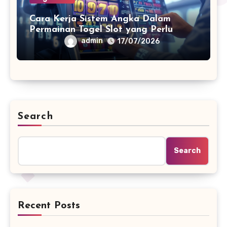
Cara Kerja Sistem Angka Dalam
Permainan Togel Slot yang Perlu
Diketahui untuk Menang
admin
17/07/2026
Search
Search
Recent Posts