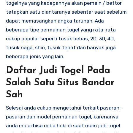
togelnya yang kedepannya akan pemain / bettor
tetapkan satu diantaranya sebentar saat sebelum
dapat memasangkan angka taruhan. Ada
beberapa tipe permainan togel yang rata-rata
cukup popular seperti tusuk bebas, 2D, 3D, 4D,
tusuk naga, shio, tusuk tepat dan banyak juga
beberapa jenis yang lain.
Daftar Judi Togel Pada
Salah Satu Situs Bandar
Sah
Selesai anda cukup mengetahui terkait pasaran-
pasaran dan model permainan togel, karenanya
anda mulai bisa coba hoki di saat main judi togel