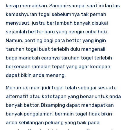
kerap memainkan. Sampai-sampai saat ini lantas
kemashyuran togel sebelumnya tak pernah
menyusut, justru bertambah banyak disukai
sejumlah bettor baru yang pengin coba hoki.
Namun, penting bagi para bettor yang ingin
taruhan togel buat terlebih dulu mengenali
bagaimanakah caranya taruhan togel terlebih
berkenaan ramalan tepat yang agar kedepan
dapat bikin anda menang.
Menunjuk main judi togel telah sebagai sesuatu
alternatif atau ketetapan yang benar untuk anda
banyak bettor. Disamping dapat mendapatkan
banyak pengalaman, bermain togel tidak bikin
anda kehilangan peluang yang baik pada