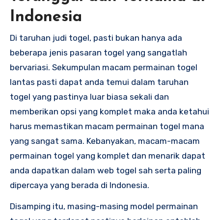
Indonesia
Di taruhan judi togel, pasti bukan hanya ada
beberapa jenis pasaran togel yang sangatlah
bervariasi. Sekumpulan macam permainan togel
lantas pasti dapat anda temui dalam taruhan
togel yang pastinya luar biasa sekali dan
memberikan opsi yang komplet maka anda ketahui
harus memastikan macam permainan togel mana
yang sangat sama. Kebanyakan, macam-macam
permainan togel yang komplet dan menarik dapat
anda dapatkan dalam web togel sah serta paling
dipercaya yang berada di Indonesia.
Disamping itu, masing-masing model permainan