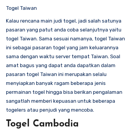
Togel Taiwan
Kalau rencana main judi togel, jadi salah satunya
pasaran yang patut anda coba selanjutnya yaitu
togel Taiwan. Sama sesuai namanya, togel Taiwan
ini sebagai pasaran togel yang jam keluarannya
sama dengan waktu server tempat Taiwan. Soal
amat bagus yang dapat anda dapatkan dalam
pasaran togel Taiwan ini merupakan selalu
menyiapkan banyak ragam beberapa jenis
permainan togel hingga bisa berikan pengalaman
sangatlah memberi kepuasan untuk beberapa
togelers atau penjudi yang mencoba.
Togel Cambodia