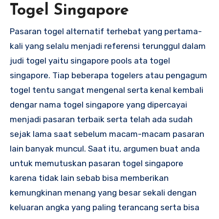
Togel Singapore
Pasaran togel alternatif terhebat yang pertama-
kali yang selalu menjadi referensi terunggul dalam
judi togel yaitu singapore pools ata togel
singapore. Tiap beberapa togelers atau pengagum
togel tentu sangat mengenal serta kenal kembali
dengar nama togel singapore yang dipercayai
menjadi pasaran terbaik serta telah ada sudah
sejak lama saat sebelum macam-macam pasaran
lain banyak muncul. Saat itu, argumen buat anda
untuk memutuskan pasaran togel singapore
karena tidak lain sebab bisa memberikan
kemungkinan menang yang besar sekali dengan
keluaran angka yang paling terancang serta bisa