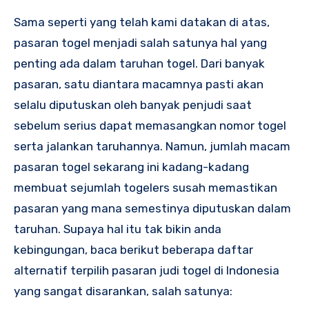
Sama seperti yang telah kami datakan di atas,
pasaran togel menjadi salah satunya hal yang
penting ada dalam taruhan togel. Dari banyak
pasaran, satu diantara macamnya pasti akan
selalu diputuskan oleh banyak penjudi saat
sebelum serius dapat memasangkan nomor togel
serta jalankan taruhannya. Namun, jumlah macam
pasaran togel sekarang ini kadang-kadang
membuat sejumlah togelers susah memastikan
pasaran yang mana semestinya diputuskan dalam
taruhan. Supaya hal itu tak bikin anda
kebingungan, baca berikut beberapa daftar
alternatif terpilih pasaran judi togel di Indonesia
yang sangat disarankan, salah satunya: