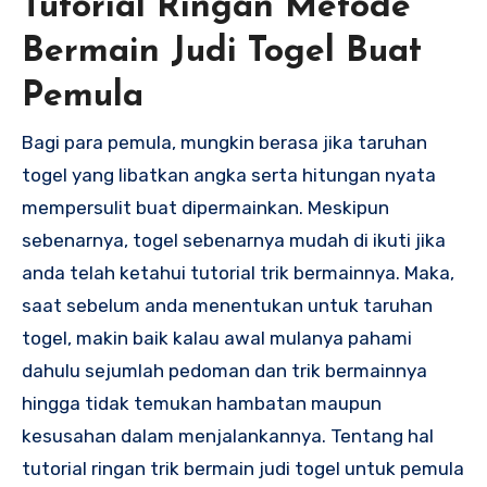
Tutorial Ringan Metode
Bermain Judi Togel Buat
Pemula
Bagi para pemula, mungkin berasa jika taruhan
togel yang libatkan angka serta hitungan nyata
mempersulit buat dipermainkan. Meskipun
sebenarnya, togel sebenarnya mudah di ikuti jika
anda telah ketahui tutorial trik bermainnya. Maka,
saat sebelum anda menentukan untuk taruhan
togel, makin baik kalau awal mulanya pahami
dahulu sejumlah pedoman dan trik bermainnya
hingga tidak temukan hambatan maupun
kesusahan dalam menjalankannya. Tentang hal
tutorial ringan trik bermain judi togel untuk pemula