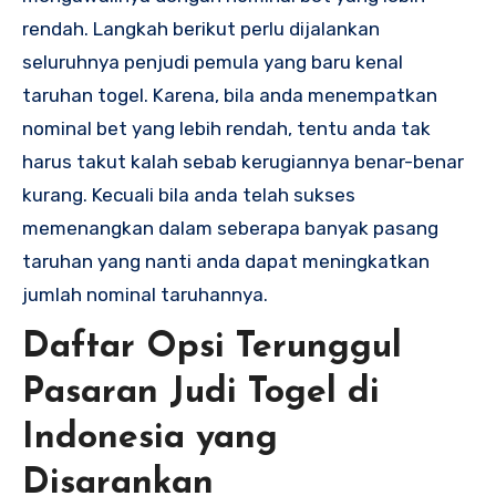
rendah. Langkah berikut perlu dijalankan
seluruhnya penjudi pemula yang baru kenal
taruhan togel. Karena, bila anda menempatkan
nominal bet yang lebih rendah, tentu anda tak
harus takut kalah sebab kerugiannya benar-benar
kurang. Kecuali bila anda telah sukses
memenangkan dalam seberapa banyak pasang
taruhan yang nanti anda dapat meningkatkan
jumlah nominal taruhannya.
Daftar Opsi Terunggul
Pasaran Judi Togel di
Indonesia yang
Disarankan