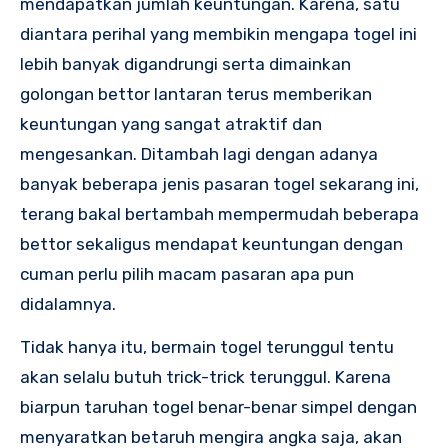
mendapatkan jumlah keuntungan. Karena, satu
diantara perihal yang membikin mengapa togel ini
lebih banyak digandrungi serta dimainkan
golongan bettor lantaran terus memberikan
keuntungan yang sangat atraktif dan
mengesankan. Ditambah lagi dengan adanya
banyak beberapa jenis pasaran togel sekarang ini,
terang bakal bertambah mempermudah beberapa
bettor sekaligus mendapat keuntungan dengan
cuman perlu pilih macam pasaran apa pun
didalamnya.
Tidak hanya itu, bermain togel terunggul tentu
akan selalu butuh trick-trick terunggul. Karena
biarpun taruhan togel benar-benar simpel dengan
menyaratkan betaruh mengira angka saja, akan