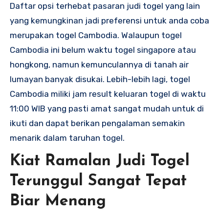
Daftar opsi terhebat pasaran judi togel yang lain
yang kemungkinan jadi preferensi untuk anda coba
merupakan togel Cambodia. Walaupun togel
Cambodia ini belum waktu togel singapore atau
hongkong, namun kemunculannya di tanah air
lumayan banyak disukai. Lebih-lebih lagi, togel
Cambodia miliki jam result keluaran togel di waktu
11:00 WIB yang pasti amat sangat mudah untuk di
ikuti dan dapat berikan pengalaman semakin
menarik dalam taruhan togel.
Kiat Ramalan Judi Togel
Terunggul Sangat Tepat
Biar Menang