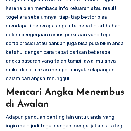
Karena oleh membaca info keluaran atau result
togel era sebelumnya, tiap-tiap bettor bisa
mendapati beberapa angka terhebat buat bahan
dalam pengerjaan rumus perkiraan yang tepat
serta presisi atau bahkan juga bisa pula bikin anda
ketahui dengan cara tepat barisan beberapa
angka pasaran yang telah tampil awal mulanya
maka dari itu akan memperbanyak kelapangan
dalam cari angka terunggul.
Mencari Angka Menembus
di Awalan
Adapun panduan penting lain untuk anda yang
ingin main judi togel dengan mengerjakan strategi