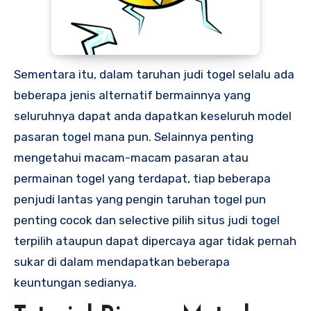
Sementara itu, dalam taruhan judi togel selalu ada
beberapa jenis alternatif bermainnya yang
seluruhnya dapat anda dapatkan keseluruh model
pasaran togel mana pun. Selainnya penting
mengetahui macam-macam pasaran atau
permainan togel yang terdapat, tiap beberapa
penjudi lantas yang pengin taruhan togel pun
penting cocok dan selective pilih situs judi togel
terpilih ataupun dapat dipercaya agar tidak pernah
sukar di dalam mendapatkan beberapa
keuntungan sedianya.