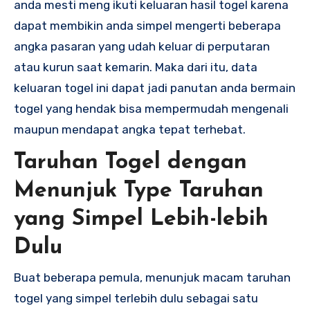
anda mesti meng ikuti keluaran hasil togel karena
dapat membikin anda simpel mengerti beberapa
angka pasaran yang udah keluar di perputaran
atau kurun saat kemarin. Maka dari itu, data
keluaran togel ini dapat jadi panutan anda bermain
togel yang hendak bisa mempermudah mengenali
maupun mendapat angka tepat terhebat.
Taruhan Togel dengan
Menunjuk Type Taruhan
yang Simpel Lebih-lebih
Dulu
Buat beberapa pemula, menunjuk macam taruhan
togel yang simpel terlebih dulu sebagai satu