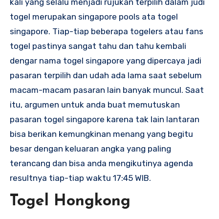
kali yang selalu menjadi rujukan terpilih dalam judi
togel merupakan singapore pools ata togel
singapore. Tiap-tiap beberapa togelers atau fans
togel pastinya sangat tahu dan tahu kembali
dengar nama togel singapore yang dipercaya jadi
pasaran terpilih dan udah ada lama saat sebelum
macam-macam pasaran lain banyak muncul. Saat
itu, argumen untuk anda buat memutuskan
pasaran togel singapore karena tak lain lantaran
bisa berikan kemungkinan menang yang begitu
besar dengan keluaran angka yang paling
terancang dan bisa anda mengikutinya agenda
resultnya tiap-tiap waktu 17:45 WIB.
Togel Hongkong