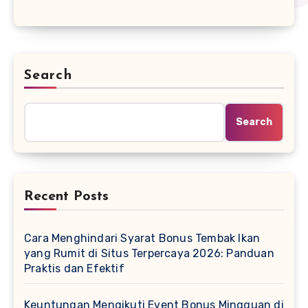
Search
Search
Recent Posts
Cara Menghindari Syarat Bonus Tembak Ikan
yang Rumit di Situs Terpercaya 2026: Panduan
Praktis dan Efektif
Keuntungan Mengikuti Event Bonus Mingguan di