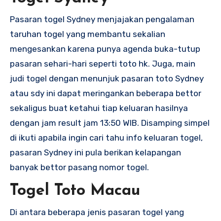
Pasaran togel Sydney menjajakan pengalaman
taruhan togel yang membantu sekalian
mengesankan karena punya agenda buka-tutup
pasaran sehari-hari seperti toto hk. Juga, main
judi togel dengan menunjuk pasaran toto Sydney
atau sdy ini dapat meringankan beberapa bettor
sekaligus buat ketahui tiap keluaran hasilnya
dengan jam result jam 13:50 WIB. Disamping simpel
di ikuti apabila ingin cari tahu info keluaran togel,
pasaran Sydney ini pula berikan kelapangan
banyak bettor pasang nomor togel.
Togel Toto Macau
Di antara beberapa jenis pasaran togel yang