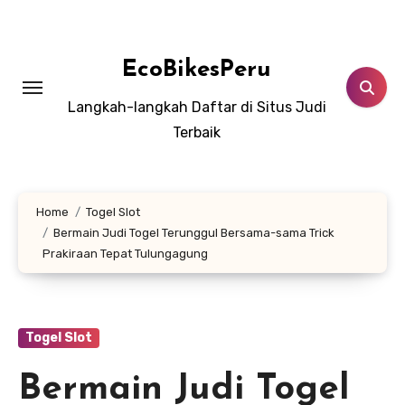
Skip
to
content
EcoBikesPeru
Langkah-langkah Daftar di Situs Judi
Terbaik
Home
Togel Slot
Bermain Judi Togel Terunggul Bersama-sama Trick
Prakiraan Tepat Tulungagung
Togel Slot
Bermain Judi Togel