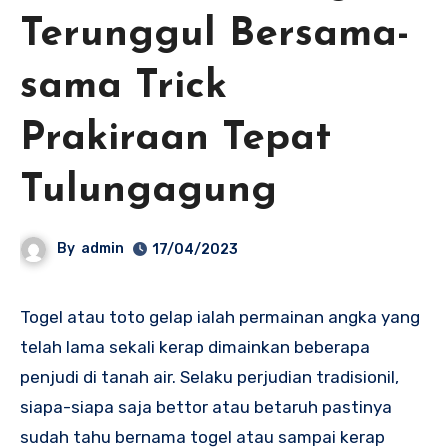
Terunggul Bersama-
sama Trick
Prakiraan Tepat
Tulungagung
By
admin
17/04/2023
Togel atau toto gelap ialah permainan angka yang
telah lama sekali kerap dimainkan beberapa
penjudi di tanah air. Selaku perjudian tradisionil,
siapa-siapa saja bettor atau betaruh pastinya
sudah tahu bernama togel atau sampai kerap