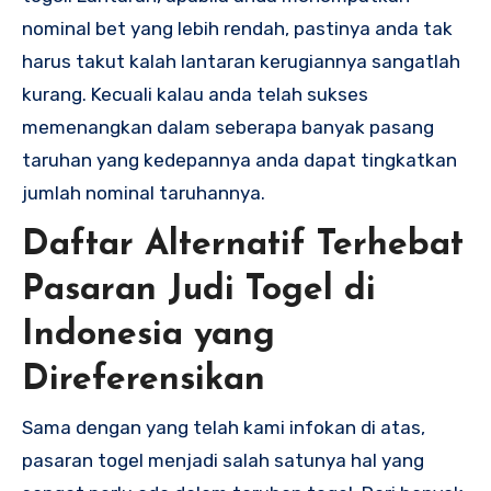
nominal bet yang lebih rendah, pastinya anda tak
harus takut kalah lantaran kerugiannya sangatlah
kurang. Kecuali kalau anda telah sukses
memenangkan dalam seberapa banyak pasang
taruhan yang kedepannya anda dapat tingkatkan
jumlah nominal taruhannya.
Daftar Alternatif Terhebat
Pasaran Judi Togel di
Indonesia yang
Direferensikan
Sama dengan yang telah kami infokan di atas,
pasaran togel menjadi salah satunya hal yang