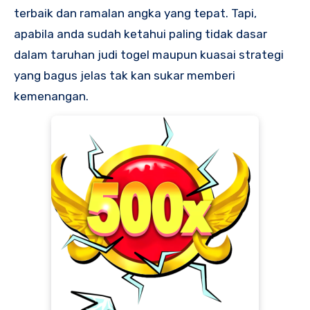
terbaik dan ramalan angka yang tepat. Tapi,
apabila anda sudah ketahui paling tidak dasar
dalam taruhan judi togel maupun kuasai strategi
yang bagus jelas tak kan sukar memberi
kemenangan.