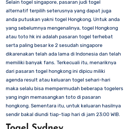
Selain togel singapore, pasaran judi togel
alternatif terpilih seterusnya yang dapat juga
anda putuskan yakni togel Hongkong. Untuk anda
yang sebelumnya mengenalinya, togel Hongkong
atau toto hk ini adalah pasaran togel terhebat
serta paling besar ke 2 sesudah singapore
dikarenakan telah ada lama di Indonesia dan telah
memiliki banyak fans. Terkecuali itu, menariknya
dari pasaran togel hongkong ini dipicu miliki
agenda result atau keluaran togel sehari-hari
maka selalu bisa mempermudah beberapa togelers
yang ingin memasangkan toto di pasaran
hongkong. Sementara itu, untuk keluaran hasilnya
sendir bakal diundi tiap-tiap hari di jam 23:00 WIB.
Togel Sydney