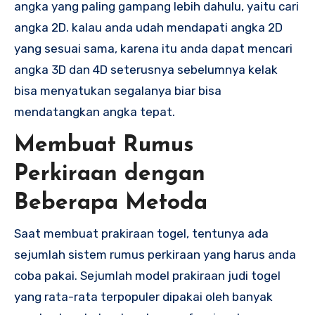
angka yang paling gampang lebih dahulu, yaitu cari
angka 2D. kalau anda udah mendapati angka 2D
yang sesuai sama, karena itu anda dapat mencari
angka 3D dan 4D seterusnya sebelumnya kelak
bisa menyatukan segalanya biar bisa
mendatangkan angka tepat.
Membuat Rumus
Perkiraan dengan
Beberapa Metoda
Saat membuat prakiraan togel, tentunya ada
sejumlah sistem rumus perkiraan yang harus anda
coba pakai. Sejumlah model prakiraan judi togel
yang rata-rata terpopuler dipakai oleh banyak