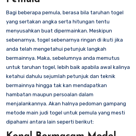
Bagi beberapa pemula, berasa bila taruhan togel
yang sertakan angka serta hitungan tentu
menyusahkan buat dipermainkan. Meskipun
sebenarnya, togel sebenarnya ringan di ikuti jika
anda telah mengetahui petunjuk langkah
bermainnya. Maka, sebelumnya anda memutus
untuk taruhan togel, lebih baik apabila awal kalinya
ketahui dahulu sejumlah petunjuk dan teknik
bermainnya hingga tak kan mendapatkan
hambatan maupun persoalan dalam
menjalankannya. Akan halnya pedoman gampang
metode main judi togel untuk pemula yang mesti
dipahami antara lain seperti berikut: