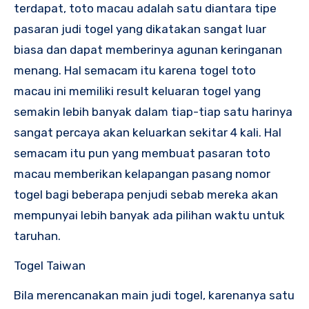
terdapat, toto macau adalah satu diantara tipe
pasaran judi togel yang dikatakan sangat luar
biasa dan dapat memberinya agunan keringanan
menang. Hal semacam itu karena togel toto
macau ini memiliki result keluaran togel yang
semakin lebih banyak dalam tiap-tiap satu harinya
sangat percaya akan keluarkan sekitar 4 kali. Hal
semacam itu pun yang membuat pasaran toto
macau memberikan kelapangan pasang nomor
togel bagi beberapa penjudi sebab mereka akan
mempunyai lebih banyak ada pilihan waktu untuk
taruhan.
Togel Taiwan
Bila merencanakan main judi togel, karenanya satu