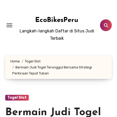
Skip
to
content
EcoBikesPeru
Langkah-langkah Daftar di Situs Judi
Terbaik
Home
Togel Slot
Bermain Judi Togel Terunggul Bersama Strategi
Perkiraan Tepat Tuban
Togel Slot
Bermain Judi Togel