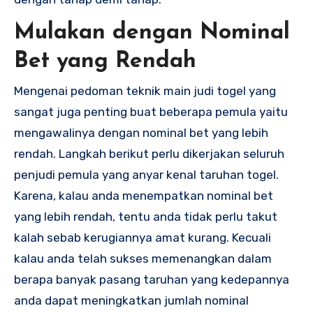
Mulakan dengan Nominal
Bet yang Rendah
Mengenai pedoman teknik main judi togel yang
sangat juga penting buat beberapa pemula yaitu
mengawalinya dengan nominal bet yang lebih
rendah. Langkah berikut perlu dikerjakan seluruh
penjudi pemula yang anyar kenal taruhan togel.
Karena, kalau anda menempatkan nominal bet
yang lebih rendah, tentu anda tidak perlu takut
kalah sebab kerugiannya amat kurang. Kecuali
kalau anda telah sukses memenangkan dalam
berapa banyak pasang taruhan yang kedepannya
anda dapat meningkatkan jumlah nominal