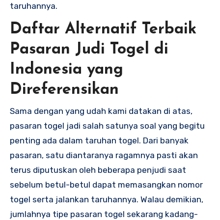
taruhannya.
Daftar Alternatif Terbaik
Pasaran Judi Togel di
Indonesia yang
Direferensikan
Sama dengan yang udah kami datakan di atas,
pasaran togel jadi salah satunya soal yang begitu
penting ada dalam taruhan togel. Dari banyak
pasaran, satu diantaranya ragamnya pasti akan
terus diputuskan oleh beberapa penjudi saat
sebelum betul-betul dapat memasangkan nomor
togel serta jalankan taruhannya. Walau demikian,
jumlahnya tipe pasaran togel sekarang kadang-