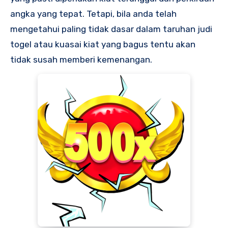
angka yang tepat. Tetapi, bila anda telah
mengetahui paling tidak dasar dalam taruhan judi
togel atau kuasai kiat yang bagus tentu akan
tidak susah memberi kemenangan.