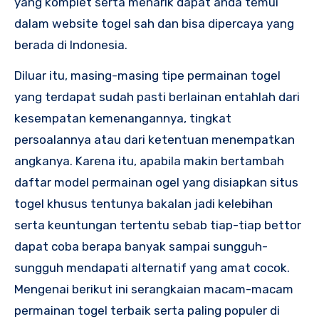
yang komplet serta menarik dapat anda temui
dalam website togel sah dan bisa dipercaya yang
berada di Indonesia.
Diluar itu, masing-masing tipe permainan togel
yang terdapat sudah pasti berlainan entahlah dari
kesempatan kemenangannya, tingkat
persoalannya atau dari ketentuan menempatkan
angkanya. Karena itu, apabila makin bertambah
daftar model permainan ogel yang disiapkan situs
togel khusus tentunya bakalan jadi kelebihan
serta keuntungan tertentu sebab tiap-tiap bettor
dapat coba berapa banyak sampai sungguh-
sungguh mendapati alternatif yang amat cocok.
Mengenai berikut ini serangkaian macam-macam
permainan togel terbaik serta paling populer di