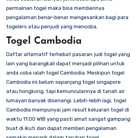
permainan togel maka bisa memberinya
pengalaman benar-benar mengesankan bagi para
togelers atau penjudi yang mencoba.
Togel Cambodia
Daftar alternatif terhebat pasaran judi togel yang
lain yang barangkali dapat menjadi pilihan untuk
anda coba ialah togel Cambodia. Meskipun togel
Cambodia ini belum sepanjang togel singapore
atau hongkong, tapi kemunculannya di tanah air
lumayan banyak disenangi. Lebih-lebih lagi, togel
Cambodia mempunyai jam result keluaran togel di
waktu 11:00 WIB yang pasti amat sangat gampang
buat di ikuti dan dapat memberi pengalaman
semakin menarik dalam taruhan togel.