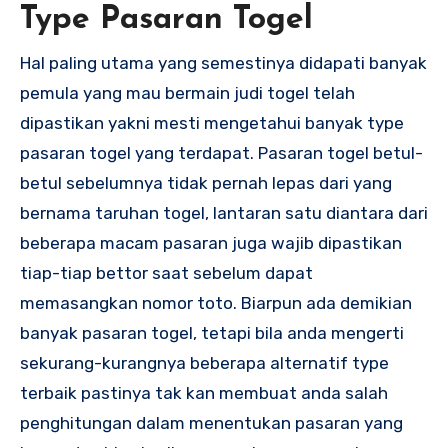
Type Pasaran Togel
Hal paling utama yang semestinya didapati banyak
pemula yang mau bermain judi togel telah
dipastikan yakni mesti mengetahui banyak type
pasaran togel yang terdapat. Pasaran togel betul-
betul sebelumnya tidak pernah lepas dari yang
bernama taruhan togel, lantaran satu diantara dari
beberapa macam pasaran juga wajib dipastikan
tiap-tiap bettor saat sebelum dapat
memasangkan nomor toto. Biarpun ada demikian
banyak pasaran togel, tetapi bila anda mengerti
sekurang-kurangnya beberapa alternatif type
terbaik pastinya tak kan membuat anda salah
penghitungan dalam menentukan pasaran yang