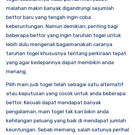
malahan makin banyak digandrungi sejumlah
bettor baru yang tengah ingin coba
keberuntungan. Namun demikian, penting bagi
beberapa bettor yang ingin taruhan togel untuk
lebih dulu mengenali bagaimanakah caranya
taruhan togel khususnya tentang perkiraan tepat
yang agar kedepannya dapat membikin anda
menang.
Pilih main judi togel telah sebagai satu alternatif
atau keputusan yang cocok untuk anda beberapa
bettor. Kecuali dapat mendapat banyak
pengalaman, main togel tak kan bikin anda
kehilangan peluang yang baik di mendapat jumlah
keuntungan. Sebab memang, salah satunya perihal