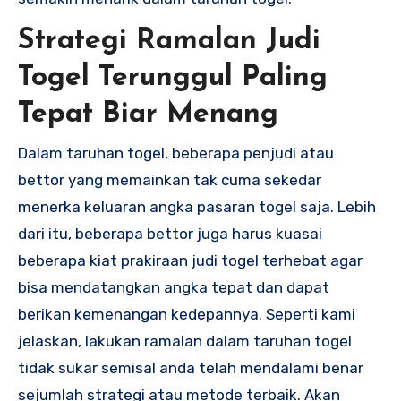
Strategi Ramalan Judi
Togel Terunggul Paling
Tepat Biar Menang
Dalam taruhan togel, beberapa penjudi atau
bettor yang memainkan tak cuma sekedar
menerka keluaran angka pasaran togel saja. Lebih
dari itu, beberapa bettor juga harus kuasai
beberapa kiat prakiraan judi togel terhebat agar
bisa mendatangkan angka tepat dan dapat
berikan kemenangan kedepannya. Seperti kami
jelaskan, lakukan ramalan dalam taruhan togel
tidak sukar semisal anda telah mendalami benar
sejumlah strategi atau metode terbaik. Akan