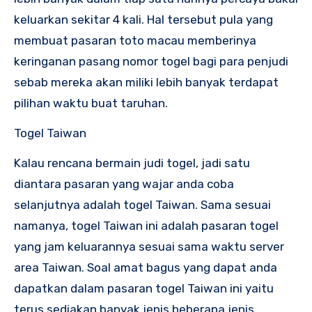
keluarkan sekitar 4 kali. Hal tersebut pula yang
membuat pasaran toto macau memberinya
keringanan pasang nomor togel bagi para penjudi
sebab mereka akan miliki lebih banyak terdapat
pilihan waktu buat taruhan.
Togel Taiwan
Kalau rencana bermain judi togel, jadi satu
diantara pasaran yang wajar anda coba
selanjutnya adalah togel Taiwan. Sama sesuai
namanya, togel Taiwan ini adalah pasaran togel
yang jam keluarannya sesuai sama waktu server
area Taiwan. Soal amat bagus yang dapat anda
dapatkan dalam pasaran togel Taiwan ini yaitu
terus sediakan banyak jenis beberapa jenis