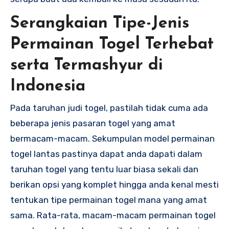
Serangkaian Tipe-Jenis
Permainan Togel Terhebat
serta Termashyur di
Indonesia
Pada taruhan judi togel, pastilah tidak cuma ada
beberapa jenis pasaran togel yang amat
bermacam-macam. Sekumpulan model permainan
togel lantas pastinya dapat anda dapati dalam
taruhan togel yang tentu luar biasa sekali dan
berikan opsi yang komplet hingga anda kenal mesti
tentukan tipe permainan togel mana yang amat
sama. Rata-rata, macam-macam permainan togel