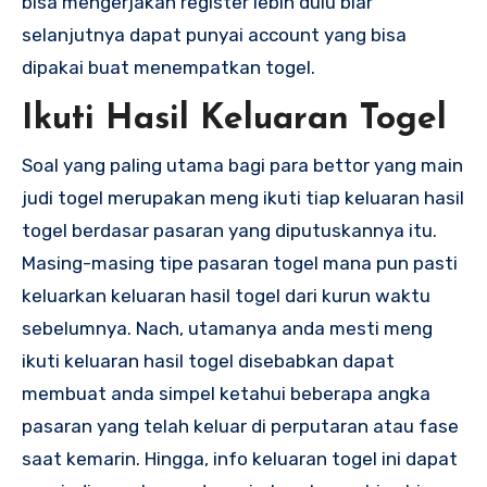
bisa mengerjakan register lebih dulu biar
selanjutnya dapat punyai account yang bisa
dipakai buat menempatkan togel.
Ikuti Hasil Keluaran Togel
Soal yang paling utama bagi para bettor yang main
judi togel merupakan meng ikuti tiap keluaran hasil
togel berdasar pasaran yang diputuskannya itu.
Masing-masing tipe pasaran togel mana pun pasti
keluarkan keluaran hasil togel dari kurun waktu
sebelumnya. Nach, utamanya anda mesti meng
ikuti keluaran hasil togel disebabkan dapat
membuat anda simpel ketahui beberapa angka
pasaran yang telah keluar di perputaran atau fase
saat kemarin. Hingga, info keluaran togel ini dapat