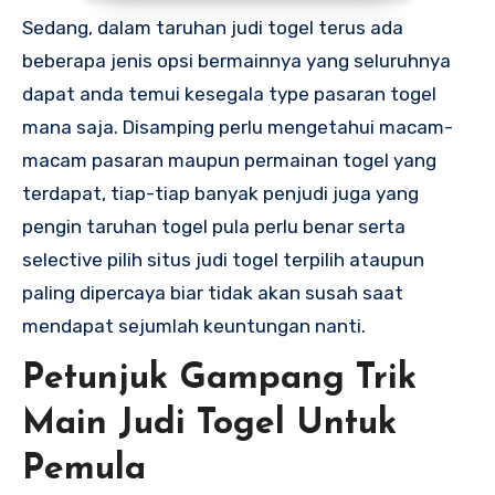
Sedang, dalam taruhan judi togel terus ada
beberapa jenis opsi bermainnya yang seluruhnya
dapat anda temui kesegala type pasaran togel
mana saja. Disamping perlu mengetahui macam-
macam pasaran maupun permainan togel yang
terdapat, tiap-tiap banyak penjudi juga yang
pengin taruhan togel pula perlu benar serta
selective pilih situs judi togel terpilih ataupun
paling dipercaya biar tidak akan susah saat
mendapat sejumlah keuntungan nanti.
Petunjuk Gampang Trik
Main Judi Togel Untuk
Pemula