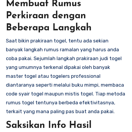
Membuat Rumus
Perkiraan dengan
Beberapa Langkah
Saat bikin prakiraan togel, tentu ada sekian
banyak langkah rumus ramalan yang harus anda
coba pakai. Sejumlah langkah prakiraan judi togel
yang umumnya terkenal dipakai oleh banyak
master togel atau togelers professional
diantaranya seperti melalui buku mimpi, membaca
code syair togel maupun mistis togel. Tiap metoda
rumus togel tentunya berbeda efektivitasnya,
terkait yang mana paling pas buat anda pakai.
Saksikan Info Hasil