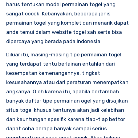
harus tentukan model permainan togel yang
sangat cocok. Kebanyakan, beberapa jenis
permainan togel yang komplet dan menarik dapat
anda temui dalam website togel sah serta bisa
dipercaya yang berada pada Indonesia.
Diluar itu, masing-masing tipe permainan togel
yang terdapat tentu berlainan entahlah dari
kesempatan kemenangannya, tingkat
kesusahannya atau dari peraturan menempatkan
angkanya. Oleh karena itu, apabila bertambah
banyak daftar tipe permainan ogel yang disajikan
situs togel khusus tentunya akan jadi kelebihan
dan keuntungan spesifik karena tiap-tiap bettor
dapat coba berapa banyak sampai serius
mendapati opsi yang amat cocok. Akan halnya