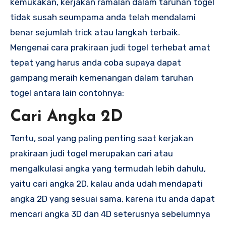
kemukakan, kerjakan ramalan dalam taruhan togel
tidak susah seumpama anda telah mendalami
benar sejumlah trick atau langkah terbaik.
Mengenai cara prakiraan judi togel terhebat amat
tepat yang harus anda coba supaya dapat
gampang meraih kemenangan dalam taruhan
togel antara lain contohnya:
Cari Angka 2D
Tentu, soal yang paling penting saat kerjakan
prakiraan judi togel merupakan cari atau
mengalkulasi angka yang termudah lebih dahulu,
yaitu cari angka 2D. kalau anda udah mendapati
angka 2D yang sesuai sama, karena itu anda dapat
mencari angka 3D dan 4D seterusnya sebelumnya