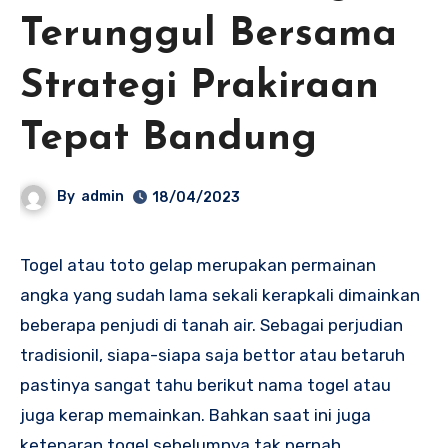
Terunggul Bersama
Strategi Prakiraan
Tepat Bandung
By
admin
18/04/2023
Togel atau toto gelap merupakan permainan
angka yang sudah lama sekali kerapkali dimainkan
beberapa penjudi di tanah air. Sebagai perjudian
tradisionil, siapa-siapa saja bettor atau betaruh
pastinya sangat tahu berikut nama togel atau
juga kerap memainkan. Bahkan saat ini juga
ketenaran togel sebelumnya tak pernah