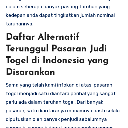
dalam seberapa banyak pasang taruhan yang
kedepan anda dapat tingkatkan jumlah nominal
taruhannya.
Daftar Alternatif
Terunggul Pasaran Judi
Togel di Indonesia yang
Disarankan
Sama yang telah kami infokan di atas, pasaran
togel menjadi satu diantara perihal yang sangat
perlu ada dalam taruhan togel. Dari banyak
pasaran, satu diantaranya macamnya pasti selalu
diputuskan oleh banyak penjudi sebelumnya
sungguh-sungguh dapat memasangkan nomor