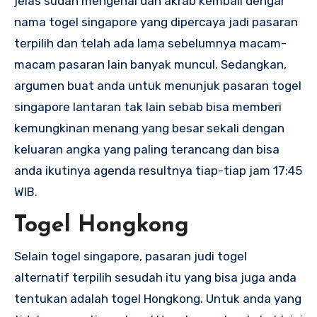
jelas sudah mengenal dan akrab kembali dengar
nama togel singapore yang dipercaya jadi pasaran
terpilih dan telah ada lama sebelumnya macam-
macam pasaran lain banyak muncul. Sedangkan,
argumen buat anda untuk menunjuk pasaran togel
singapore lantaran tak lain sebab bisa memberi
kemungkinan menang yang besar sekali dengan
keluaran angka yang paling terancang dan bisa
anda ikutinya agenda resultnya tiap-tiap jam 17:45
WIB.
Togel Hongkong
Selain togel singapore, pasaran judi togel
alternatif terpilih sesudah itu yang bisa juga anda
tentukan adalah togel Hongkong. Untuk anda yang