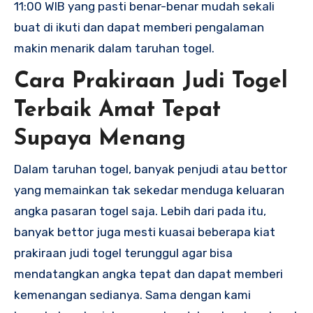
11:00 WIB yang pasti benar-benar mudah sekali
buat di ikuti dan dapat memberi pengalaman
makin menarik dalam taruhan togel.
Cara Prakiraan Judi Togel
Terbaik Amat Tepat
Supaya Menang
Dalam taruhan togel, banyak penjudi atau bettor
yang memainkan tak sekedar menduga keluaran
angka pasaran togel saja. Lebih dari pada itu,
banyak bettor juga mesti kuasai beberapa kiat
prakiraan judi togel terunggul agar bisa
mendatangkan angka tepat dan dapat memberi
kemenangan sedianya. Sama dengan kami