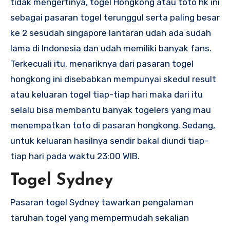
tidak mengertinya, togel Hongkong atau toto hk ini
sebagai pasaran togel terunggul serta paling besar
ke 2 sesudah singapore lantaran udah ada sudah
lama di Indonesia dan udah memiliki banyak fans.
Terkecuali itu, menariknya dari pasaran togel
hongkong ini disebabkan mempunyai skedul result
atau keluaran togel tiap-tiap hari maka dari itu
selalu bisa membantu banyak togelers yang mau
menempatkan toto di pasaran hongkong. Sedang,
untuk keluaran hasilnya sendir bakal diundi tiap-
tiap hari pada waktu 23:00 WIB.
Togel Sydney
Pasaran togel Sydney tawarkan pengalaman
taruhan togel yang mempermudah sekalian