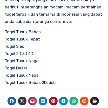
berikut ini serangkaian macam-macam permainan
togel terbaik dan ternama di Indonesia yang dapat
anda coba diantaranya contohnya:
Togel Tusuk Bebas
Togel Tusuk Tepat
Togel Shio
Togel 2D 3D 4D
Togel Tusuk Naga
Togel Dasar
Togel Tusuk Naga
Togel Tusuk Bebas 2D, dsb.