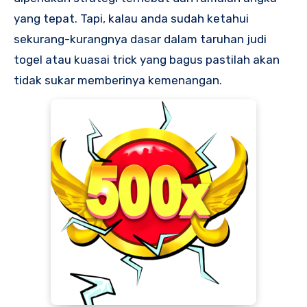
yang tepat. Tapi, kalau anda sudah ketahui
sekurang-kurangnya dasar dalam taruhan judi
togel atau kuasai trick yang bagus pastilah akan
tidak sukar memberinya kemenangan.