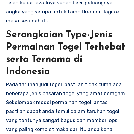
telah keluar awalnya sebab kecil peluangnya
angka yang serupa untuk tampil kembali lagi ke
masa sesudah itu.
Serangkaian Type-Jenis
Permainan Togel Terhebat
serta Ternama di
Indonesia
Pada taruhan judi togel, pastilah tidak cuma ada
beberapa jenis pasaran togel yang amat beragam.
Sekelompok model permainan togel lantas
pastilah dapat anda temui dalam taruhan togel
yang tentunya sangat bagus dan memberi opsi
yang paling komplet maka dari itu anda kenal