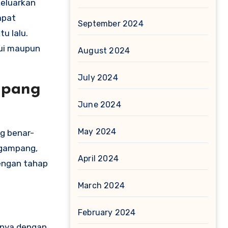
keluarkan
apat
September 2024
u lalu.
hui maupun
August 2024
July 2024
mpang
June 2024
May 2024
g benar-
 gampang,
April 2024
engan tahap
March 2024
February 2024
inya dengan