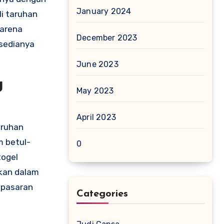
January 2024
li taruhan
karena
December 2023
 sedianya
June 2023
g
May 2023
April 2023
aruhan
m betul-
0
togel
kan dalam
l pasaran
Categories