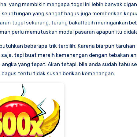
al yang membikin mengapa togel ini lebih banyak digan
a keuntungan yang sangat bagus juga memberikan kepu
n togel sekarang, terang bakal lebih meringankan be
man perlu memutuskan model pasaran apapun itu didal
butuhkan beberapa trik terpilih. Karena biarpun taruhan
saja, tapi buat meraih kemenangan dengan tebakan an
n angka yang tepat. Akan tetapi, bila anda sudah tahu se
ng bagus tentu tidak susah berikan kemenangan.