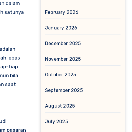
an dalam
ah satunya
February 2026
January 2026
December 2025
 adalah
ah lepas
November 2025
iap-tiap
October 2025
mun bila
an saat
September 2025
August 2025
udi
July 2025
cam pasaran