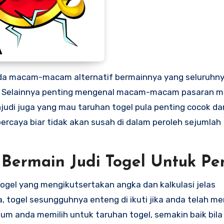
s ada macam-macam alternatif bermainnya yang seluruhn
n. Selainnya penting mengenal macam-macam pasaran 
judi juga yang mau taruhan togel pula penting cocok da
dipercaya biar tidak akan susah di dalam peroleh sejumlah
Bermain Judi Togel Untuk Pe
ogel yang mengikutsertakan angka dan kalkulasi jelas
 togel sesungguhnya enteng di ikuti jika anda telah m
lum anda memilih untuk taruhan togel, semakin baik bila