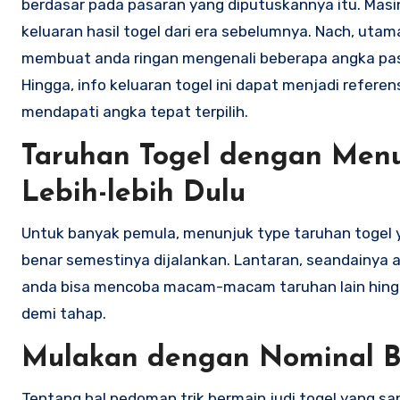
berdasar pada pasaran yang diputuskannya itu. Mas
keluaran hasil togel dari era sebelumnya. Nach, utam
membuat anda ringan mengenali beberapa angka pasa
Hingga, info keluaran togel ini dapat menjadi refer
mendapati angka tepat terpilih.
Taruhan Togel dengan Men
Lebih-lebih Dulu
Untuk banyak pemula, menunjuk type taruhan togel y
benar semestinya dijalankan. Lantaran, seandainya a
anda bisa mencoba macam-macam taruhan lain hingg
demi tahap.
Mulakan dengan Nominal B
Tentang hal pedoman trik bermain judi togel yang s