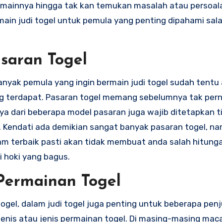
ermainnya hingga tak kan temukan masalah atau persoal
rmain judi togel untuk pemula yang penting dipahami sal
saran Togel
banyak pemula yang ingin bermain judi togel sudah tentu
g terdapat. Pasaran togel memang sebelumnya tak pern
ya dari beberapa model pasaran juga wajib ditetapkan t
endati ada demikian sangat banyak pasaran togel, na
am terbaik pasti akan tidak membuat anda salah hitung
hoki yang bagus.
 Permainan Togel
gel, dalam judi togel juga penting untuk beberapa penj
jenis atau jenis permainan togel. Di masing-masing ma