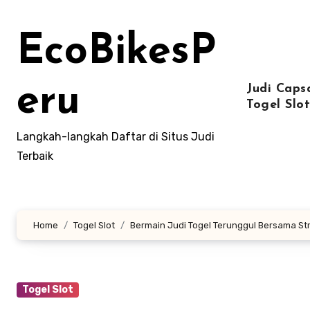
Skip
to
EcoBikesP
content
eru
Judi Caps
Togel Slot
Langkah-langkah Daftar di Situs Judi
Terbaik
Home
Togel Slot
Bermain Judi Togel Terunggul Bersama St
Togel Slot