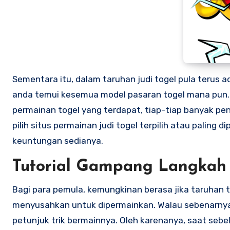
Sementara itu, dalam taruhan judi togel pula teru
anda temui kesemua model pasaran togel mana pu
permainan togel yang terdapat, tiap-tiap banyak pen
pilih situs permainan judi togel terpilih atau paling 
keuntungan sedianya.
Tutorial Gampang Langkah 
Bagi para pemula, kemungkinan berasa jika taruhan t
menyusahkan untuk dipermainkan. Walau sebenarnya,
petunjuk trik bermainnya. Oleh karenanya, saat sebe