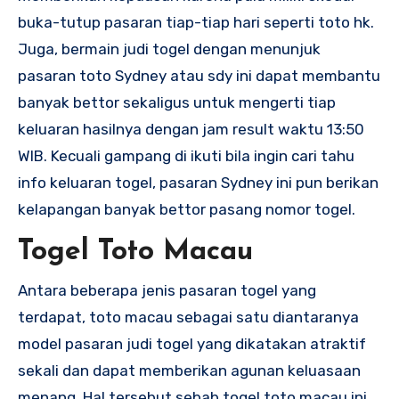
buka-tutup pasaran tiap-tiap hari seperti toto hk.
Juga, bermain judi togel dengan menunjuk
pasaran toto Sydney atau sdy ini dapat membantu
banyak bettor sekaligus untuk mengerti tiap
keluaran hasilnya dengan jam result waktu 13:50
WIB. Kecuali gampang di ikuti bila ingin cari tahu
info keluaran togel, pasaran Sydney ini pun berikan
kelapangan banyak bettor pasang nomor togel.
Togel Toto Macau
Antara beberapa jenis pasaran togel yang
terdapat, toto macau sebagai satu diantaranya
model pasaran judi togel yang dikatakan atraktif
sekali dan dapat memberikan agunan keluasaan
menang. Hal tersebut sebab togel toto macau ini