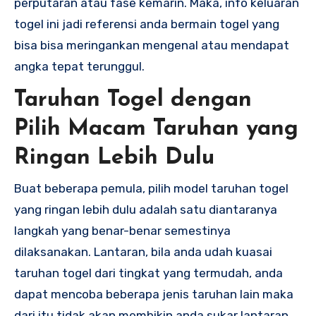
perputaran atau fase kemarin. Maka, info keluaran
togel ini jadi referensi anda bermain togel yang
bisa bisa meringankan mengenal atau mendapat
angka tepat terunggul.
Taruhan Togel dengan
Pilih Macam Taruhan yang
Ringan Lebih Dulu
Buat beberapa pemula, pilih model taruhan togel
yang ringan lebih dulu adalah satu diantaranya
langkah yang benar-benar semestinya
dilaksanakan. Lantaran, bila anda udah kuasai
taruhan togel dari tingkat yang termudah, anda
dapat mencoba beberapa jenis taruhan lain maka
dari itu tidak akan membikin anda sukar lantaran