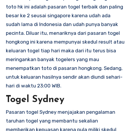
toto hk ini adalah pasaran togel terbaik dan paling
besar ke 2 seusai singapore karena udah ada
sudah lama di Indonesia dan udah punya banyak
pecinta. Diluar itu, menariknya dari pasaran togel
hongkong ini karena mempunyai skedul result atau
keluaran togel tiap hari maka dari itu terus bisa
meringankan banyak togelers yang mau
menempatkan toto di pasaran hongkong. Sedang,
untuk keluaran hasilnya sendir akan diundi sehari-
hari di waktu 23:00 WIB.
Togel Sydney
Pasaran togel Sydney menjajakan pengalaman
taruhan togel yang membantu sekalian
memberikan kepuasan karena pula miliki skedul