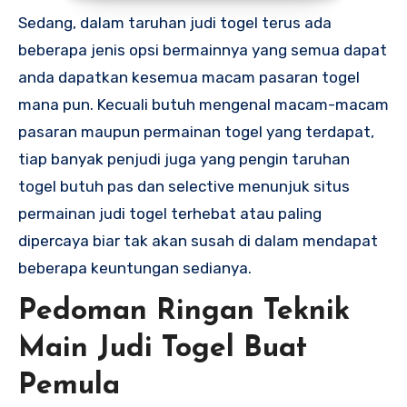
Sedang, dalam taruhan judi togel terus ada
beberapa jenis opsi bermainnya yang semua dapat
anda dapatkan kesemua macam pasaran togel
mana pun. Kecuali butuh mengenal macam-macam
pasaran maupun permainan togel yang terdapat,
tiap banyak penjudi juga yang pengin taruhan
togel butuh pas dan selective menunjuk situs
permainan judi togel terhebat atau paling
dipercaya biar tak akan susah di dalam mendapat
beberapa keuntungan sedianya.
Pedoman Ringan Teknik
Main Judi Togel Buat
Pemula