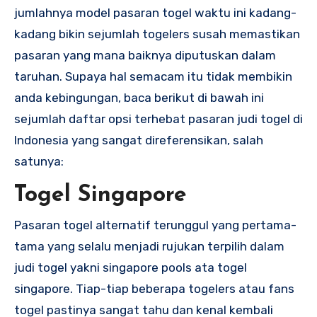
jumlahnya model pasaran togel waktu ini kadang-
kadang bikin sejumlah togelers susah memastikan
pasaran yang mana baiknya diputuskan dalam
taruhan. Supaya hal semacam itu tidak membikin
anda kebingungan, baca berikut di bawah ini
sejumlah daftar opsi terhebat pasaran judi togel di
Indonesia yang sangat direferensikan, salah
satunya:
Togel Singapore
Pasaran togel alternatif terunggul yang pertama-
tama yang selalu menjadi rujukan terpilih dalam
judi togel yakni singapore pools ata togel
singapore. Tiap-tiap beberapa togelers atau fans
togel pastinya sangat tahu dan kenal kembali