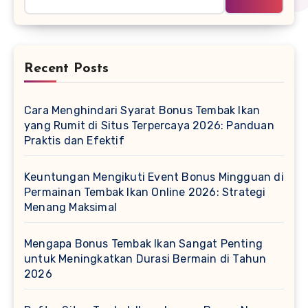
Recent Posts
Cara Menghindari Syarat Bonus Tembak Ikan
yang Rumit di Situs Terpercaya 2026: Panduan
Praktis dan Efektif
Keuntungan Mengikuti Event Bonus Mingguan di
Permainan Tembak Ikan Online 2026: Strategi
Menang Maksimal
Mengapa Bonus Tembak Ikan Sangat Penting
untuk Meningkatkan Durasi Bermain di Tahun
2026