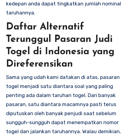
kedepan anda dapat tingkatkan jumlah nominal
taruhannya.
Daftar Alternatif
Terunggul Pasaran Judi
Togel di Indonesia yang
Direferensikan
Sama yang udah kami datakan di atas, pasaran
togel menjadi satu diantara soal yang paling
penting ada dalam taruhan togel. Dari banyak
pasaran, satu diantara macamnya pasti terus
diputuskan oleh banyak penjudi saat sebelum
sungguh-sungguh dapat menempatkan nomor
togel dan jalankan taruhannya. Walau demikian,