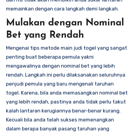
memainkan dengan cara langkah demi langkah.
Mulakan dengan Nominal
Bet yang Rendah
Mengenai tips metode main judi togel yang sangat
penting buat beberapa pemula yakni
mengawalinya dengan nominal bet yang lebih
rendah. Langkah ini perlu dilaksanakan seluruhnya
penjudi pemula yang baru mengenali taruhan
togel. Karena, bila anda memasangkan nominal bet
yang lebih rendah, pastinya anda tidak perlu takut
kalah lantaran kerugiannya benar-benar kurang.
Kecuali bila anda telah sukses memenangkan
dalam berapa banyak pasang taruhan yang