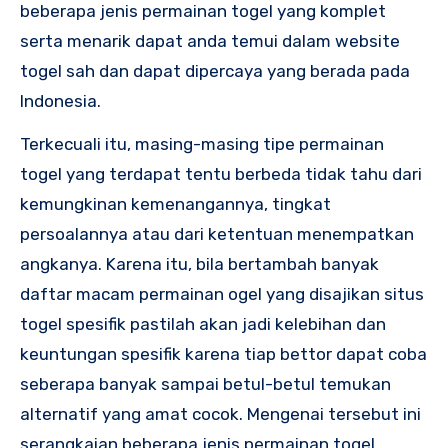
beberapa jenis permainan togel yang komplet
serta menarik dapat anda temui dalam website
togel sah dan dapat dipercaya yang berada pada
Indonesia.
Terkecuali itu, masing-masing tipe permainan
togel yang terdapat tentu berbeda tidak tahu dari
kemungkinan kemenangannya, tingkat
persoalannya atau dari ketentuan menempatkan
angkanya. Karena itu, bila bertambah banyak
daftar macam permainan ogel yang disajikan situs
togel spesifik pastilah akan jadi kelebihan dan
keuntungan spesifik karena tiap bettor dapat coba
seberapa banyak sampai betul-betul temukan
alternatif yang amat cocok. Mengenai tersebut ini
serangkaian beberapa jenis permainan togel