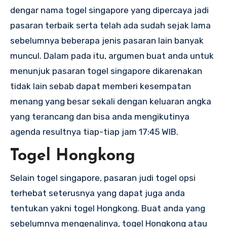
dengar nama togel singapore yang dipercaya jadi
pasaran terbaik serta telah ada sudah sejak lama
sebelumnya beberapa jenis pasaran lain banyak
muncul. Dalam pada itu, argumen buat anda untuk
menunjuk pasaran togel singapore dikarenakan
tidak lain sebab dapat memberi kesempatan
menang yang besar sekali dengan keluaran angka
yang terancang dan bisa anda mengikutinya
agenda resultnya tiap-tiap jam 17:45 WIB.
Togel Hongkong
Selain togel singapore, pasaran judi togel opsi
terhebat seterusnya yang dapat juga anda
tentukan yakni togel Hongkong. Buat anda yang
sebelumnya mengenalinya, togel Hongkong atau