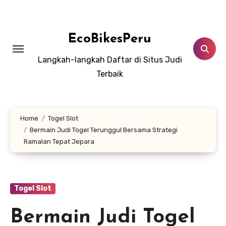
Skip
to
content
EcoBikesPeru
Langkah-langkah Daftar di Situs Judi
Terbaik
Home
Togel Slot
Bermain Judi Togel Terunggul Bersama Strategi
Ramalan Tepat Jepara
Togel Slot
Bermain Judi Togel