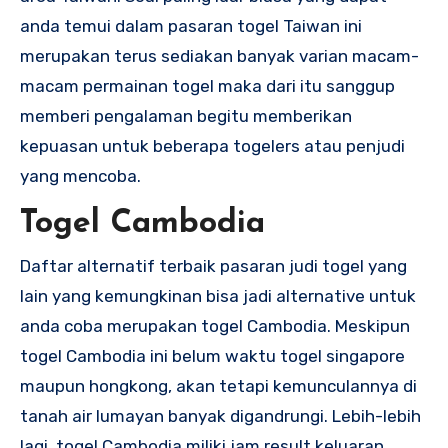
anda temui dalam pasaran togel Taiwan ini
merupakan terus sediakan banyak varian macam-
macam permainan togel maka dari itu sanggup
memberi pengalaman begitu memberikan
kepuasan untuk beberapa togelers atau penjudi
yang mencoba.
Togel Cambodia
Daftar alternatif terbaik pasaran judi togel yang
lain yang kemungkinan bisa jadi alternative untuk
anda coba merupakan togel Cambodia. Meskipun
togel Cambodia ini belum waktu togel singapore
maupun hongkong, akan tetapi kemunculannya di
tanah air lumayan banyak digandrungi. Lebih-lebih
lagi, togel Cambodia miliki jam result keluaran