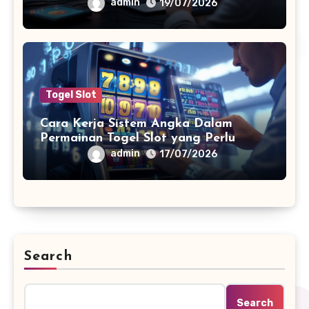
Digital: Analisis dan Insight
admin
19/07/2026
Togel Slot
Cara Kerja Sistem Angka Dalam
Permainan Togel Slot yang Perlu
Diketahui untuk Menang
admin
17/07/2026
Search
Search