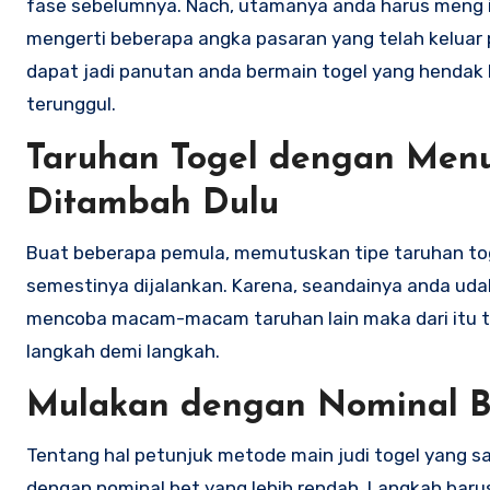
fase sebelumnya. Nach, utamanya anda harus meng ik
mengerti beberapa angka pasaran yang telah keluar p
dapat jadi panutan anda bermain togel yang hendak
terunggul.
Taruhan Togel dengan Menu
Ditambah Dulu
Buat beberapa pemula, memutuskan tipe taruhan toge
semestinya dijalankan. Karena, seandainya anda uda
mencoba macam-macam taruhan lain maka dari itu t
langkah demi langkah.
Mulakan dengan Nominal B
Tentang hal petunjuk metode main judi togel yang s
dengan nominal bet yang lebih rendah. Langkah baru