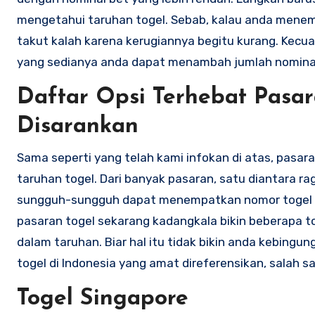
mengetahui taruhan togel. Sebab, kalau anda menemp
takut kalah karena kerugiannya begitu kurang. Kecu
yang sedianya anda dapat menambah jumlah nomina
Daftar Opsi Terhebat Pasar
Disarankan
Sama seperti yang telah kami infokan di atas, pasara
taruhan togel. Dari banyak pasaran, satu diantara 
sungguh-sungguh dapat menempatkan nomor togel d
pasaran togel sekarang kadangkala bikin beberapa 
dalam taruhan. Biar hal itu tidak bikin anda kebingun
togel di Indonesia yang amat direferensikan, salah s
Togel Singapore