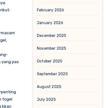
ya.
rikut:
February 2026
January 2026
bermacam
December 2025
gel,
November 2025
ang-
October 2025
n yang pas
September 2025
August 2025
erpenting
n togel
July 2025
stikan