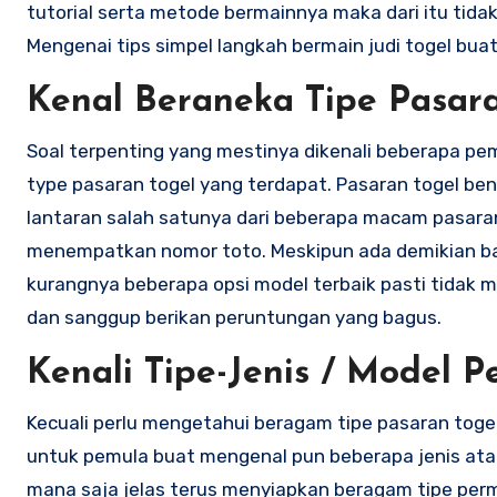
tutorial serta metode bermainnya maka dari itu tid
Mengenai tips simpel langkah bermain judi togel bua
Kenal Beraneka Tipe Pasar
Soal terpenting yang mestinya dikenali beberapa pe
type pasaran togel yang terdapat. Pasaran togel ben
lantaran salah satunya dari beberapa macam pasaran
menempatkan nomor toto. Meskipun ada demikian ban
kurangnya beberapa opsi model terbaik pasti tidak
dan sanggup berikan peruntungan yang bagus.
Kenali Tipe-Jenis / Model 
Kecuali perlu mengetahui beragam tipe pasaran togel,
untuk pemula buat mengenal pun beberapa jenis atau
mana saja jelas terus menyiapkan beragam tipe perm