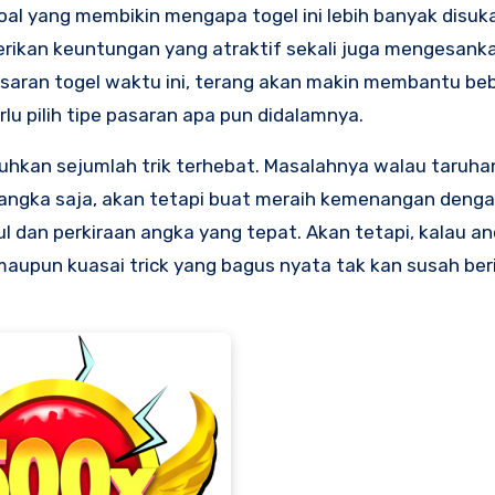
l yang membikin mengapa togel ini lebih banyak disuka
rikan keuntungan yang atraktif sekali juga mengesanka
aran togel waktu ini, terang akan makin membantu be
u pilih tipe pasaran apa pun didalamnya.
utuhkan sejumlah trik terhebat. Masalahnya walau taruha
ngka saja, akan tetapi buat meraih kemenangan deng
l dan perkiraan angka yang tepat. Akan tetapi, kalau an
maupun kuasai trick yang bagus nyata tak kan susah ber