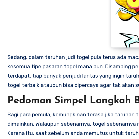
Sedang, dalam taruhan judi togel pula terus ada m
kesemua tipe pasaran togel mana pun. Disamping p
terdapat, tiap banyak penjudi lantas yang ingin taru
togel terbaik ataupun bisa dipercaya agar tak aka
Pedoman Simpel Langkah Be
Bagi para pemula, kemungkinan terasa jika taruhan 
dimainkan. Walaupun sebenarnya, togel sebenarnya mu
Karena itu, saat sebelum anda memutus untuk taruha