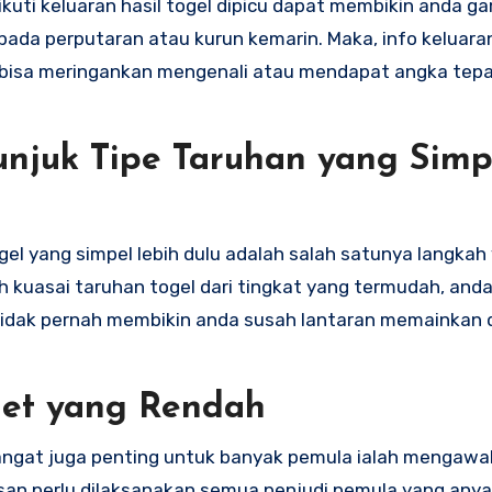
uti keluaran hasil togel dipicu dapat membikin anda 
ada perputaran atau kurun kemarin. Maka, info keluaran 
 bisa meringankan mengenali atau mendapat angka tep
njuk Tipe Taruhan yang Simp
l yang simpel lebih dulu adalah salah satunya langkah
h kuasai taruhan togel dari tingkat yang termudah, and
idak pernah membikin anda susah lantaran memainkan 
et yang Rendah
angat juga penting untuk banyak pemula ialah mengawa
san perlu dilaksanakan semua penjudi pemula yang anya