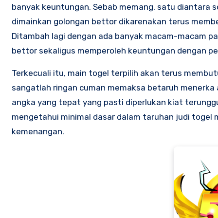
banyak keuntungan. Sebab memang, satu diantara soa
dimainkan golongan bettor dikarenakan terus membe
Ditambah lagi dengan ada banyak macam-macam pas
bettor sekaligus memperoleh keuntungan dengan perl
Terkecuali itu, main togel terpilih akan terus memb
sangatlah ringan cuman memaksa betaruh menerka a
angka yang tepat yang pasti diperlukan kiat terunggu
mengetahui minimal dasar dalam taruhan judi togel 
kemenangan.