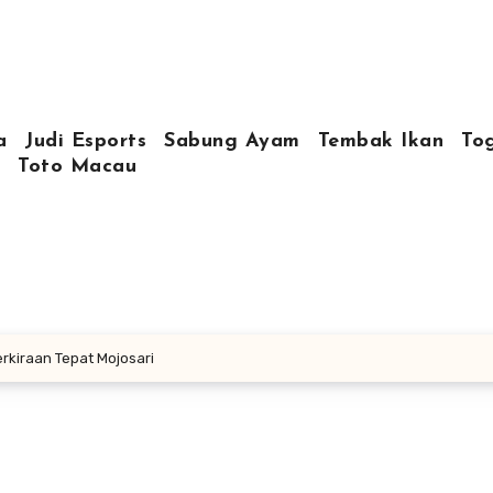
a
Judi Esports
Sabung Ayam
Tembak Ikan
Tog
Toto Macau
rkiraan Tepat Mojosari