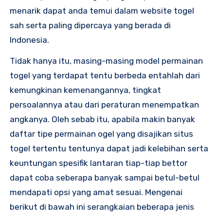
menarik dapat anda temui dalam website togel
sah serta paling dipercaya yang berada di
Indonesia.
Tidak hanya itu, masing-masing model permainan
togel yang terdapat tentu berbeda entahlah dari
kemungkinan kemenangannya, tingkat
persoalannya atau dari peraturan menempatkan
angkanya. Oleh sebab itu, apabila makin banyak
daftar tipe permainan ogel yang disajikan situs
togel tertentu tentunya dapat jadi kelebihan serta
keuntungan spesifik lantaran tiap-tiap bettor
dapat coba seberapa banyak sampai betul-betul
mendapati opsi yang amat sesuai. Mengenai
berikut di bawah ini serangkaian beberapa jenis