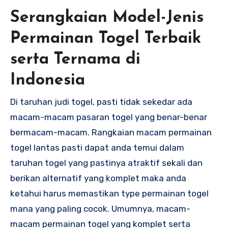
Serangkaian Model-Jenis
Permainan Togel Terbaik
serta Ternama di
Indonesia
Di taruhan judi togel, pasti tidak sekedar ada
macam-macam pasaran togel yang benar-benar
bermacam-macam. Rangkaian macam permainan
togel lantas pasti dapat anda temui dalam
taruhan togel yang pastinya atraktif sekali dan
berikan alternatif yang komplet maka anda
ketahui harus memastikan type permainan togel
mana yang paling cocok. Umumnya, macam-
macam permainan togel yang komplet serta