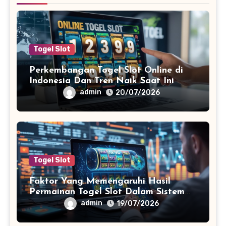
Togel Slot
Perkembangan Togel Slot Online di
Indonesia Dan Tren Naik Saat Ini
admin
20/07/2026
Togel Slot
Faktor Yang Memengaruhi Hasil
Permainan Togel Slot Dalam Sistem
Digital: Analisis dan Insight
admin
19/07/2026