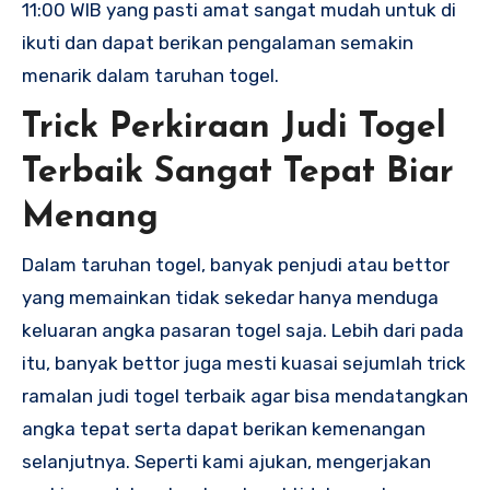
11:00 WIB yang pasti amat sangat mudah untuk di
ikuti dan dapat berikan pengalaman semakin
menarik dalam taruhan togel.
Trick Perkiraan Judi Togel
Terbaik Sangat Tepat Biar
Menang
Dalam taruhan togel, banyak penjudi atau bettor
yang memainkan tidak sekedar hanya menduga
keluaran angka pasaran togel saja. Lebih dari pada
itu, banyak bettor juga mesti kuasai sejumlah trick
ramalan judi togel terbaik agar bisa mendatangkan
angka tepat serta dapat berikan kemenangan
selanjutnya. Seperti kami ajukan, mengerjakan