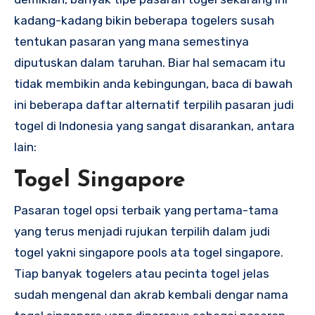
kadang-kadang bikin beberapa togelers susah
tentukan pasaran yang mana semestinya
diputuskan dalam taruhan. Biar hal semacam itu
tidak membikin anda kebingungan, baca di bawah
ini beberapa daftar alternatif terpilih pasaran judi
togel di Indonesia yang sangat disarankan, antara
lain:
Togel Singapore
Pasaran togel opsi terbaik yang pertama-tama
yang terus menjadi rujukan terpilih dalam judi
togel yakni singapore pools ata togel singapore.
Tiap banyak togelers atau pecinta togel jelas
sudah mengenal dan akrab kembali dengar nama