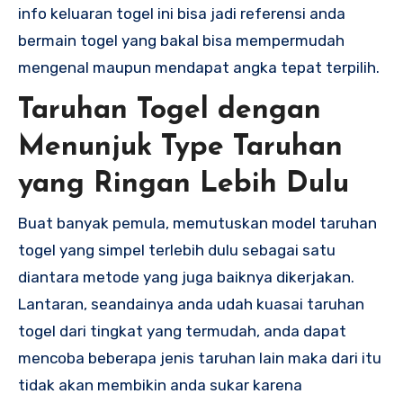
info keluaran togel ini bisa jadi referensi anda
bermain togel yang bakal bisa mempermudah
mengenal maupun mendapat angka tepat terpilih.
Taruhan Togel dengan
Menunjuk Type Taruhan
yang Ringan Lebih Dulu
Buat banyak pemula, memutuskan model taruhan
togel yang simpel terlebih dulu sebagai satu
diantara metode yang juga baiknya dikerjakan.
Lantaran, seandainya anda udah kuasai taruhan
togel dari tingkat yang termudah, anda dapat
mencoba beberapa jenis taruhan lain maka dari itu
tidak akan membikin anda sukar karena