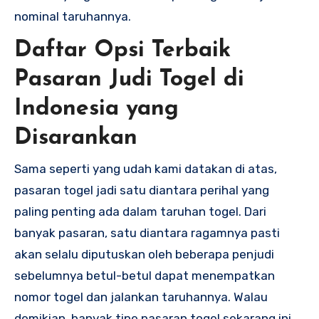
nominal taruhannya.
Daftar Opsi Terbaik
Pasaran Judi Togel di
Indonesia yang
Disarankan
Sama seperti yang udah kami datakan di atas,
pasaran togel jadi satu diantara perihal yang
paling penting ada dalam taruhan togel. Dari
banyak pasaran, satu diantara ragamnya pasti
akan selalu diputuskan oleh beberapa penjudi
sebelumnya betul-betul dapat menempatkan
nomor togel dan jalankan taruhannya. Walau
demikian, banyak tipe pasaran togel sekarang ini