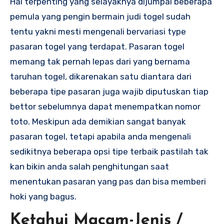
Hal terpenting yang selayaknya dijumpai beberapa
pemula yang pengin bermain judi togel sudah
tentu yakni mesti mengenali bervariasi type
pasaran togel yang terdapat. Pasaran togel
memang tak pernah lepas dari yang bernama
taruhan togel, dikarenakan satu diantara dari
beberapa tipe pasaran juga wajib diputuskan tiap
bettor sebelumnya dapat menempatkan nomor
toto. Meskipun ada demikian sangat banyak
pasaran togel, tetapi apabila anda mengenali
sedikitnya beberapa opsi tipe terbaik pastilah tak
kan bikin anda salah penghitungan saat
menentukan pasaran yang pas dan bisa memberi
hoki yang bagus.
Ketahui Macam-Jenis /