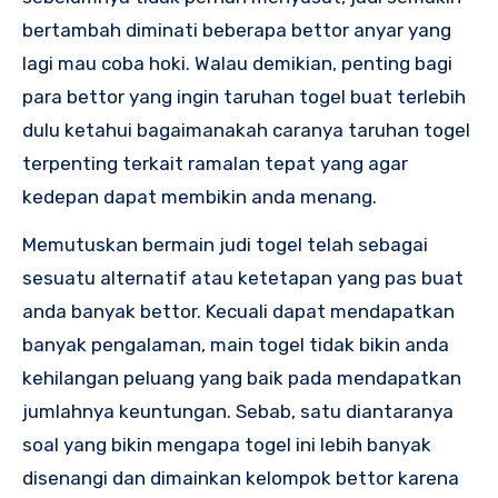
bertambah diminati beberapa bettor anyar yang
lagi mau coba hoki. Walau demikian, penting bagi
para bettor yang ingin taruhan togel buat terlebih
dulu ketahui bagaimanakah caranya taruhan togel
terpenting terkait ramalan tepat yang agar
kedepan dapat membikin anda menang.
Memutuskan bermain judi togel telah sebagai
sesuatu alternatif atau ketetapan yang pas buat
anda banyak bettor. Kecuali dapat mendapatkan
banyak pengalaman, main togel tidak bikin anda
kehilangan peluang yang baik pada mendapatkan
jumlahnya keuntungan. Sebab, satu diantaranya
soal yang bikin mengapa togel ini lebih banyak
disenangi dan dimainkan kelompok bettor karena