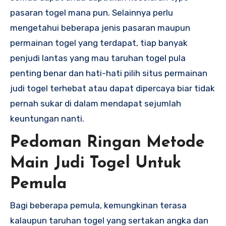
pasaran togel mana pun. Selainnya perlu
mengetahui beberapa jenis pasaran maupun
permainan togel yang terdapat, tiap banyak
penjudi lantas yang mau taruhan togel pula
penting benar dan hati-hati pilih situs permainan
judi togel terhebat atau dapat dipercaya biar tidak
pernah sukar di dalam mendapat sejumlah
keuntungan nanti.
Pedoman Ringan Metode
Main Judi Togel Untuk
Pemula
Bagi beberapa pemula, kemungkinan terasa
kalaupun taruhan togel yang sertakan angka dan