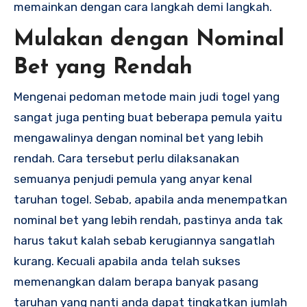
memainkan dengan cara langkah demi langkah.
Mulakan dengan Nominal
Bet yang Rendah
Mengenai pedoman metode main judi togel yang
sangat juga penting buat beberapa pemula yaitu
mengawalinya dengan nominal bet yang lebih
rendah. Cara tersebut perlu dilaksanakan
semuanya penjudi pemula yang anyar kenal
taruhan togel. Sebab, apabila anda menempatkan
nominal bet yang lebih rendah, pastinya anda tak
harus takut kalah sebab kerugiannya sangatlah
kurang. Kecuali apabila anda telah sukses
memenangkan dalam berapa banyak pasang
taruhan yang nanti anda dapat tingkatkan jumlah