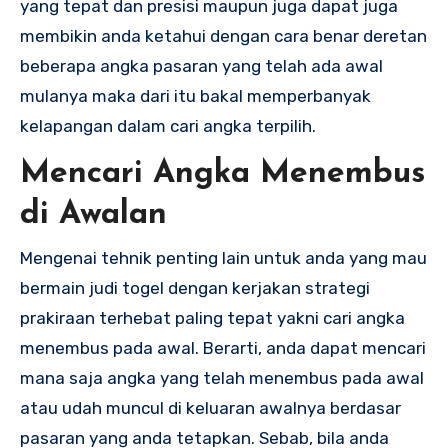
yang tepat dan presisi maupun juga dapat juga
membikin anda ketahui dengan cara benar deretan
beberapa angka pasaran yang telah ada awal
mulanya maka dari itu bakal memperbanyak
kelapangan dalam cari angka terpilih.
Mencari Angka Menembus
di Awalan
Mengenai tehnik penting lain untuk anda yang mau
bermain judi togel dengan kerjakan strategi
prakiraan terhebat paling tepat yakni cari angka
menembus pada awal. Berarti, anda dapat mencari
mana saja angka yang telah menembus pada awal
atau udah muncul di keluaran awalnya berdasar
pasaran yang anda tetapkan. Sebab, bila anda