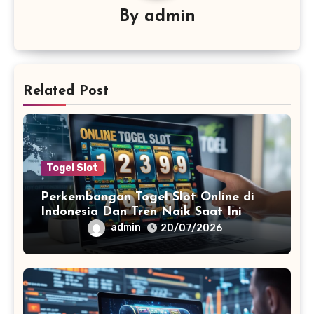
By
admin
Related Post
Togel Slot
Perkembangan Togel Slot Online di
Indonesia Dan Tren Naik Saat Ini
admin
20/07/2026