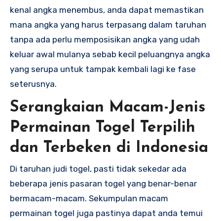
kenal angka menembus, anda dapat memastikan
mana angka yang harus terpasang dalam taruhan
tanpa ada perlu memposisikan angka yang udah
keluar awal mulanya sebab kecil peluangnya angka
yang serupa untuk tampak kembali lagi ke fase
seterusnya.
Serangkaian Macam-Jenis
Permainan Togel Terpilih
dan Terbeken di Indonesia
Di taruhan judi togel, pasti tidak sekedar ada
beberapa jenis pasaran togel yang benar-benar
bermacam-macam. Sekumpulan macam
permainan togel juga pastinya dapat anda temui