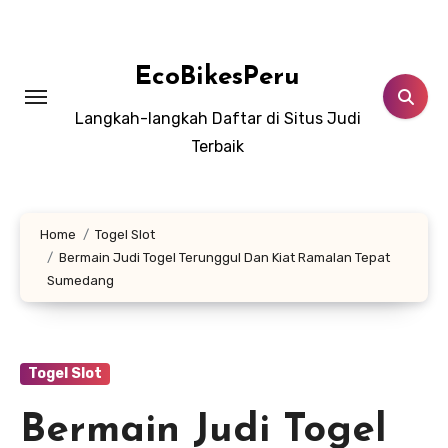
Skip
to
content
EcoBikesPeru
Langkah-langkah Daftar di Situs Judi
Terbaik
Home
Togel Slot
Bermain Judi Togel Terunggul Dan Kiat Ramalan Tepat
Sumedang
Togel Slot
Bermain Judi Togel