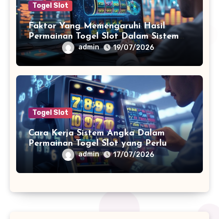
Togel Slot
Faktor Yang Memengaruhi Hasil
Permainan Togel Slot Dalam Sistem
Digital: Analisis dan Insight
admin
19/07/2026
Togel Slot
Cara Kerja Sistem Angka Dalam
Permainan Togel Slot yang Perlu
Diketahui untuk Menang
admin
17/07/2026