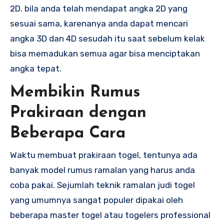
2D. bila anda telah mendapat angka 2D yang
sesuai sama, karenanya anda dapat mencari
angka 3D dan 4D sesudah itu saat sebelum kelak
bisa memadukan semua agar bisa menciptakan
angka tepat.
Membikin Rumus
Prakiraan dengan
Beberapa Cara
Waktu membuat prakiraan togel, tentunya ada
banyak model rumus ramalan yang harus anda
coba pakai. Sejumlah teknik ramalan judi togel
yang umumnya sangat populer dipakai oleh
beberapa master togel atau togelers professional