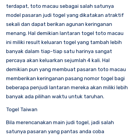
terdapat, toto macau sebagai salah satunya
model pasaran judi togel yang dikatakan atraktif
sekali dan dapat berikan agunan keringanan
menang. Hal demikian lantaran togel toto macau
ini miliki result keluaran togel yang tambah lebih
banyak dalam tiap-tiap satu harinya sangat
percaya akan keluarkan sejumlah 4 kali. Hal
demikian pun yang membuat pasaran toto macau
memberikan keringanan pasang nomor togel bagi
beberapa penjudi lantaran mereka akan miliki lebih
banyak ada pilihan waktu untuk taruhan.
Togel Taiwan
Bila merencanakan main judi togel, jadi salah
satunya pasaran yang pantas anda coba