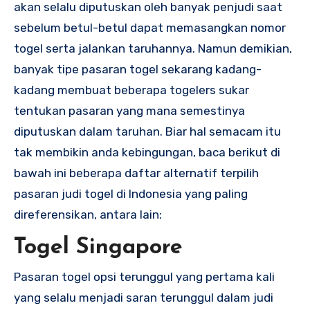
akan selalu diputuskan oleh banyak penjudi saat
sebelum betul-betul dapat memasangkan nomor
togel serta jalankan taruhannya. Namun demikian,
banyak tipe pasaran togel sekarang kadang-
kadang membuat beberapa togelers sukar
tentukan pasaran yang mana semestinya
diputuskan dalam taruhan. Biar hal semacam itu
tak membikin anda kebingungan, baca berikut di
bawah ini beberapa daftar alternatif terpilih
pasaran judi togel di Indonesia yang paling
direferensikan, antara lain:
Togel Singapore
Pasaran togel opsi terunggul yang pertama kali
yang selalu menjadi saran terunggul dalam judi