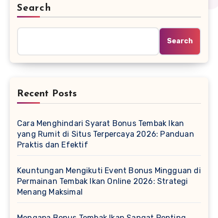
Search
Search
Recent Posts
Cara Menghindari Syarat Bonus Tembak Ikan
yang Rumit di Situs Terpercaya 2026: Panduan
Praktis dan Efektif
Keuntungan Mengikuti Event Bonus Mingguan di
Permainan Tembak Ikan Online 2026: Strategi
Menang Maksimal
Mengapa Bonus Tembak Ikan Sangat Penting