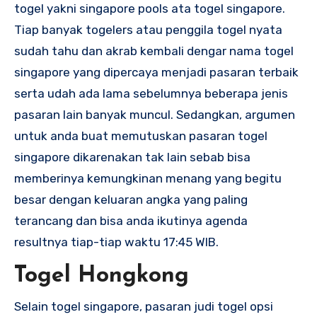
togel yakni singapore pools ata togel singapore.
Tiap banyak togelers atau penggila togel nyata
sudah tahu dan akrab kembali dengar nama togel
singapore yang dipercaya menjadi pasaran terbaik
serta udah ada lama sebelumnya beberapa jenis
pasaran lain banyak muncul. Sedangkan, argumen
untuk anda buat memutuskan pasaran togel
singapore dikarenakan tak lain sebab bisa
memberinya kemungkinan menang yang begitu
besar dengan keluaran angka yang paling
terancang dan bisa anda ikutinya agenda
resultnya tiap-tiap waktu 17:45 WIB.
Togel Hongkong
Selain togel singapore, pasaran judi togel opsi