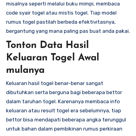
misalnya seperti melalui buku mimpi, membaca
code syair togel atau mistis togel. Tiap model
rumus togel pastilah berbeda efektivitasnya,
bergantung yang mana paling pas buat anda pakai.
Tonton Data Hasil
Keluaran Togel Awal
mulanya
Keluaran hasil togel benar-benar sangat
dibutuhkan serta berguna bagi beberapa bettor
dalam taruhan togel. Karenanya membaca info
keluaran atau result togel era sebelumnya, tiap
bettor bisa mendapati beberapa angka terunggul
untuk bahan dalam pembikinan rumus perkiraan