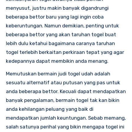
menyusut, justru makin banyak digandrungi
beberapa bettor baru yang lagi ingin coba
keberuntungan. Namun demikian, penting untuk
beberapa bettor yang akan taruhan togel buat
lebih dulu ketahui bagaimana caranya taruhan
togel terlebih berkaitan perkiraan tepat yang agar
kedepannya dapat membikin anda menang.
Memutuskan bermain judi togel udah adalah
sesuatu alternatif atau putusan yang pas untuk
anda beberapa bettor. Kecuali dapat mendapatkan
banyak pengalaman, bermain togel tak kan bikin
anda kehilangan peluang yang baik di
mendapatkan jumlah keuntungan. Sebab memang,
salah satunya perihal yang bikin mengapa togel ini