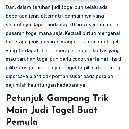
Dan, dalam taruhan judi togel pun selalu ada
beberapa jenis alternatif bermainnya yang
seluruhnya dapat anda dapatkan kesemua model
pasaran togel mana saja. Kecuali butuh mengenal
beberapa jenis pasaran maupun permainan togel
yang terdapat, tiap beberapa penjudi lantas yang
mau taruhan togel pun perlu cocok serta hati-hati
pilih situs permainan judi togel terpilih atau paling
dipercaya biar tidak pernah sukar pada peroleh
sejumlah keuntungan kedepannya.
Petunjuk Gampang Trik
Main Judi Togel Buat
Pemula