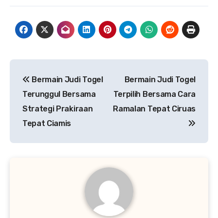
Post
Bermain Judi Togel
Bermain Judi Togel
navigation
Terunggul Bersama
Terpilih Bersama Cara
Strategi Prakiraan
Ramalan Tepat Ciruas
Tepat Ciamis