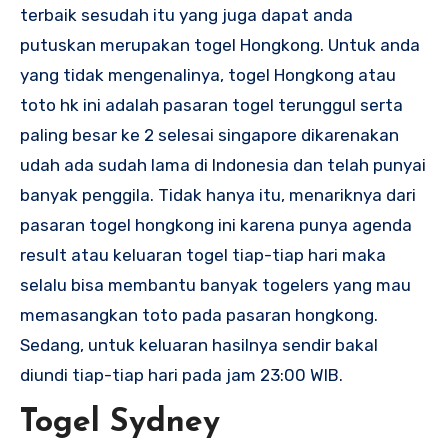
terbaik sesudah itu yang juga dapat anda
putuskan merupakan togel Hongkong. Untuk anda
yang tidak mengenalinya, togel Hongkong atau
toto hk ini adalah pasaran togel terunggul serta
paling besar ke 2 selesai singapore dikarenakan
udah ada sudah lama di Indonesia dan telah punyai
banyak penggila. Tidak hanya itu, menariknya dari
pasaran togel hongkong ini karena punya agenda
result atau keluaran togel tiap-tiap hari maka
selalu bisa membantu banyak togelers yang mau
memasangkan toto pada pasaran hongkong.
Sedang, untuk keluaran hasilnya sendir bakal
diundi tiap-tiap hari pada jam 23:00 WIB.
Togel Sydney