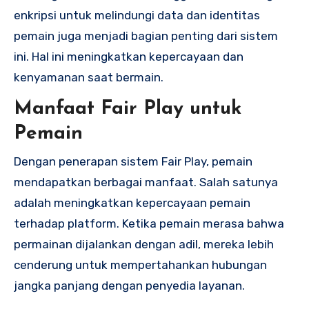
enkripsi untuk melindungi data dan identitas
pemain juga menjadi bagian penting dari sistem
ini. Hal ini meningkatkan kepercayaan dan
kenyamanan saat bermain.
Manfaat Fair Play untuk
Pemain
Dengan penerapan sistem Fair Play, pemain
mendapatkan berbagai manfaat. Salah satunya
adalah meningkatkan kepercayaan pemain
terhadap platform. Ketika pemain merasa bahwa
permainan dijalankan dengan adil, mereka lebih
cenderung untuk mempertahankan hubungan
jangka panjang dengan penyedia layanan.