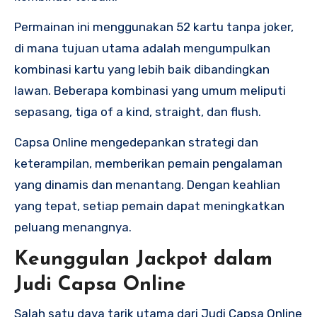
Permainan ini menggunakan 52 kartu tanpa joker,
di mana tujuan utama adalah mengumpulkan
kombinasi kartu yang lebih baik dibandingkan
lawan. Beberapa kombinasi yang umum meliputi
sepasang, tiga of a kind, straight, dan flush.
Capsa Online mengedepankan strategi dan
keterampilan, memberikan pemain pengalaman
yang dinamis dan menantang. Dengan keahlian
yang tepat, setiap pemain dapat meningkatkan
peluang menangnya.
Keunggulan Jackpot dalam
Judi Capsa Online
Salah satu daya tarik utama dari Judi Capsa Online