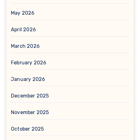
May 2026
April 2026
March 2026
February 2026
January 2026
December 2025
November 2025
October 2025