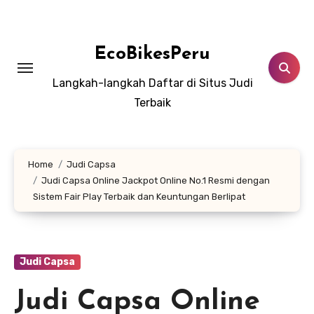
Skip
to
content
EcoBikesPeru
Langkah-langkah Daftar di Situs Judi
Terbaik
Home
Judi Capsa
Judi Capsa Online Jackpot Online No.1 Resmi dengan
Sistem Fair Play Terbaik dan Keuntungan Berlipat
Judi Capsa
Judi Capsa Online