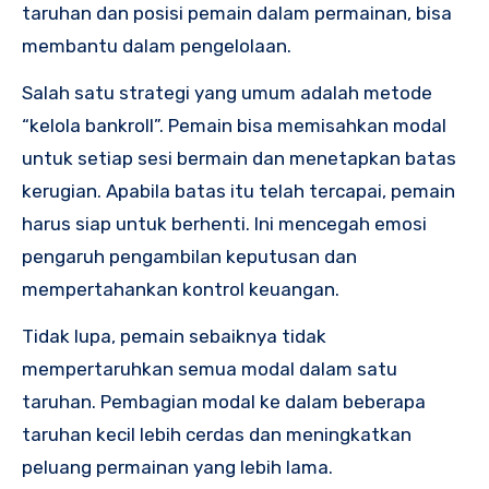
taruhan dan posisi pemain dalam permainan, bisa
membantu dalam pengelolaan.
Salah satu strategi yang umum adalah metode
“kelola bankroll”. Pemain bisa memisahkan modal
untuk setiap sesi bermain dan menetapkan batas
kerugian. Apabila batas itu telah tercapai, pemain
harus siap untuk berhenti. Ini mencegah emosi
pengaruh pengambilan keputusan dan
mempertahankan kontrol keuangan.
Tidak lupa, pemain sebaiknya tidak
mempertaruhkan semua modal dalam satu
taruhan. Pembagian modal ke dalam beberapa
taruhan kecil lebih cerdas dan meningkatkan
peluang permainan yang lebih lama.