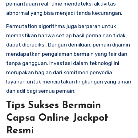
pemantauan real-time mendeteksi aktivitas
abnormal yang bisa menjadi tanda kecurangan.
Permutation algorithms juga berperan untuk
memastikan bahwa setiap hasil permainan tidak
dapat diprediksi. Dengan demikian, pemain dijamin
mendapatkan pengalaman bermain yang fair dan
tanpa gangguan. Investasi dalam teknologi ini
merupakan bagian dari komitmen penyedia
layanan untuk menciptakan lingkungan yang aman
dan adil bagi semua pemain.
Tips Sukses Bermain
Capsa Online Jackpot
Resmi