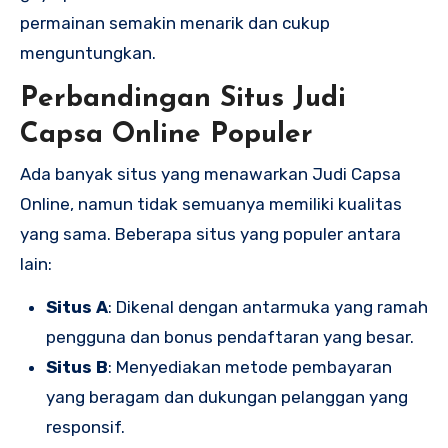
permainan semakin menarik dan cukup
menguntungkan.
Perbandingan Situs Judi
Capsa Online Populer
Ada banyak situs yang menawarkan Judi Capsa
Online, namun tidak semuanya memiliki kualitas
yang sama. Beberapa situs yang populer antara
lain:
Situs A
: Dikenal dengan antarmuka yang ramah
pengguna dan bonus pendaftaran yang besar.
Situs B
: Menyediakan metode pembayaran
yang beragam dan dukungan pelanggan yang
responsif.