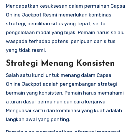
Mendapatkan kesuksesan dalam permainan Capsa
Online Jackpot Resmi memerlukan kombinasi
strategi, pemilihan situs yang tepat, serta
pengelolaan modal yang bijak. Pemain harus selalu
waspada terhadap potensi penipuan dan situs
yang tidak resmi.
Strategi Menang Konsisten
Salah satu kunci untuk menang dalam Capsa
Online Jackpot adalah pengembangan strategi
bermain yang konsisten. Pemain harus memahami
aturan dasar permainan dan cara kerjanya.
Menguasai kartu dan kombinasi yang kuat adalah
langkah awal yang penting.