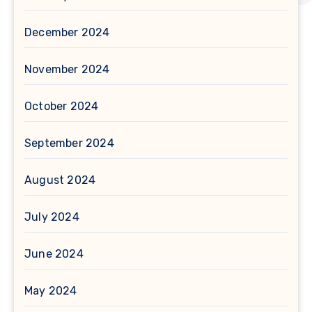
December 2024
November 2024
October 2024
September 2024
August 2024
July 2024
June 2024
May 2024