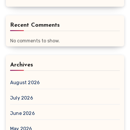
Recent Comments
No comments to show.
Archives
August 2026
July 2026
June 2026
May 2026