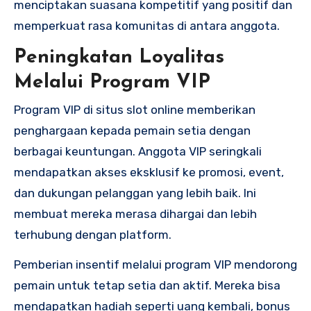
menciptakan suasana kompetitif yang positif dan
memperkuat rasa komunitas di antara anggota.
Peningkatan Loyalitas
Melalui Program VIP
Program VIP di situs slot online memberikan
penghargaan kepada pemain setia dengan
berbagai keuntungan. Anggota VIP seringkali
mendapatkan akses eksklusif ke promosi, event,
dan dukungan pelanggan yang lebih baik. Ini
membuat mereka merasa dihargai dan lebih
terhubung dengan platform.
Pemberian insentif melalui program VIP mendorong
pemain untuk tetap setia dan aktif. Mereka bisa
mendapatkan hadiah seperti uang kembali, bonus