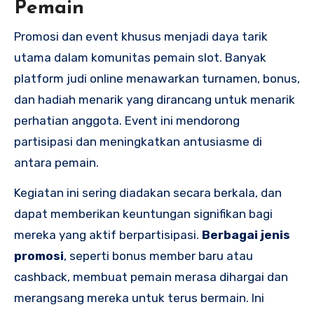
Pemain
Promosi dan event khusus menjadi daya tarik
utama dalam komunitas pemain slot. Banyak
platform judi online menawarkan turnamen, bonus,
dan hadiah menarik yang dirancang untuk menarik
perhatian anggota. Event ini mendorong
partisipasi dan meningkatkan antusiasme di
antara pemain.
Kegiatan ini sering diadakan secara berkala, dan
dapat memberikan keuntungan signifikan bagi
mereka yang aktif berpartisipasi.
Berbagai jenis
promosi
, seperti bonus member baru atau
cashback, membuat pemain merasa dihargai dan
merangsang mereka untuk terus bermain. Ini