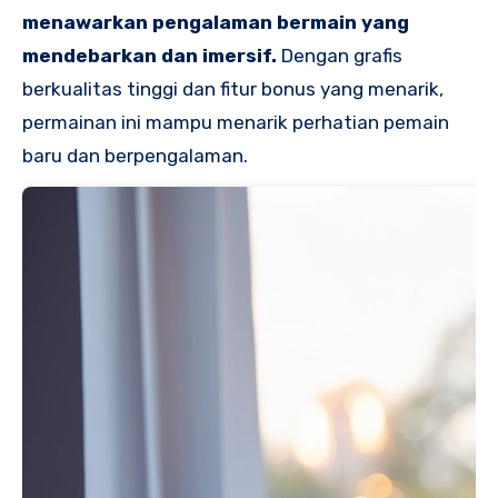
menawarkan pengalaman bermain yang
mendebarkan dan imersif.
Dengan grafis
berkualitas tinggi dan fitur bonus yang menarik,
permainan ini mampu menarik perhatian pemain
baru dan berpengalaman.