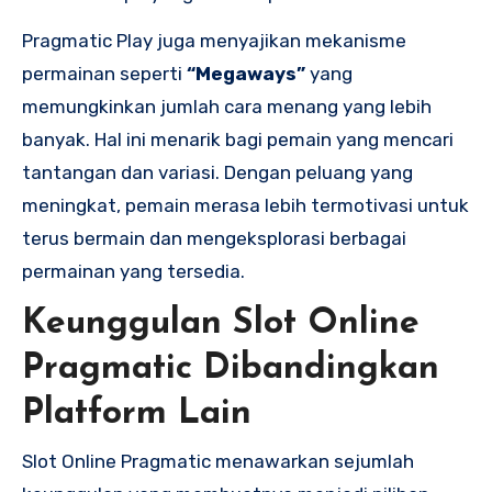
Pragmatic Play juga menyajikan mekanisme
permainan seperti
“Megaways”
yang
memungkinkan jumlah cara menang yang lebih
banyak. Hal ini menarik bagi pemain yang mencari
tantangan dan variasi. Dengan peluang yang
meningkat, pemain merasa lebih termotivasi untuk
terus bermain dan mengeksplorasi berbagai
permainan yang tersedia.
Keunggulan Slot Online
Pragmatic Dibandingkan
Platform Lain
Slot Online Pragmatic menawarkan sejumlah