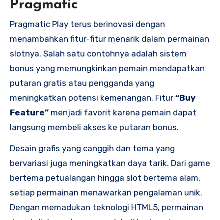
Pragmatic
Pragmatic Play terus berinovasi dengan
menambahkan fitur-fitur menarik dalam permainan
slotnya. Salah satu contohnya adalah sistem
bonus yang memungkinkan pemain mendapatkan
putaran gratis atau pengganda yang
meningkatkan potensi kemenangan. Fitur
“Buy
Feature”
menjadi favorit karena pemain dapat
langsung membeli akses ke putaran bonus.
Desain grafis yang canggih dan tema yang
bervariasi juga meningkatkan daya tarik. Dari game
bertema petualangan hingga slot bertema alam,
setiap permainan menawarkan pengalaman unik.
Dengan memadukan teknologi HTML5, permainan