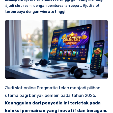
#judi slot resmi dengan pembayaran cepat
,
#judi slot
terpercaya dengan winrate tinggi
Judi slot online Pragmatic telah menjadi pilihan
utama bagi banyak pemain pada tahun 2026.
Keunggulan dari penyedia ini terletak pada
koleksi permainan yang inovatif dan beragam,