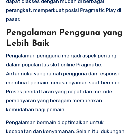
dapat diakses dengan mudah di berbagai
perangkat, memperkuat posisi Pragmatic Play di
pasar.
Pengalaman Pengguna yang
Lebih Baik
Pengalaman pengguna menjadi aspek penting
dalam popularitas slot online Pragmatic.
Antarmuka yang ramah pengguna dan responsif
membuat pemain merasa nyaman saat bermain.
Proses pendaftaran yang cepat dan metode
pembayaran yang beragam memberikan
kemudahan bagi pemain.
Pengalaman bermain dioptimalkan untuk
kecepatan dan kenyamanan. Selain itu, dukungan