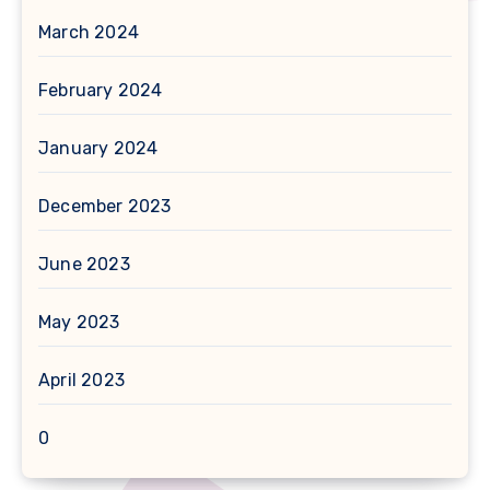
March 2024
February 2024
January 2024
December 2023
June 2023
May 2023
April 2023
0