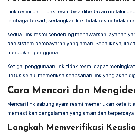
Link resmi dan tidak resmi bisa dibedakan melalui beb
lembaga terkait, sedangkan link tidak resmi tidak m
Kedua, link resmi cenderung menawarkan layanan yang
dan sistem pembayaran yang aman. Sebaliknya, link t
merugikan pengguna.
Ketiga, penggunaan link tidak resmi dapat meningka
untuk selalu memeriksa keabsahan link yang akan 
Cara Mencari dan Mengiden
Mencari link sabung ayam resmi memerlukan keteliti
memastikan pengalaman yang aman dan terpercaya b
Langkah Memverifikasi Keasli