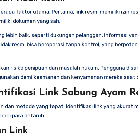
erapa faktor utama. Pertama, link resmi memiliki izin res
emiliki dokumen yang sah.
 lebih baik, seperti dukungan pelanggan, informasi yan
idak resmi bisa beroperasi tanpa kontrol, yang berpoten
tkan risiko penipuan dan masalah hukum. Pengguna disa
digunakan demi keamanan dan kenyamanan mereka saat 
tifikasi Link Sabung Ayam R
an dan metode yang tepat. Identifikasi link yang akura
agi para petaruh.
an Link