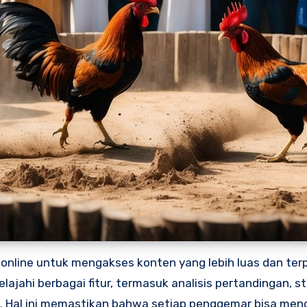
nline untuk mengakses konten yang lebih luas dan terp
jahi berbagai fitur, termasuk analisis pertandingan, st
. Hal ini memastikan bahwa setiap penggemar bisa meng