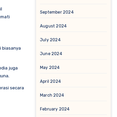
il
September 2024
kmati
August 2024
July 2024
i biasanya
June 2024
May 2024
edia juga
guna.
April 2024
erasi secara
March 2024
February 2024