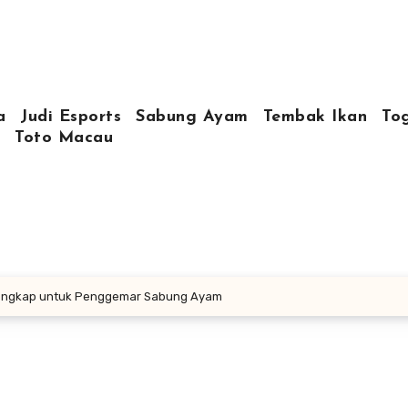
a
Judi Esports
Sabung Ayam
Tembak Ikan
Tog
Toto Macau
Lengkap untuk Penggemar Sabung Ayam