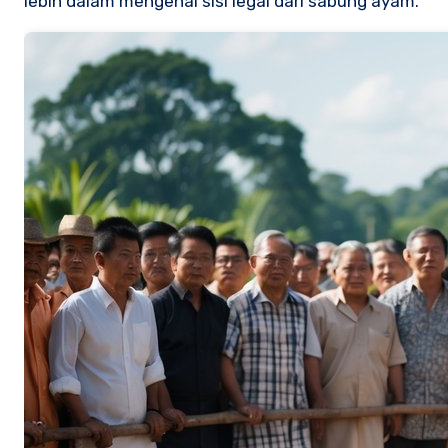
lebih dalam mengenai sisi legal dari sabung ayam.