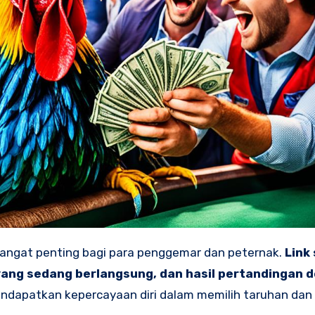
 sangat penting bagi para penggemar dan peternak.
Link
 yang sedang berlangsung, dan hasil pertandingan 
 mendapatkan kepercayaan diri dalam memilih taruhan d