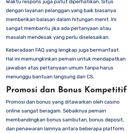
Waktu respons juga patut diperhatikan. Situs
dengan layanan pelanggan yang baik biasanya
memberikan balasan dalam hitungan menit. Ini
sangat membantu jika ada pertanyaan atau
masalah mendesak yang perlu diselesaikan.
Keberadaan FAQ yang lengkap juga bermanfaat.
Hal ini memungkinkan pemain untuk mendapatkan
jawaban atas pertanyaan umum tanpa harus
menunggu bantuan langsung dari CS.
Promosi dan Bonus Kompetitif
Promosi dan bonus yang ditawarkan oleh casino
online sangat beragam. Sebaiknya pemain
membandingkan bonus sambutan, bonus deposit,
dan penawaran lainnya antara beberapa platform.