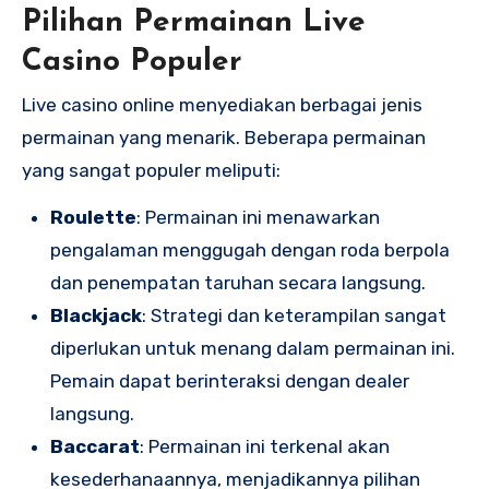
Pilihan Permainan Live
Casino Populer
Live casino online menyediakan berbagai jenis
permainan yang menarik. Beberapa permainan
yang sangat populer meliputi:
Roulette
: Permainan ini menawarkan
pengalaman menggugah dengan roda berpola
dan penempatan taruhan secara langsung.
Blackjack
: Strategi dan keterampilan sangat
diperlukan untuk menang dalam permainan ini.
Pemain dapat berinteraksi dengan dealer
langsung.
Baccarat
: Permainan ini terkenal akan
kesederhanaannya, menjadikannya pilihan