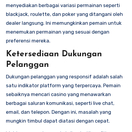
menyediakan berbagai variasi permainan seperti
blackjack, roulette, dan poker yang ditangani oleh
dealer langsung. Ini memungkinkan pemain untuk
menemukan permainan yang sesuai dengan
preferensi mereka.
Ketersediaan Dukungan
Pelanggan
Dukungan pelanggan yang responsif adalah salah
satu indikator platform yang terpercaya. Pemain
sebaiknya mencari casino yang menawarkan
berbagai saluran komunikasi, seperti live chat,
email, dan telepon. Dengan ini, masalah yang
mungkin timbul dapat diatasi dengan cepat.