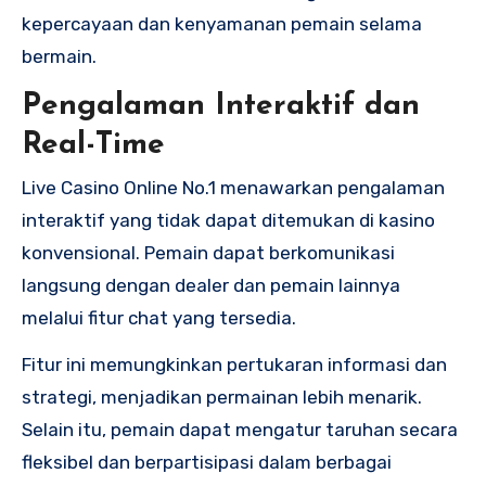
kepercayaan dan kenyamanan pemain selama
bermain.
Pengalaman Interaktif dan
Real-Time
Live Casino Online No.1 menawarkan pengalaman
interaktif yang tidak dapat ditemukan di kasino
konvensional. Pemain dapat berkomunikasi
langsung dengan dealer dan pemain lainnya
melalui fitur chat yang tersedia.
Fitur ini memungkinkan pertukaran informasi dan
strategi, menjadikan permainan lebih menarik.
Selain itu, pemain dapat mengatur taruhan secara
fleksibel dan berpartisipasi dalam berbagai