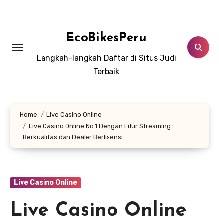
Skip
to
content
EcoBikesPeru
Langkah-langkah Daftar di Situs Judi
Terbaik
Home
Live Casino Online
Live Casino Online No.1 Dengan Fitur Streaming
Berkualitas dan Dealer Berlisensi
Live Casino Online
Live Casino Online