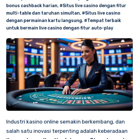
bonus cashback harian
,
#Situs live casino dengan fitur
multi-table dan taruhan simultan
,
#Situs live casino
dengan permainan kartu langsung
,
#Tempat terbaik
untuk bermain live casino dengan fitur auto-play
Industri kasino online semakin berkembang, dan
salah satu inovasi terpenting adalah keberadaan