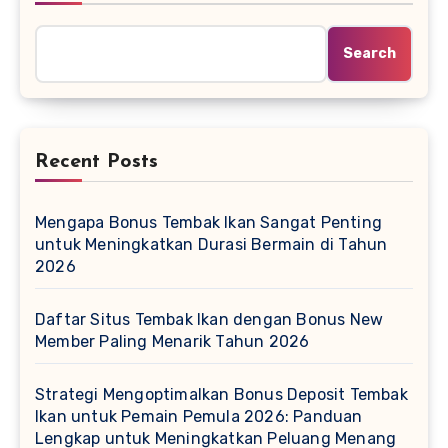
Search
Recent Posts
Mengapa Bonus Tembak Ikan Sangat Penting
untuk Meningkatkan Durasi Bermain di Tahun
2026
Daftar Situs Tembak Ikan dengan Bonus New
Member Paling Menarik Tahun 2026
Strategi Mengoptimalkan Bonus Deposit Tembak
Ikan untuk Pemain Pemula 2026: Panduan
Lengkap untuk Meningkatkan Peluang Menang