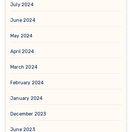
July 2024
June 2024
May 2024
April 2024
March 2024
February 2024
January 2024
December 2023
June 2023