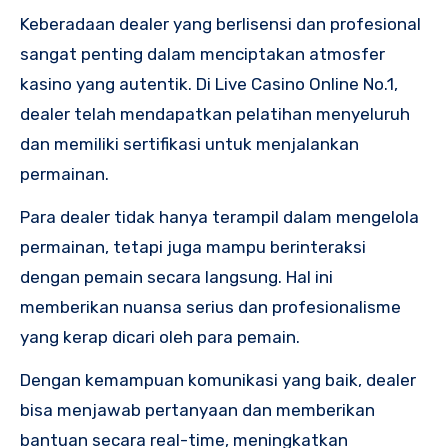
Keberadaan dealer yang berlisensi dan profesional
sangat penting dalam menciptakan atmosfer
kasino yang autentik. Di Live Casino Online No.1,
dealer telah mendapatkan pelatihan menyeluruh
dan memiliki sertifikasi untuk menjalankan
permainan.
Para dealer tidak hanya terampil dalam mengelola
permainan, tetapi juga mampu berinteraksi
dengan pemain secara langsung. Hal ini
memberikan nuansa serius dan profesionalisme
yang kerap dicari oleh para pemain.
Dengan kemampuan komunikasi yang baik, dealer
bisa menjawab pertanyaan dan memberikan
bantuan secara real-time, meningkatkan