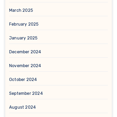
March 2025
February 2025
January 2025
December 2024
November 2024
October 2024
September 2024
August 2024