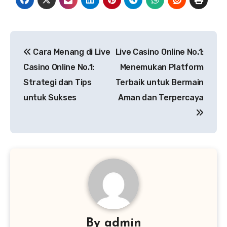
Post
Cara Menang di Live
Live Casino Online No.1:
navigation
Casino Online No.1:
Menemukan Platform
Strategi dan Tips
Terbaik untuk Bermain
untuk Sukses
Aman dan Terpercaya
By
admin