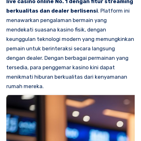
live casino online No. 1 dengan fitur streaming
berkualitas dan dealer berlisensi
. Platform ini
menawarkan pengalaman bermain yang
mendekati suasana kasino fisik, dengan
keunggulan teknologi modern yang memungkinkan
pemain untuk berinteraksi secara langsung
dengan dealer. Dengan berbagai permainan yang
tersedia, para penggemar kasino kini dapat
menikmati hiburan berkualitas dari kenyamanan
rumah mereka.