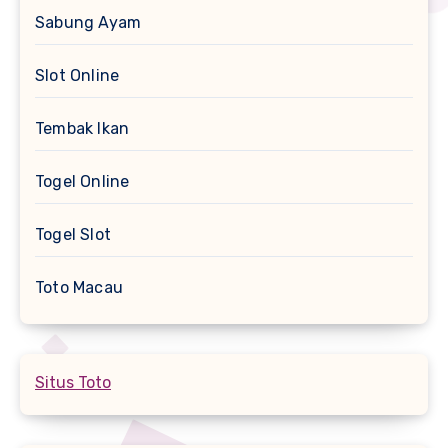
Sabung Ayam
Slot Online
Tembak Ikan
Togel Online
Togel Slot
Toto Macau
Situs Toto