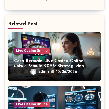
Related Post
Live Casino Online
Cara Bermain Live Casino Online
untuk Pemula 2026: Strategi dan
Panduan Praktis
admin
10/06/2026
Live Casino Online