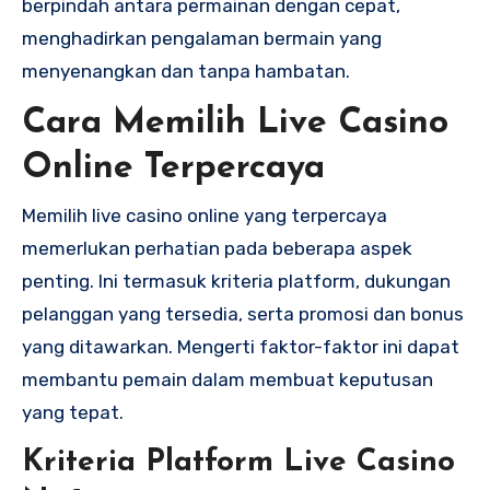
berpindah antara permainan dengan cepat,
menghadirkan pengalaman bermain yang
menyenangkan dan tanpa hambatan.
Cara Memilih Live Casino
Online Terpercaya
Memilih live casino online yang terpercaya
memerlukan perhatian pada beberapa aspek
penting. Ini termasuk kriteria platform, dukungan
pelanggan yang tersedia, serta promosi dan bonus
yang ditawarkan. Mengerti faktor-faktor ini dapat
membantu pemain dalam membuat keputusan
yang tepat.
Kriteria Platform Live Casino