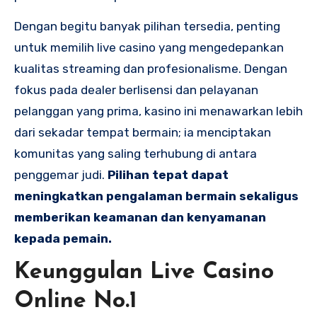
Dengan begitu banyak pilihan tersedia, penting
untuk memilih live casino yang mengedepankan
kualitas streaming dan profesionalisme. Dengan
fokus pada dealer berlisensi dan pelayanan
pelanggan yang prima, kasino ini menawarkan lebih
dari sekadar tempat bermain; ia menciptakan
komunitas yang saling terhubung di antara
penggemar judi.
Pilihan tepat dapat
meningkatkan pengalaman bermain sekaligus
memberikan keamanan dan kenyamanan
kepada pemain.
Keunggulan Live Casino
Online No.1