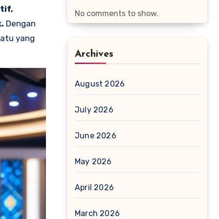
if,
No comments to show.
.
Dengan
uatu yang
Archives
August 2026
July 2026
June 2026
May 2026
April 2026
March 2026