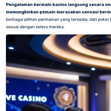
Pengalaman bermain kasino langsung secara onl
memungkinkan pemain merasakan sensasi bermain
berbagai pilihan permainan yang tersedia, dari pok
sesuai dengan selera mereka.