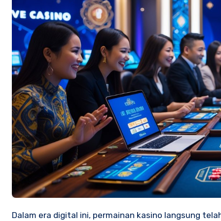
Dalam era digital ini, permainan kasino langsung tel