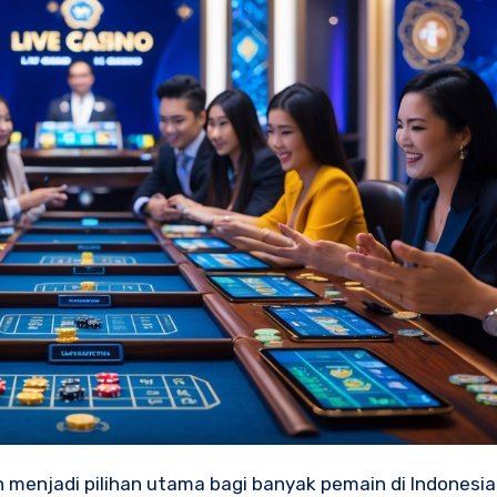
ah menjadi pilihan utama bagi banyak pemain di Indonesia