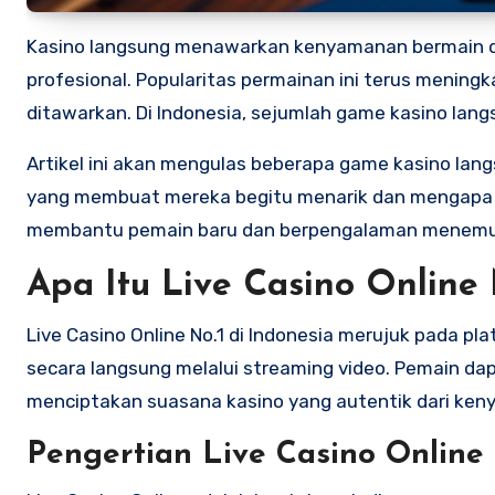
Kasino langsung menawarkan kenyamanan bermain dar
profesional. Popularitas permainan ini terus mening
ditawarkan. Di Indonesia, sejumlah game kasino lang
Artikel ini akan mengulas beberapa game kasino lan
yang membuat mereka begitu menarik dan mengapa pe
membantu pemain baru dan berpengalaman menemuk
Apa Itu Live Casino Online 
Live Casino Online No.1 di Indonesia merujuk pada 
secara langsung melalui streaming video. Pemain da
menciptakan suasana kasino yang autentik dari ke
Pengertian Live Casino Online