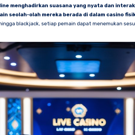
ine menghadirkan suasana yang nyata dan interakt
 seolah-olah mereka berada di dalam casino fisik
er hingga blackjack, setiap pemain dapat menemukan ses