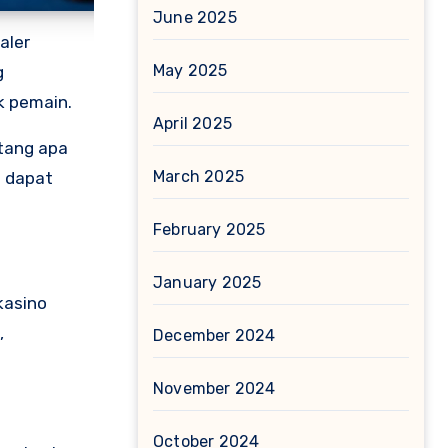
June 2025
aler
May 2025
g
k pemain.
April 2025
ntang apa
March 2025
i dapat
February 2025
January 2025
kasino
,
December 2024
November 2024
October 2024