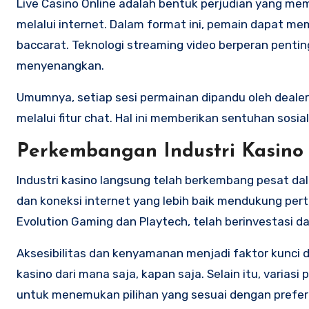
Live Casino Online adalah bentuk perjudian yang m
melalui internet. Dalam format ini, pemain dapat me
baccarat. Teknologi streaming video berperan penti
menyenangkan.
Umumnya, setiap sesi permainan dipandu oleh deale
melalui fitur chat. Hal ini memberikan sentuhan sosi
Perkembangan Industri Kasino
Industri kasino langsung telah berkembang pesat da
dan koneksi internet yang lebih baik mendukung per
Evolution Gaming dan Playtech, telah berinvestasi da
Aksesibilitas dan kenyamanan menjadi faktor kunci
kasino dari mana saja, kapan saja. Selain itu, vari
untuk menemukan pilihan yang sesuai dengan prefer