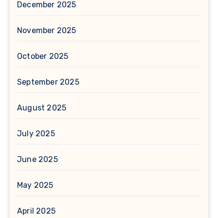
December 2025
November 2025
October 2025
September 2025
August 2025
July 2025
June 2025
May 2025
April 2025