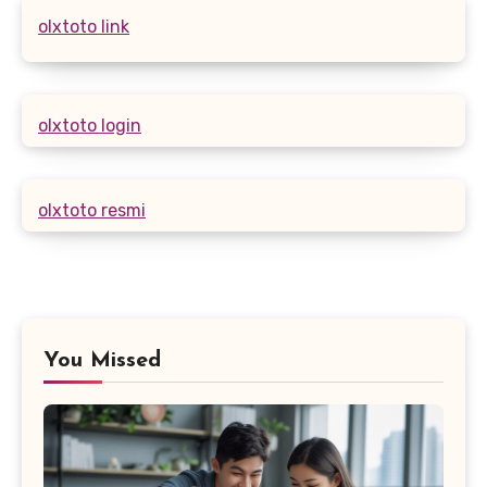
olxtoto link
olxtoto login
olxtoto resmi
You Missed