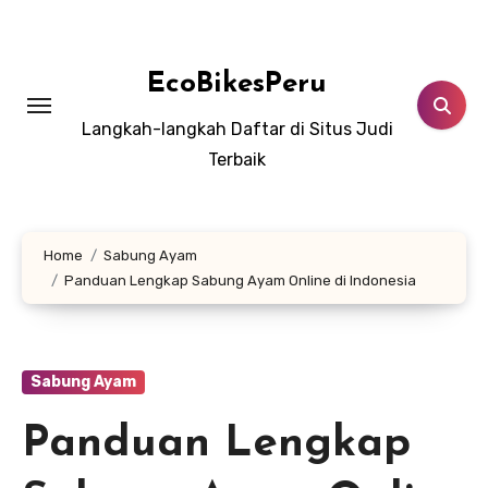
Skip
to
content
EcoBikesPeru
Langkah-langkah Daftar di Situs Judi
Terbaik
Home
Sabung Ayam
Panduan Lengkap Sabung Ayam Online di Indonesia
Sabung Ayam
Panduan Lengkap