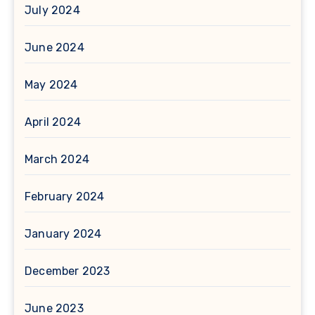
July 2024
June 2024
May 2024
April 2024
March 2024
February 2024
January 2024
December 2023
June 2023