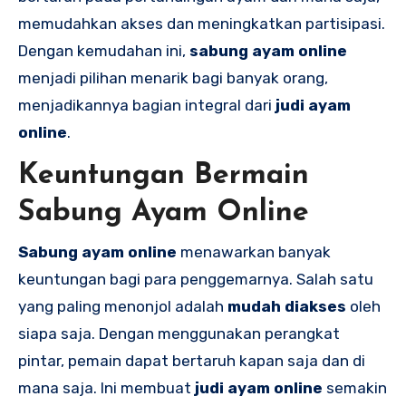
memudahkan akses dan meningkatkan partisipasi.
Dengan kemudahan ini,
sabung ayam online
menjadi pilihan menarik bagi banyak orang,
menjadikannya bagian integral dari
judi ayam
online
.
Keuntungan Bermain
Sabung Ayam Online
Sabung ayam online
menawarkan banyak
keuntungan bagi para penggemarnya. Salah satu
yang paling menonjol adalah
mudah diakses
oleh
siapa saja. Dengan menggunakan perangkat
pintar, pemain dapat bertaruh kapan saja dan di
mana saja. Ini membuat
judi ayam online
semakin