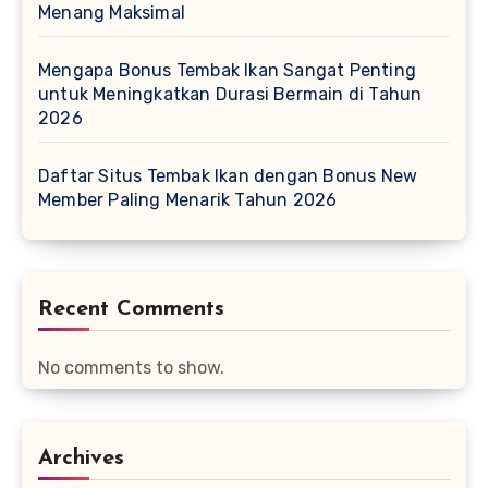
Menang Maksimal
Mengapa Bonus Tembak Ikan Sangat Penting
untuk Meningkatkan Durasi Bermain di Tahun
2026
Daftar Situs Tembak Ikan dengan Bonus New
Member Paling Menarik Tahun 2026
Recent Comments
No comments to show.
Archives