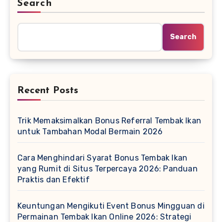
Search
Search
Recent Posts
Trik Memaksimalkan Bonus Referral Tembak Ikan
untuk Tambahan Modal Bermain 2026
Cara Menghindari Syarat Bonus Tembak Ikan
yang Rumit di Situs Terpercaya 2026: Panduan
Praktis dan Efektif
Keuntungan Mengikuti Event Bonus Mingguan di
Permainan Tembak Ikan Online 2026: Strategi