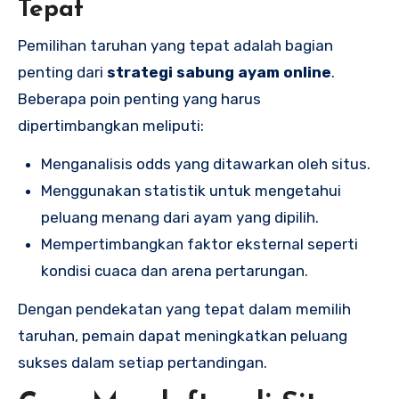
Tepat
Pemilihan taruhan yang tepat adalah bagian
penting dari
strategi sabung ayam online
.
Beberapa poin penting yang harus
dipertimbangkan meliputi:
Menganalisis odds yang ditawarkan oleh situs.
Menggunakan statistik untuk mengetahui
peluang menang dari ayam yang dipilih.
Mempertimbangkan faktor eksternal seperti
kondisi cuaca dan arena pertarungan.
Dengan pendekatan yang tepat dalam memilih
taruhan, pemain dapat meningkatkan peluang
sukses dalam setiap pertandingan.