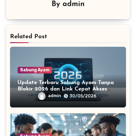
By
admin
Related Post
Sabung Ayam
Update Terbaru Sabung Ayam Tanpa
Blokir 2026 dan Link Cepat Akses
Terpercaya
admin
30/05/2026