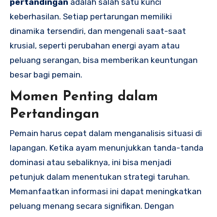
pertandingan
adalah salah satu kunci
keberhasilan. Setiap pertarungan memiliki
dinamika tersendiri, dan mengenali saat-saat
krusial, seperti perubahan energi ayam atau
peluang serangan, bisa memberikan keuntungan
besar bagi pemain.
Momen Penting dalam
Pertandingan
Pemain harus cepat dalam menganalisis situasi di
lapangan. Ketika ayam menunjukkan tanda-tanda
dominasi atau sebaliknya, ini bisa menjadi
petunjuk dalam menentukan strategi taruhan.
Memanfaatkan informasi ini dapat meningkatkan
peluang menang secara signifikan. Dengan