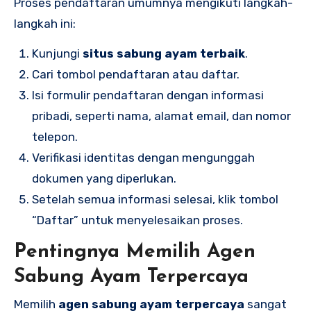
Proses pendaftaran umumnya mengikuti langkah-
langkah ini:
Kunjungi
situs sabung ayam terbaik
.
Cari tombol pendaftaran atau daftar.
Isi formulir pendaftaran dengan informasi
pribadi, seperti nama, alamat email, dan nomor
telepon.
Verifikasi identitas dengan mengunggah
dokumen yang diperlukan.
Setelah semua informasi selesai, klik tombol
“Daftar” untuk menyelesaikan proses.
Pentingnya Memilih Agen
Sabung Ayam Terpercaya
Memilih
agen sabung ayam terpercaya
sangat