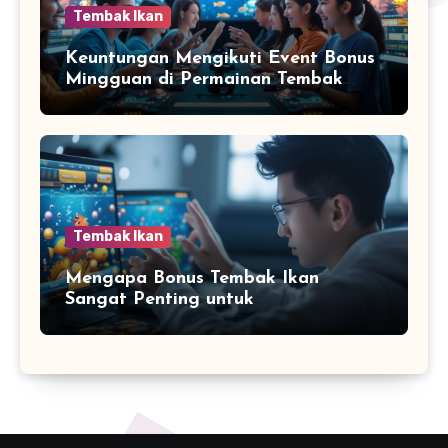
Tembak Ikan
Keuntungan Mengikuti Event Bonus
Mingguan di Permainan Tembak
Ikan Online 2026: Strategi Menang
Maksimal
Tembak Ikan
Mengapa Bonus Tembak Ikan
Sangat Penting untuk
Meningkatkan Durasi Bermain di
Tahun 2026