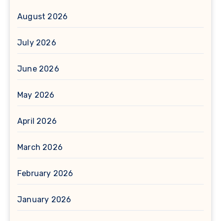
August 2026
July 2026
June 2026
May 2026
April 2026
March 2026
February 2026
January 2026