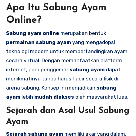
Apa Itu Sabung Ayam
Online?
Sabung ayam online
merupakan bentuk
permainan sabung ayam
yang mengadopsi
teknologi modern untuk mempertandingkan ayam
secara virtual. Dengan memanfaatkan platform
internet, para penggemar
sabung ayam
dapat
menikmatinya tanpa harus hadir secara fisik di
arena sabung. Konsep ini menjadikan
sabung
ayam
lebih
mudah diakses
oleh masyarakat luas.
Sejarah dan Asal Usul Sabung
Ayam
Sejarah sabung ayam
memiliki akar yang dalam,