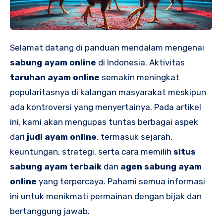
Selamat datang di panduan mendalam mengenai
sabung ayam online
di Indonesia. Aktivitas
taruhan ayam online
semakin meningkat
popularitasnya di kalangan masyarakat meskipun
ada kontroversi yang menyertainya. Pada artikel
ini, kami akan mengupas tuntas berbagai aspek
dari
judi ayam online
, termasuk sejarah,
keuntungan, strategi, serta cara memilih
situs
sabung ayam terbaik
dan
agen sabung ayam
online
yang terpercaya. Pahami semua informasi
ini untuk menikmati permainan dengan bijak dan
bertanggung jawab.