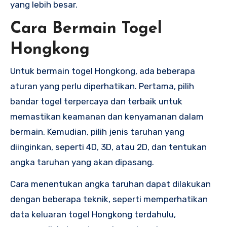
yang lebih besar.
Cara Bermain Togel
Hongkong
Untuk bermain togel Hongkong, ada beberapa
aturan yang perlu diperhatikan. Pertama, pilih
bandar togel terpercaya dan terbaik untuk
memastikan keamanan dan kenyamanan dalam
bermain. Kemudian, pilih jenis taruhan yang
diinginkan, seperti 4D, 3D, atau 2D, dan tentukan
angka taruhan yang akan dipasang.
Cara menentukan angka taruhan dapat dilakukan
dengan beberapa teknik, seperti memperhatikan
data keluaran togel Hongkong terdahulu,