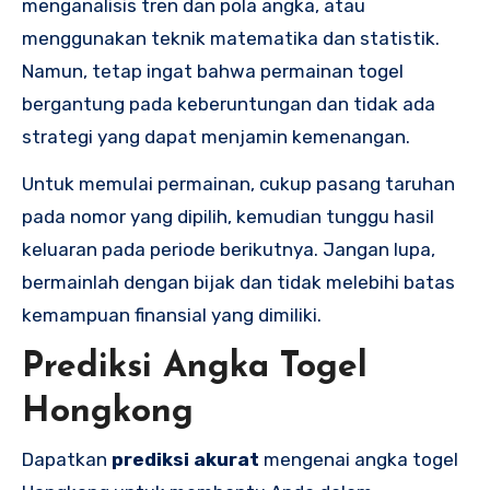
menganalisis tren dan pola angka, atau
menggunakan teknik matematika dan statistik.
Namun, tetap ingat bahwa permainan togel
bergantung pada keberuntungan dan tidak ada
strategi yang dapat menjamin kemenangan.
Untuk memulai permainan, cukup pasang taruhan
pada nomor yang dipilih, kemudian tunggu hasil
keluaran pada periode berikutnya. Jangan lupa,
bermainlah dengan bijak dan tidak melebihi batas
kemampuan finansial yang dimiliki.
Prediksi Angka Togel
Hongkong
Dapatkan
prediksi akurat
mengenai angka togel