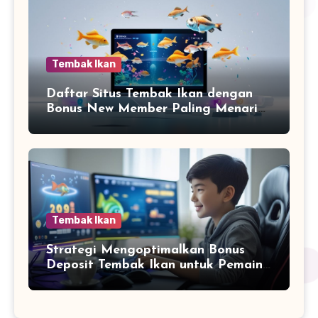
Tembak Ikan
Daftar Situs Tembak Ikan dengan
Bonus New Member Paling Menarik
Tahun 2026
Tembak Ikan
Strategi Mengoptimalkan Bonus
Deposit Tembak Ikan untuk Pemain
Pemula 2026: Panduan Lengkap
untuk Meningkatkan Peluang
Menang