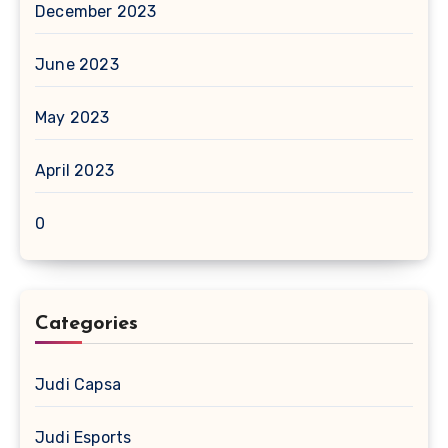
December 2023
June 2023
May 2023
April 2023
0
Categories
Judi Capsa
Judi Esports