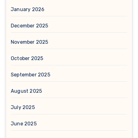
January 2026
December 2025
November 2025
October 2025
September 2025
August 2025
July 2025
June 2025