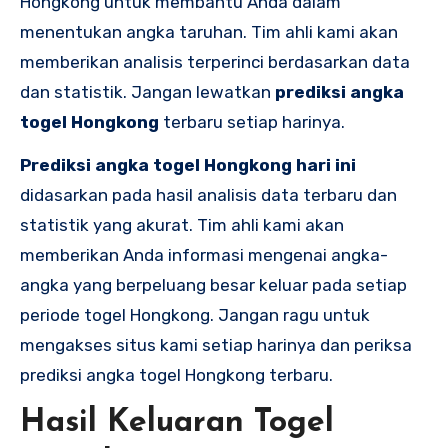
Hongkong untuk membantu Anda dalam
menentukan angka taruhan. Tim ahli kami akan
memberikan analisis terperinci berdasarkan data
dan statistik. Jangan lewatkan
prediksi angka
togel Hongkong
terbaru setiap harinya.
Prediksi angka togel Hongkong
hari ini
didasarkan pada hasil analisis data terbaru dan
statistik yang akurat. Tim ahli kami akan
memberikan Anda informasi mengenai angka-
angka yang berpeluang besar keluar pada setiap
periode togel Hongkong. Jangan ragu untuk
mengakses situs kami setiap harinya dan periksa
prediksi angka togel Hongkong terbaru.
Hasil Keluaran Togel