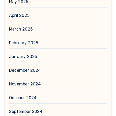
May 2025
April 2025
March 2025
February 2025
January 2025
December 2024
November 2024
October 2024
September 2024