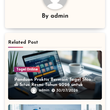
By
admin
Related Post
Togel Online
Panduan Praktis Bermain Togel Shio
di Situs Resmi Tahun 2026 untuk
Pemain Pemula dan Berpengalaman
admin
30/07/2026