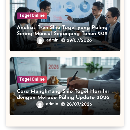
Togel Online
Analisis Tren Shio Togel yang Paling
Sering Muncul Sepanjang Tahun 2026:
Panduan Lengkap untuk Pemain
admin
29/07/2026
Togel
Togel Online
Cara Menghitung Shio Togel Hari Ini
dengan Metode Paling Update 2026
admin
28/07/2026