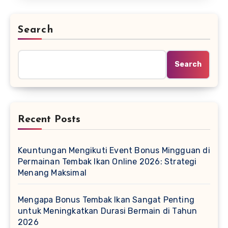
Search
Search
Recent Posts
Keuntungan Mengikuti Event Bonus Mingguan di
Permainan Tembak Ikan Online 2026: Strategi
Menang Maksimal
Mengapa Bonus Tembak Ikan Sangat Penting
untuk Meningkatkan Durasi Bermain di Tahun
2026