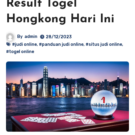
Result Togel
Hongkong Hari Ini
By
admin
28/12/2023
#judi online
,
#panduan judi online
,
#situs judi online
,
#togel online