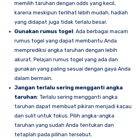
memilih taruhan dengan odds yang kecil,
karena meskipun terlihat lebih mudah, hadiah
yang didapat juga tidak terlalu besar.
Gunakan rumus togel
: Ada berbagai macam
rumus togel yang dapat membantu Anda
memprediksi angka taruhan dengan lebih
akurat. Pelajari rumus togel yang ada dan
gunakan yang paling sesuai dengan gaya Anda
dalam bermain.
Jangan terlalu sering mengganti angka
taruhan
: Terlalu sering mengganti angka
taruhan dapat membuat pikiran menjadi kacau
dan sulit untuk fokus. Pilih angka-angka
taruhan yang sudah Anda tentukan dan
tetaplah pada pilihan tersebut.