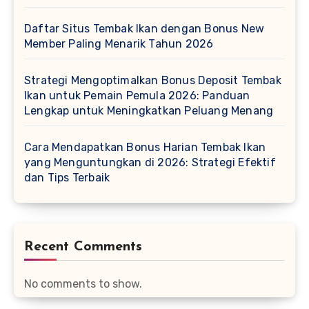
Daftar Situs Tembak Ikan dengan Bonus New
Member Paling Menarik Tahun 2026
Strategi Mengoptimalkan Bonus Deposit Tembak
Ikan untuk Pemain Pemula 2026: Panduan
Lengkap untuk Meningkatkan Peluang Menang
Cara Mendapatkan Bonus Harian Tembak Ikan
yang Menguntungkan di 2026: Strategi Efektif
dan Tips Terbaik
Recent Comments
No comments to show.