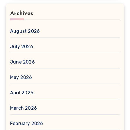
Archives
August 2026
July 2026
June 2026
May 2026
April 2026
March 2026
February 2026