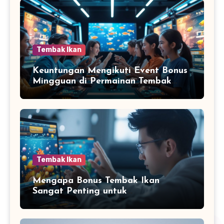
Tembak Ikan
Keuntungan Mengikuti Event Bonus
Mingguan di Permainan Tembak
Ikan Online 2026: Strategi Menang
Maksimal
Tembak Ikan
Mengapa Bonus Tembak Ikan
Sangat Penting untuk
Meningkatkan Durasi Bermain di
Tahun 2026