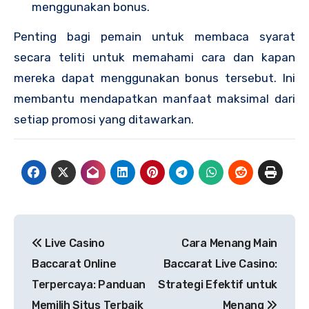
menggunakan bonus.
Penting bagi pemain untuk membaca syarat
secara teliti untuk memahami cara dan kapan
mereka dapat menggunakan bonus tersebut. Ini
membantu mendapatkan manfaat maksimal dari
setiap promosi yang ditawarkan.
Post
Live Casino
Cara Menang Main
navigation
Baccarat Online
Baccarat Live Casino:
Terpercaya: Panduan
Strategi Efektif untuk
Memilih Situs Terbaik
Menang