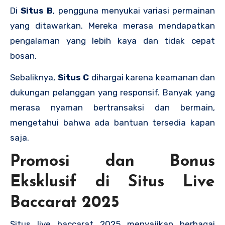
Di
Situs B
, pengguna menyukai variasi permainan
yang ditawarkan. Mereka merasa mendapatkan
pengalaman yang lebih kaya dan tidak cepat
bosan.
Sebaliknya,
Situs C
dihargai karena keamanan dan
dukungan pelanggan yang responsif. Banyak yang
merasa nyaman bertransaksi dan bermain,
mengetahui bahwa ada bantuan tersedia kapan
saja.
Promosi dan Bonus
Eksklusif di Situs Live
Baccarat 2025
Situs live baccarat 2025 menyajikan berbagai