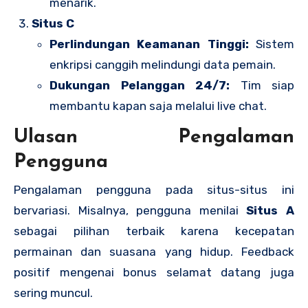
menarik.
Situs C
Perlindungan Keamanan Tinggi:
Sistem
enkripsi canggih melindungi data pemain.
Dukungan Pelanggan 24/7:
Tim siap
membantu kapan saja melalui live chat.
Ulasan Pengalaman
Pengguna
Pengalaman pengguna pada situs-situs ini
bervariasi. Misalnya, pengguna menilai
Situs A
sebagai pilihan terbaik karena kecepatan
permainan dan suasana yang hidup. Feedback
positif mengenai bonus selamat datang juga
sering muncul.