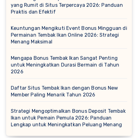
yang Rumit di Situs Terpercaya 2026: Panduan
Praktis dan Efektif
Keuntungan Mengikuti Event Bonus Mingguan di
Permainan Tembak Ikan Online 2026: Strategi
Menang Maksimal
Mengapa Bonus Tembak Ikan Sangat Penting
untuk Meningkatkan Durasi Bermain di Tahun
2026
Daftar Situs Tembak Ikan dengan Bonus New
Member Paling Menarik Tahun 2026
Strategi Mengoptimalkan Bonus Deposit Tembak
Ikan untuk Pemain Pemula 2026: Panduan
Lengkap untuk Meningkatkan Peluang Menang