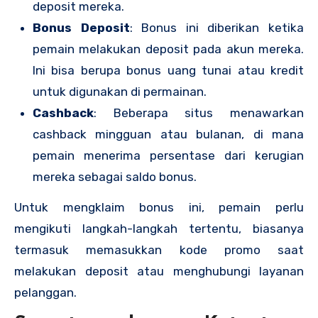
deposit mereka.
Bonus Deposit
: Bonus ini diberikan ketika
pemain melakukan deposit pada akun mereka.
Ini bisa berupa bonus uang tunai atau kredit
untuk digunakan di permainan.
Cashback
: Beberapa situs menawarkan
cashback mingguan atau bulanan, di mana
pemain menerima persentase dari kerugian
mereka sebagai saldo bonus.
Untuk mengklaim bonus ini, pemain perlu
mengikuti langkah-langkah tertentu, biasanya
termasuk memasukkan kode promo saat
melakukan deposit atau menghubungi layanan
pelanggan.