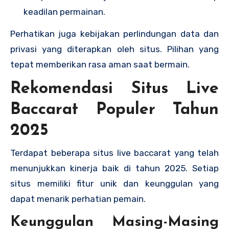
keadilan permainan.
Perhatikan juga kebijakan perlindungan data dan
privasi yang diterapkan oleh situs. Pilihan yang
tepat memberikan rasa aman saat bermain.
Rekomendasi Situs Live
Baccarat Populer Tahun
2025
Terdapat beberapa situs live baccarat yang telah
menunjukkan kinerja baik di tahun 2025. Setiap
situs memiliki fitur unik dan keunggulan yang
dapat menarik perhatian pemain.
Keunggulan Masing-Masing