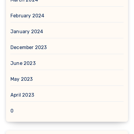
February 2024
January 2024
December 2023
June 2023
May 2023
April 2023
0