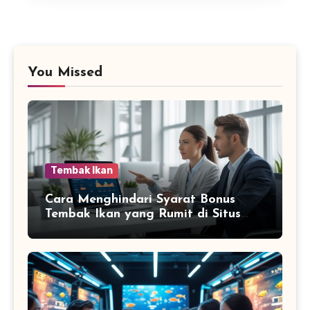
You Missed
Tembak Ikan
Cara Menghindari Syarat Bonus
Tembak Ikan yang Rumit di Situs
Terpercaya 2026: Panduan Praktis
dan Efektif