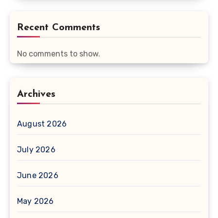
Recent Comments
No comments to show.
Archives
August 2026
July 2026
June 2026
May 2026