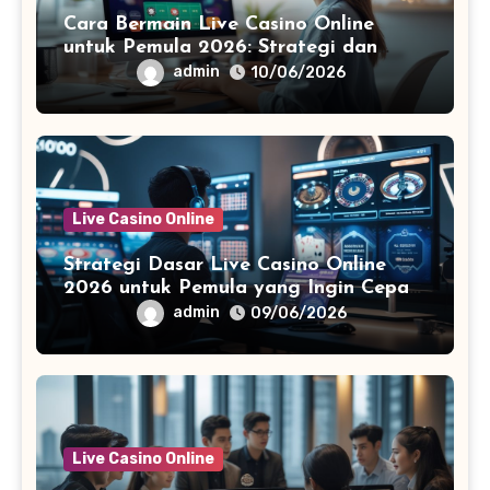
Cara Bermain Live Casino Online
untuk Pemula 2026: Strategi dan
Panduan Praktis
admin
10/06/2026
Live Casino Online
Strategi Dasar Live Casino Online
2026 untuk Pemula yang Ingin Cepat
Paham
admin
09/06/2026
Live Casino Online