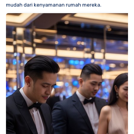
mudah dari kenyamanan rumah mereka.