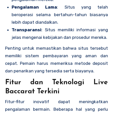
Pengalaman Lama
: Situs yang telah
beroperasi selama bertahun-tahun biasanya
lebih dapat diandalkan.
Transparansi
: Situs memiliki informasi yang
jelas mengenai kebijakan dan prosedur mereka.
Penting untuk memastikan bahwa situs tersebut
memiliki sistem pembayaran yang aman dan
cepat. Pemain harus memeriksa metode deposit
dan penarikan yang tersedia serta biayanya.
Fitur dan Teknologi Live
Baccarat Terkini
Fitur-fitur inovatif dapat meningkatkan
pengalaman bermain. Beberapa hal yang perlu