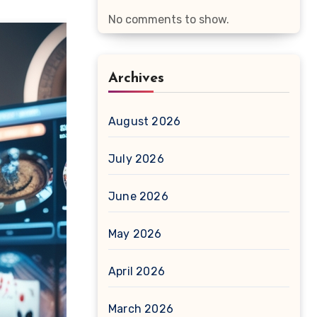
No comments to show.
Archives
August 2026
July 2026
June 2026
May 2026
April 2026
March 2026