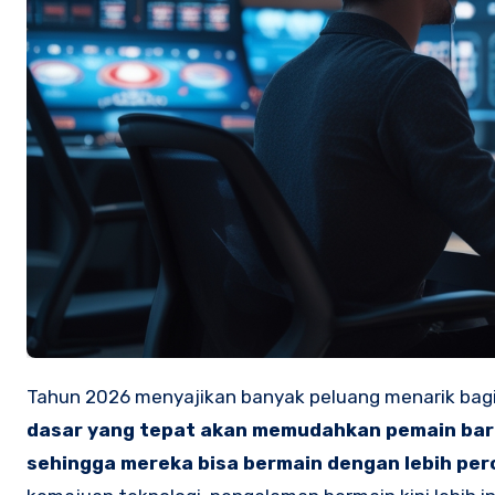
Tahun 2026 menyajikan banyak peluang menarik bagi 
dasar yang tepat akan memudahkan pemain baru
sehingga mereka bisa bermain dengan lebih perc