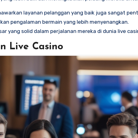
enawarkan layanan pelanggan yang baik juga sangat pent
ukan pengalaman bermain yang lebih menyenangkan.
r yang solid dalam perjalanan mereka di dunia live casi
 Live Casino