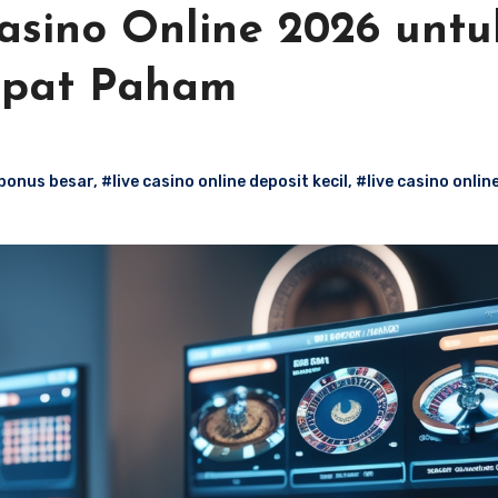
Casino Online 2026 untu
epat Paham
 bonus besar
,
#live casino online deposit kecil
,
#live casino onlin