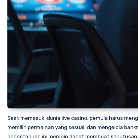
Saat memasuki dunia live casino, pemula harus men
memilih permainan yang sesuai, dan mengelola bankr
pengetahuan ini, pemain dapat membuat keputusan 