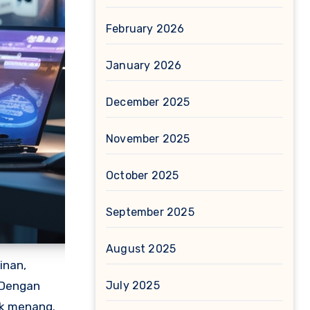
February 2026
January 2026
December 2025
November 2025
October 2025
September 2025
August 2025
inan,
 Dengan
July 2025
uk menang.