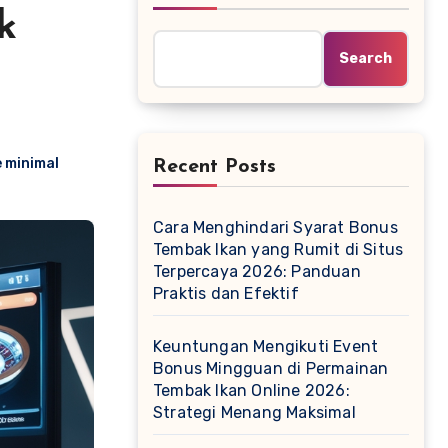
k
Search
e minimal
Recent Posts
Cara Menghindari Syarat Bonus
Tembak Ikan yang Rumit di Situs
Terpercaya 2026: Panduan
Praktis dan Efektif
Keuntungan Mengikuti Event
Bonus Mingguan di Permainan
Tembak Ikan Online 2026:
Strategi Menang Maksimal