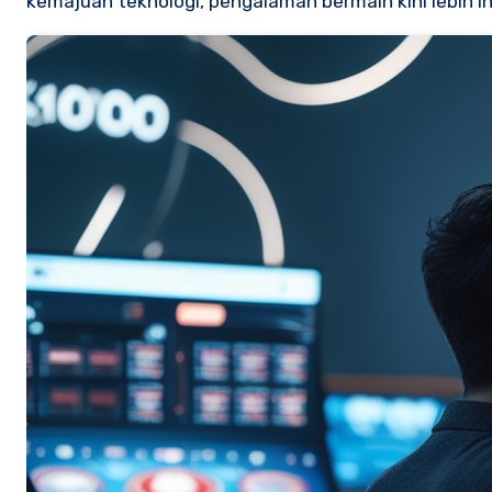
kemajuan teknologi, pengalaman bermain kini lebih i