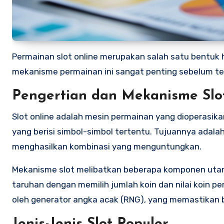
Permainan slot online merupakan salah satu bentuk 
mekanisme permainan ini sangat penting sebelum terj
Pengertian dan Mekanisme Slo
Slot online adalah mesin permainan yang dioperasikan
yang berisi simbol-simbol tertentu. Tujuannya adala
menghasilkan kombinasi yang menguntungkan.
Mekanisme slot melibatkan beberapa komponen utama
taruhan dengan memilih jumlah koin dan nilai koin per
oleh generator angka acak (RNG), yang memastikan b
Jenis-Jenis Slot Populer