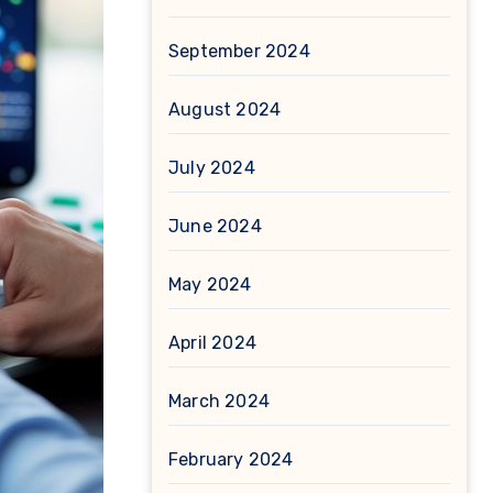
September 2024
August 2024
July 2024
June 2024
May 2024
April 2024
March 2024
February 2024