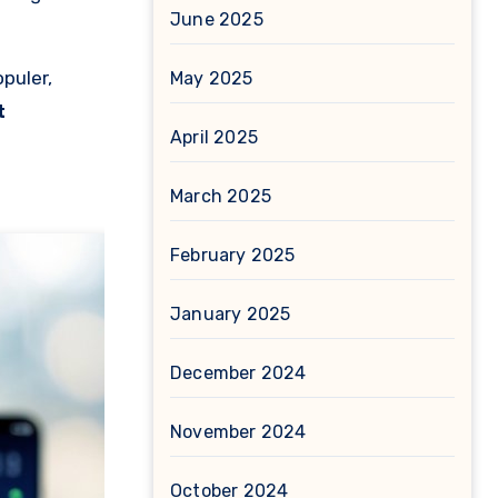
June 2025
puler,
May 2025
t
April 2025
March 2025
February 2025
January 2025
December 2024
November 2024
October 2024