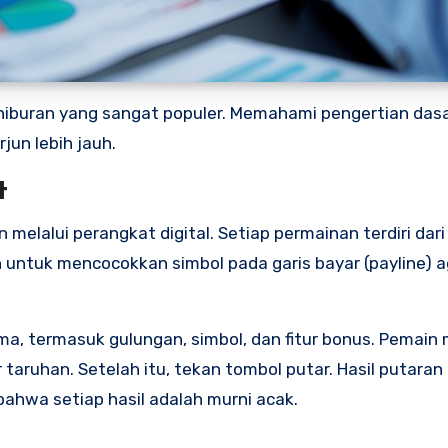
hiburan yang sangat populer. Memahami pengertian dasa
un lebih jauh.
t
 melalui perangkat digital. Setiap permainan terdiri dar
h untuk mencocokkan simbol pada garis bayar (payline) a
, termasuk gulungan, simbol, dan fitur bonus. Pemain
 taruhan. Setelah itu, tekan tombol putar. Hasil putaran
ahwa setiap hasil adalah murni acak.