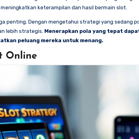
n meningkatkan keterampilan dan hasil bermain slot.
ga penting. Dengan mengetahui strategi yang sedang po
 lebih strategis.
Menerapkan pola yang tepat dapa
atkan peluang mereka untuk menang.
t Online