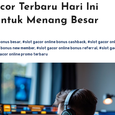
cor Terbaru Hari Ini
untuk Menang Besar
bonus besar
,
#slot gacor online bonus cashback
,
#slot gacor on
e bonus new member
,
#slot gacor online bonus referral
,
#slot ga
gacor online promo terbaru