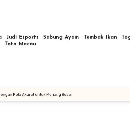
a
Judi Esports
Sabung Ayam
Tembak Ikan
Tog
Toto Macau
ni dengan Pola Akurat untuk Menang Besar