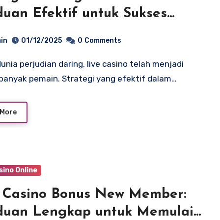
uan Efektif untuk Sukses
main
in
01/12/2025
0
Comments
 banyak pemain. Strategi yang efektif dalam…
 More
sino Online
 Casino Bonus New Member:
duan Lengkap untuk Memulai