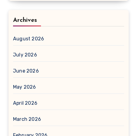
Archives
August 2026
July 2026
June 2026
May 2026
April 2026
March 2026
February 2026