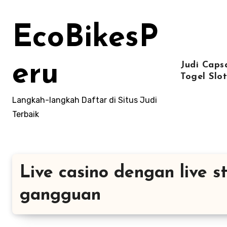
Skip
to
EcoBikesP
content
eru
Judi Caps
Togel Slot
Langkah-langkah Daftar di Situs Judi
Terbaik
Live casino dengan live s
gangguan