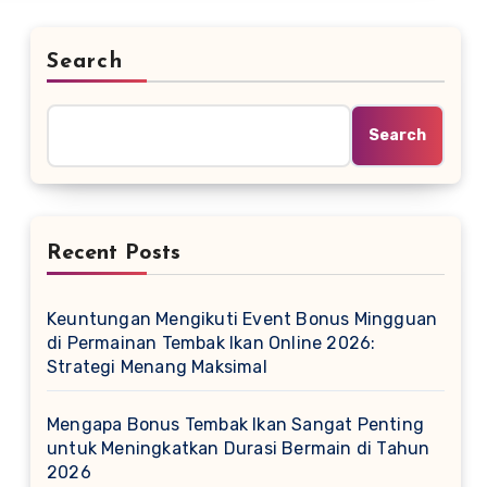
Search
Search
Recent Posts
Keuntungan Mengikuti Event Bonus Mingguan
di Permainan Tembak Ikan Online 2026:
Strategi Menang Maksimal
Mengapa Bonus Tembak Ikan Sangat Penting
untuk Meningkatkan Durasi Bermain di Tahun
2026