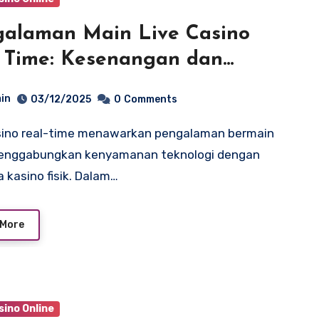
alaman Main Live Casino
 Time: Kesenangan dan
tegi untuk Menang
in
03/12/2025
0
Comments
enggabungkan kenyamanan teknologi dengan
 kasino fisik. Dalam…
 More
sino Online