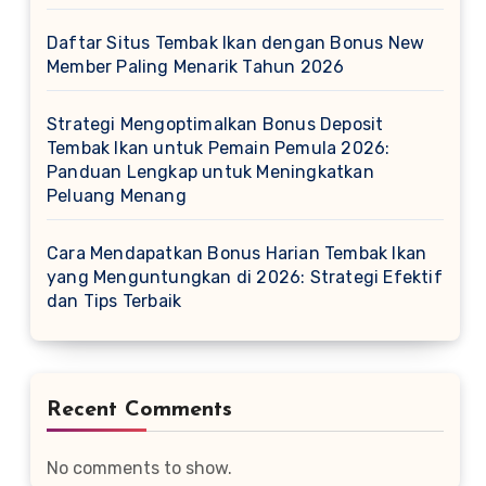
Daftar Situs Tembak Ikan dengan Bonus New
Member Paling Menarik Tahun 2026
Strategi Mengoptimalkan Bonus Deposit
Tembak Ikan untuk Pemain Pemula 2026:
Panduan Lengkap untuk Meningkatkan
Peluang Menang
Cara Mendapatkan Bonus Harian Tembak Ikan
yang Menguntungkan di 2026: Strategi Efektif
dan Tips Terbaik
Recent Comments
No comments to show.