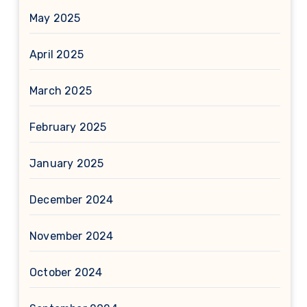
May 2025
April 2025
March 2025
February 2025
January 2025
December 2024
November 2024
October 2024