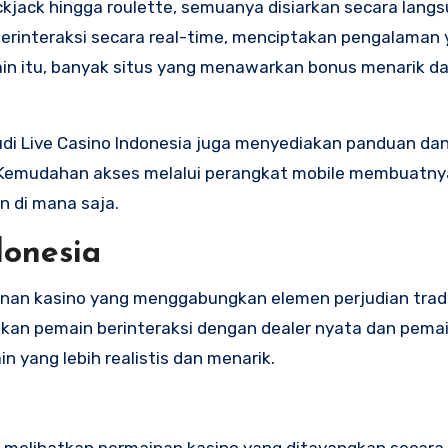
ackjack hingga roulette, semuanya disiarkan secara lan
berinteraksi secara real-time, menciptakan pengalaman 
elain itu, banyak situs yang menawarkan bonus menarik d
udi Live Casino Indonesia juga menyediakan panduan dan
 Kemudahan akses melalui perangkat mobile membuatny
n di mana saja.
donesia
inan kasino yang menggabungkan elemen perjudian tradi
kan pemain berinteraksi dengan dealer nyata dan pemai
yang lebih realistis dan menarik.