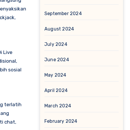
 langsung
menyaksikan
September 2024
ckjack,
August 2024
July 2024
i Live
June 2024
isional,
ih sosial
May 2024
April 2024
 terlatih
March 2024
sang
February 2024
i chat,