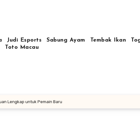
a
Judi Esports
Sabung Ayam
Tembak Ikan
Tog
Toto Macau
duan Lengkap untuk Pemain Baru