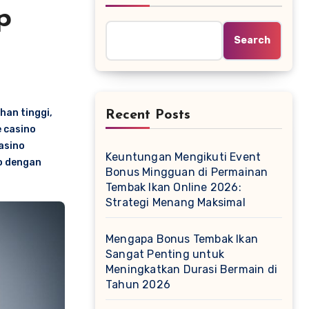
p
Search
han tinggi
,
Recent Posts
e casino
asino
Keuntungan Mengikuti Event
no dengan
Bonus Mingguan di Permainan
Tembak Ikan Online 2026:
Strategi Menang Maksimal
Mengapa Bonus Tembak Ikan
Sangat Penting untuk
Meningkatkan Durasi Bermain di
Tahun 2026