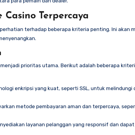
tara para pemain dan dealer.
e Casino Terpercaya
n perhatian terhadap beberapa kriteria penting. Ini aka
menyenangkan.
n
 menjadi prioritas utama. Berikut adalah beberapa kriter
logi enkripsi yang kuat, seperti SSL, untuk melindungi 
awarkan metode pembayaran aman dan terpercaya, sepert
menyediakan layanan pelanggan yang responsif dan dapat