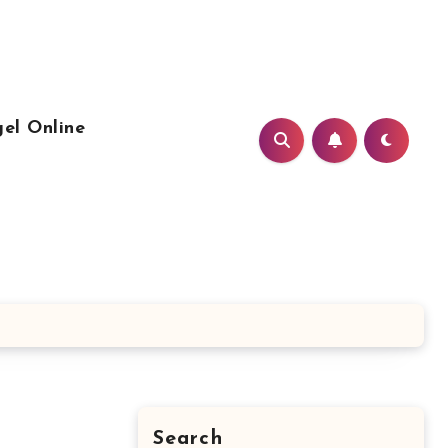
el Online
Search