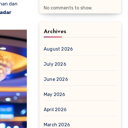
nan dan
No comments to show.
kadar
Archives
August 2026
July 2026
June 2026
May 2026
April 2026
March 2026