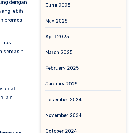
gsung dengan
June 2025
yang lebih
an promosi
May 2025
April 2025
 tips
a semakin
March 2025
February 2025
January 2025
sional
n lain
December 2024
November 2024
October 2024