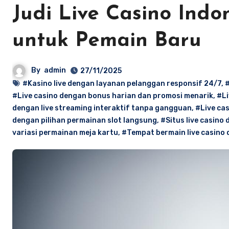
Judi Live Casino Ind
untuk Pemain Baru
By
admin
27/11/2025
#Kasino live dengan layanan pelanggan responsif 24/7
,
#
#Live casino dengan bonus harian dan promosi menarik
,
#Li
dengan live streaming interaktif tanpa gangguan
,
#Live ca
dengan pilihan permainan slot langsung
,
#Situs live casino
variasi permainan meja kartu
,
#Tempat bermain live casino 