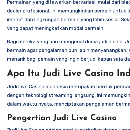
Permainan yang ditawarkan bervariasi, mulai dari bl
dealer profesional. Ini memungkinkan pemain untuk 
imersif dan lingkungan bermain yang lebih sosial. S
yang dapat meningkatkan modal bermain.
Bagi mereka yang baru mengenal dunia judi online, J
bermain agar pengalaman pun lebih menyenangkan.
menarik bagi pemain yang ingin berjudi kapan saja da
Apa Itu Judi Live Casino In
Judi Live Casino Indonesia merupakan bentuk perma
dengan teknologi streaming langsung. Ini memungkin
dalam waktu nyata, menciptakan pengalaman bermain 
Pengertian Judi Live Casino