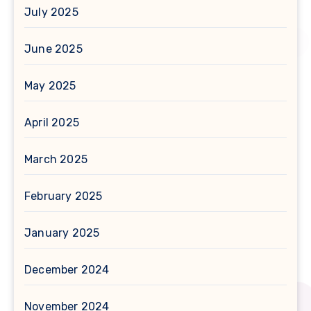
July 2025
June 2025
May 2025
April 2025
March 2025
February 2025
January 2025
December 2024
November 2024