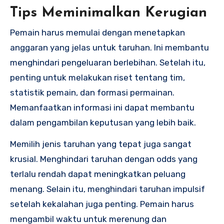
Tips Meminimalkan Kerugian
Pemain harus memulai dengan menetapkan
anggaran yang jelas untuk taruhan. Ini membantu
menghindari pengeluaran berlebihan. Setelah itu,
penting untuk melakukan riset tentang tim,
statistik pemain, dan formasi permainan.
Memanfaatkan informasi ini dapat membantu
dalam pengambilan keputusan yang lebih baik.
Memilih jenis taruhan yang tepat juga sangat
krusial. Menghindari taruhan dengan odds yang
terlalu rendah dapat meningkatkan peluang
menang. Selain itu, menghindari taruhan impulsif
setelah kekalahan juga penting. Pemain harus
mengambil waktu untuk merenung dan