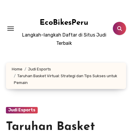
Skip
to
content
EcoBikesPeru
Langkah-langkah Daftar di Situs Judi
Terbaik
Home
Judi Esports
Taruhan Basket Virtual: Strategi dan Tips Sukses untuk
Pemain
Judi Esports
Taruhan Basket