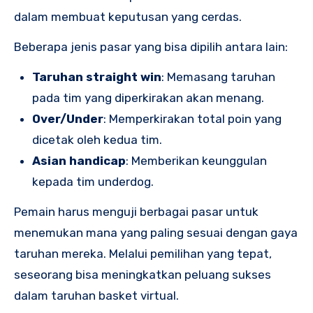
dalam membuat keputusan yang cerdas.
Beberapa jenis pasar yang bisa dipilih antara lain:
Taruhan straight win
: Memasang taruhan
pada tim yang diperkirakan akan menang.
Over/Under
: Memperkirakan total poin yang
dicetak oleh kedua tim.
Asian handicap
: Memberikan keunggulan
kepada tim underdog.
Pemain harus menguji berbagai pasar untuk
menemukan mana yang paling sesuai dengan gaya
taruhan mereka. Melalui pemilihan yang tepat,
seseorang bisa meningkatkan peluang sukses
dalam taruhan basket virtual.