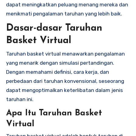
dapat meningkatkan peluang menang mereka dan
menikmati pengalaman taruhan yang lebih baik.
Dasar-dasar Taruhan
Basket Virtual
Taruhan basket virtual menawarkan pengalaman
yang menarik dengan simulasi pertandingan.
Dengan memahami definisi, cara kerja, dan
perbedaan dari taruhan konvensional, seseorang
dapat mengoptimalkan keterlibatan dalam jenis
taruhan ini.
Apa Itu Taruhan Basket
Virtual