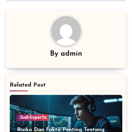
By
admin
Related Post
Judi Esports
Risiko Dan Fakta Penting Tentang