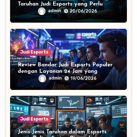
Taruhan Judi Esports yang Perlu
Diketahui untuk Pemain dan
admin
20/06/2026
Penggemar
Judi Esports
Review Bandar Judi Esports Populer
dengan Layanan 24 Jam yang
Terpercaya dan Responsif
admin
19/06/2026
Judi Esports
Jenis-Jenis Taruhan dalam Esports