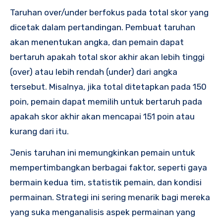
Taruhan over/under berfokus pada total skor yang
dicetak dalam pertandingan. Pembuat taruhan
akan menentukan angka, dan pemain dapat
bertaruh apakah total skor akhir akan lebih tinggi
(over) atau lebih rendah (under) dari angka
tersebut. Misalnya, jika total ditetapkan pada 150
poin, pemain dapat memilih untuk bertaruh pada
apakah skor akhir akan mencapai 151 poin atau
kurang dari itu.
Jenis taruhan ini memungkinkan pemain untuk
mempertimbangkan berbagai faktor, seperti gaya
bermain kedua tim, statistik pemain, dan kondisi
permainan. Strategi ini sering menarik bagi mereka
yang suka menganalisis aspek permainan yang