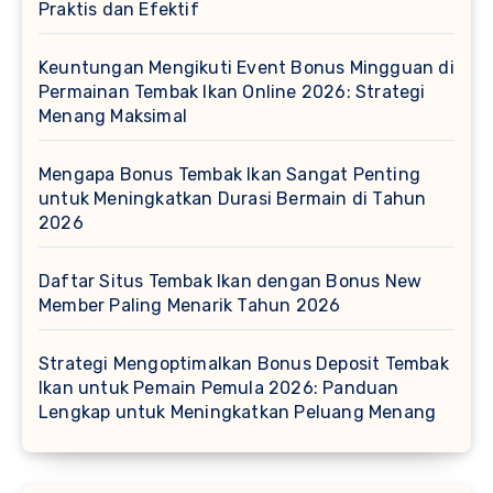
Praktis dan Efektif
Keuntungan Mengikuti Event Bonus Mingguan di
Permainan Tembak Ikan Online 2026: Strategi
Menang Maksimal
Mengapa Bonus Tembak Ikan Sangat Penting
untuk Meningkatkan Durasi Bermain di Tahun
2026
Daftar Situs Tembak Ikan dengan Bonus New
Member Paling Menarik Tahun 2026
Strategi Mengoptimalkan Bonus Deposit Tembak
Ikan untuk Pemain Pemula 2026: Panduan
Lengkap untuk Meningkatkan Peluang Menang