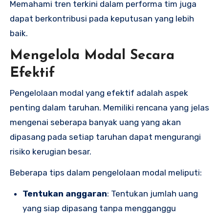
Memahami tren terkini dalam performa tim juga
dapat berkontribusi pada keputusan yang lebih
baik.
Mengelola Modal Secara
Efektif
Pengelolaan modal yang efektif adalah aspek
penting dalam taruhan. Memiliki rencana yang jelas
mengenai seberapa banyak uang yang akan
dipasang pada setiap taruhan dapat mengurangi
risiko kerugian besar.
Beberapa tips dalam pengelolaan modal meliputi:
Tentukan anggaran
: Tentukan jumlah uang
yang siap dipasang tanpa mengganggu