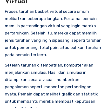
Virtual
Proses taruhan basket virtual secara umum
melibatkan beberapa langkah. Pertama, pemain
memilih pertandingan virtual yang ingin mereka
pertaruhkan. Setelah itu, mereka dapat memilih
jenis taruhan yang ingin dipasang, seperti taruhan
untuk pemenang, total poin, atau bahkan taruhan
pada pemain tertentu.
Setelah taruhan ditempatkan, komputer akan
menjalankan simulasi. Hasil dari simulasi ini
ditampilkan secara visual, memberikan
pengalaman seperti menonton pertandingan
nyata. Pemain dapat melihat grafik dan statistik
untuk membantu mereka membuat keputusan