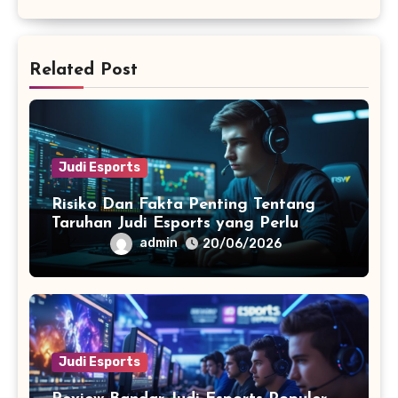
Related Post
Judi Esports
Risiko Dan Fakta Penting Tentang
Taruhan Judi Esports yang Perlu
Diketahui untuk Pemain dan
admin
20/06/2026
Penggemar
Judi Esports