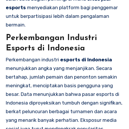
esports
menyediakan platform bagi penggemar
untuk berpartisipasi lebih dalam pengalaman
bermain.
Perkembangan Industri
Esports di Indonesia
Perkembangan industri
esports di Indonesia
menunjukkan angka yang menjanjikan. Secara
bertahap, jumlah pemain dan penonton semakin
meningkat, menciptakan basis pengguna yang
besar. Data menunjukkan bahwa pasar esports di
Indonesia diproyeksikan tumbuh dengan signifikan,
berkat peluncuran berbagai turnamen dan acara
yang menarik banyak perhatian. Eksposur media
sosial juga turut mendongkrak popularitas,