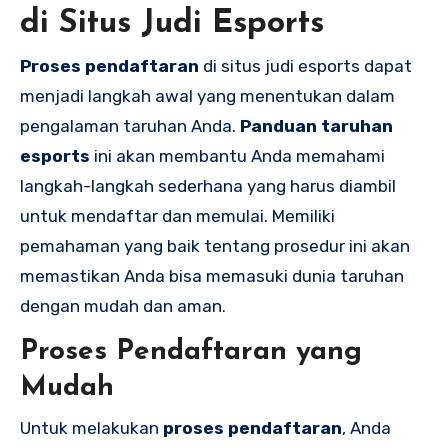
di Situs Judi Esports
Proses pendaftaran
di situs judi esports dapat
menjadi langkah awal yang menentukan dalam
pengalaman taruhan Anda.
Panduan taruhan
esports
ini akan membantu Anda memahami
langkah-langkah sederhana yang harus diambil
untuk mendaftar dan memulai. Memiliki
pemahaman yang baik tentang prosedur ini akan
memastikan Anda bisa memasuki dunia taruhan
dengan mudah dan aman.
Proses Pendaftaran yang
Mudah
Untuk melakukan
proses pendaftaran
, Anda