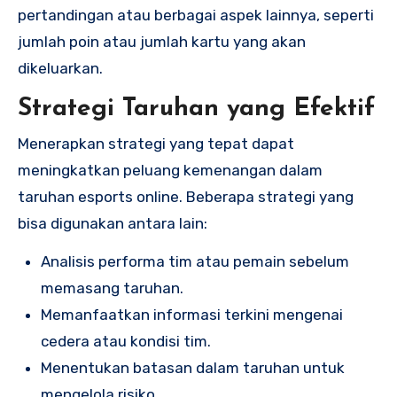
pertandingan atau berbagai aspek lainnya, seperti
jumlah poin atau jumlah kartu yang akan
dikeluarkan.
Strategi Taruhan yang Efektif
Menerapkan strategi yang tepat dapat
meningkatkan peluang kemenangan dalam
taruhan esports online. Beberapa strategi yang
bisa digunakan antara lain:
Analisis performa tim atau pemain sebelum
memasang taruhan.
Memanfaatkan informasi terkini mengenai
cedera atau kondisi tim.
Menentukan batasan dalam taruhan untuk
mengelola risiko.