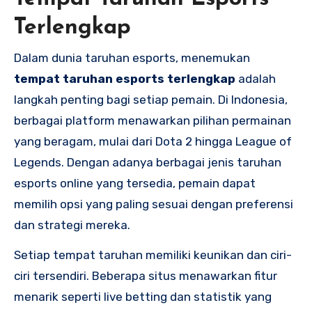
Terlengkap
Dalam dunia taruhan esports, menemukan
tempat taruhan esports terlengkap
adalah
langkah penting bagi setiap pemain. Di Indonesia,
berbagai platform menawarkan pilihan permainan
yang beragam, mulai dari Dota 2 hingga League of
Legends. Dengan adanya berbagai jenis taruhan
esports online yang tersedia, pemain dapat
memilih opsi yang paling sesuai dengan preferensi
dan strategi mereka.
Setiap tempat taruhan memiliki keunikan dan ciri-
ciri tersendiri. Beberapa situs menawarkan fitur
menarik seperti live betting dan statistik yang