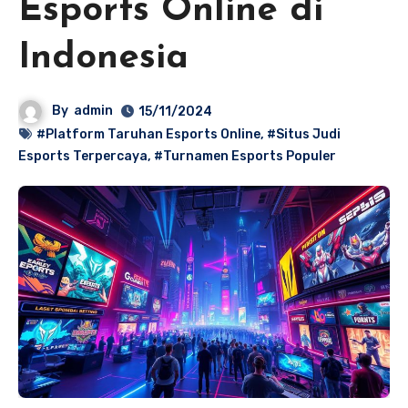
Esports Online di
Indonesia
By
admin
15/11/2024
#Platform Taruhan Esports Online
,
#Situs Judi
Esports Terpercaya
,
#Turnamen Esports Populer