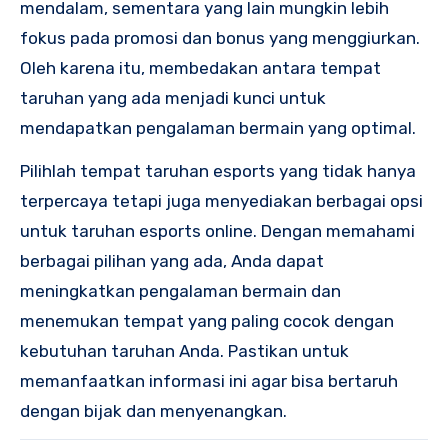
mendalam, sementara yang lain mungkin lebih
fokus pada promosi dan bonus yang menggiurkan.
Oleh karena itu, membedakan antara tempat
taruhan yang ada menjadi kunci untuk
mendapatkan pengalaman bermain yang optimal.
Pilihlah tempat taruhan esports yang tidak hanya
terpercaya tetapi juga menyediakan berbagai opsi
untuk taruhan esports online. Dengan memahami
berbagai pilihan yang ada, Anda dapat
meningkatkan pengalaman bermain dan
menemukan tempat yang paling cocok dengan
kebutuhan taruhan Anda. Pastikan untuk
memanfaatkan informasi ini agar bisa bertaruh
dengan bijak dan menyenangkan.