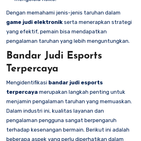
Dengan memahami jenis-jenis taruhan dalam
game judi elektronik
serta menerapkan strategi
yang efektif, pemain bisa mendapatkan
pengalaman taruhan yang lebih menguntungkan.
Bandar Judi Esports
Terpercaya
Mengidentifikasi
bandar judi esports
terpercaya
merupakan langkah penting untuk
menjamin pengalaman taruhan yang memuaskan.
Dalam industri ini, kualitas layanan dan
pengalaman pengguna sangat berpengaruh
terhadap kesenangan bermain. Berikut ini adalah
beberapa aspek yang perlu diperhatikan dalam