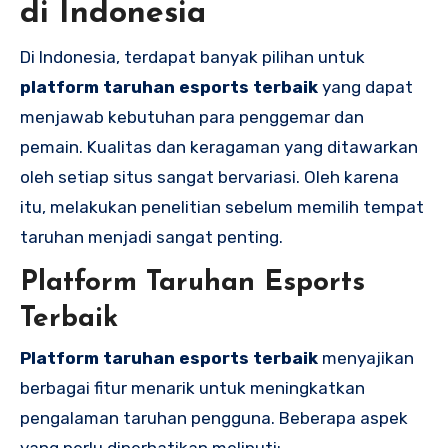
di Indonesia
Di Indonesia, terdapat banyak pilihan untuk
platform taruhan esports terbaik
yang dapat
menjawab kebutuhan para penggemar dan
pemain. Kualitas dan keragaman yang ditawarkan
oleh setiap situs sangat bervariasi. Oleh karena
itu, melakukan penelitian sebelum memilih tempat
taruhan menjadi sangat penting.
Platform Taruhan Esports
Terbaik
Platform taruhan esports terbaik
menyajikan
berbagai fitur menarik untuk meningkatkan
pengalaman taruhan pengguna. Beberapa aspek