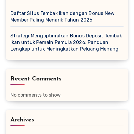
Daftar Situs Tembak Ikan dengan Bonus New
Member Paling Menarik Tahun 2026
Strategi Mengoptimalkan Bonus Deposit Tembak
Ikan untuk Pemain Pemula 2026: Panduan
Lengkap untuk Meningkatkan Peluang Menang
Recent Comments
No comments to show.
Archives