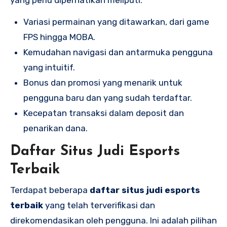
yang perlu diperhatikan meliputi:
Variasi permainan yang ditawarkan, dari game
FPS hingga MOBA.
Kemudahan navigasi dan antarmuka pengguna
yang intuitif.
Bonus dan promosi yang menarik untuk
pengguna baru dan yang sudah terdaftar.
Kecepatan transaksi dalam deposit dan
penarikan dana.
Daftar Situs Judi Esports
Terbaik
Terdapat beberapa
daftar situs judi esports
terbaik
yang telah terverifikasi dan
direkomendasikan oleh pengguna. Ini adalah pilihan