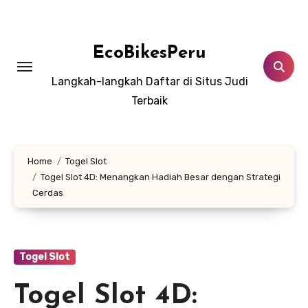
Skip
to
content
EcoBikesPeru
Langkah-langkah Daftar di Situs Judi
Terbaik
Home
Togel Slot
Togel Slot 4D: Menangkan Hadiah Besar dengan Strategi
Cerdas
Togel Slot
Togel Slot 4D: