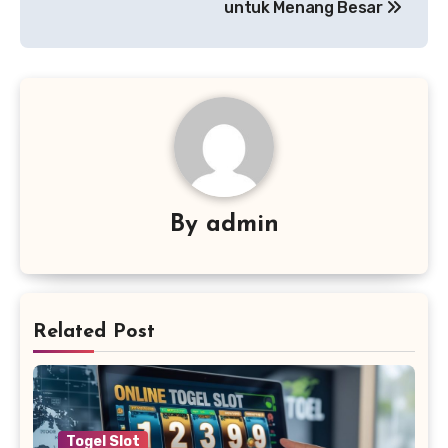
untuk Menang Besar
By
admin
Related Post
Togel Slot