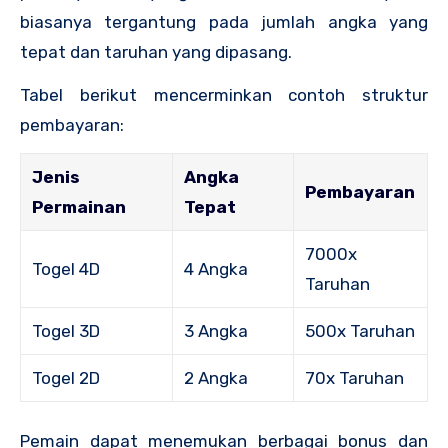
biasanya tergantung pada jumlah angka yang
tepat dan taruhan yang dipasang.
Tabel berikut mencerminkan contoh struktur
pembayaran:
Jenis
Angka
Pembayaran
Permainan
Tepat
7000x
Togel 4D
4 Angka
Taruhan
Togel 3D
3 Angka
500x Taruhan
Togel 2D
2 Angka
70x Taruhan
Pemain dapat menemukan berbagai bonus dan