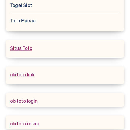
Togel Slot
Toto Macau
Situs Toto
olxtoto link
olxtoto login
olxtoto resmi