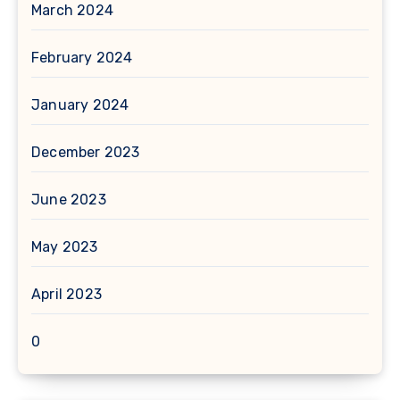
March 2024
February 2024
January 2024
December 2023
June 2023
May 2023
April 2023
0