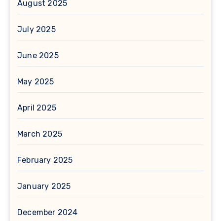
August 2025
July 2025
June 2025
May 2025
April 2025
March 2025
February 2025
January 2025
December 2024