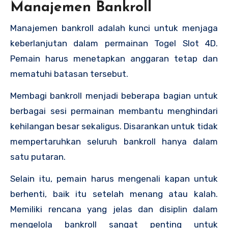
Manajemen Bankroll
Manajemen bankroll adalah kunci untuk menjaga
keberlanjutan dalam permainan Togel Slot 4D.
Pemain harus menetapkan anggaran tetap dan
mematuhi batasan tersebut.
Membagi bankroll menjadi beberapa bagian untuk
berbagai sesi permainan membantu menghindari
kehilangan besar sekaligus. Disarankan untuk tidak
mempertaruhkan seluruh bankroll hanya dalam
satu putaran.
Selain itu, pemain harus mengenali kapan untuk
berhenti, baik itu setelah menang atau kalah.
Memiliki rencana yang jelas dan disiplin dalam
mengelola bankroll sangat penting untuk