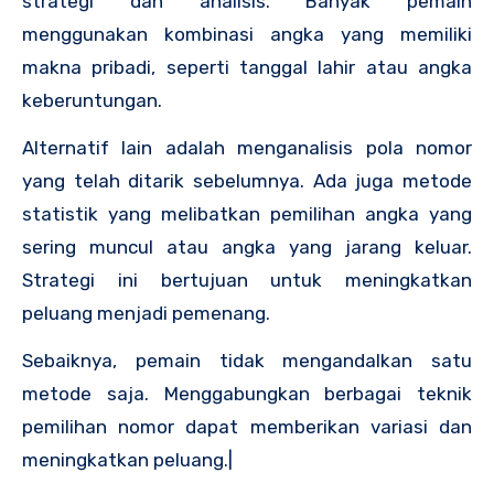
strategi dan analisis. Banyak pemain
menggunakan kombinasi angka yang memiliki
makna pribadi, seperti tanggal lahir atau angka
keberuntungan.
Alternatif lain adalah menganalisis pola nomor
yang telah ditarik sebelumnya. Ada juga metode
statistik yang melibatkan pemilihan angka yang
sering muncul atau angka yang jarang keluar.
Strategi ini bertujuan untuk meningkatkan
peluang menjadi pemenang.
Sebaiknya, pemain tidak mengandalkan satu
metode saja. Menggabungkan berbagai teknik
pemilihan nomor dapat memberikan variasi dan
meningkatkan peluang.|