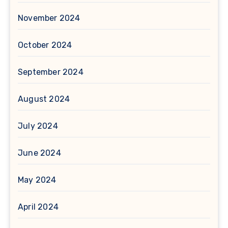
November 2024
October 2024
September 2024
August 2024
July 2024
June 2024
May 2024
April 2024