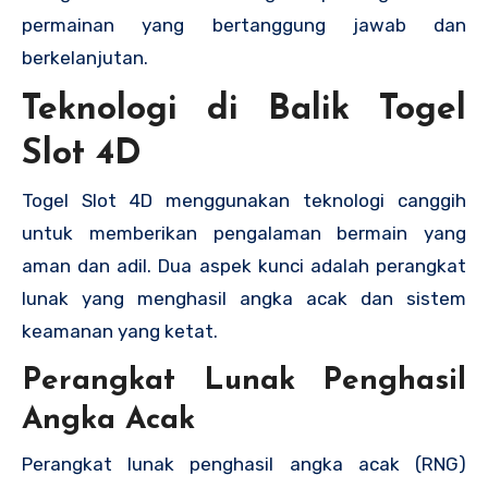
permainan yang bertanggung jawab dan
berkelanjutan.
Teknologi di Balik Togel
Slot 4D
Togel Slot 4D menggunakan teknologi canggih
untuk memberikan pengalaman bermain yang
aman dan adil. Dua aspek kunci adalah perangkat
lunak yang menghasil angka acak dan sistem
keamanan yang ketat.
Perangkat Lunak Penghasil
Angka Acak
Perangkat lunak penghasil angka acak (RNG)