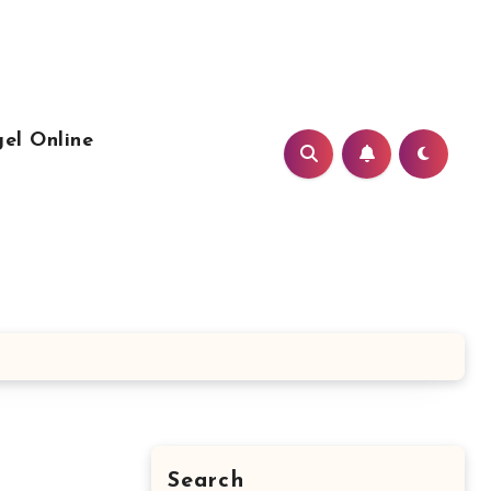
el Online
Search