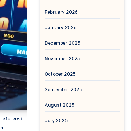
February 2026
January 2026
December 2025
November 2025
October 2025
September 2025
August 2025
referensi
July 2025
na