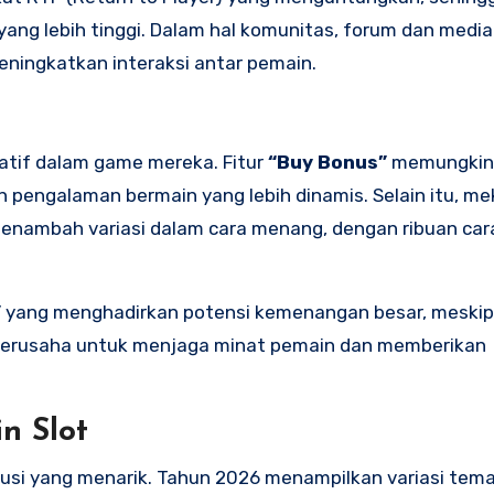
g lebih tinggi. Dalam hal komunitas, forum dan media 
ningkatkan interaksi antar pemain.
vatif dalam game mereka. Fitur
“Buy Bonus”
memungkin
pengalaman bermain yang lebih dinamis. Selain itu, me
enambah variasi dalam cara menang, dengan ribuan car
”
yang menghadirkan potensi kemenangan besar, meskip
tic berusaha untuk menjaga minat pemain dan memberikan
n Slot
usi yang menarik. Tahun 2026 menampilkan variasi tema