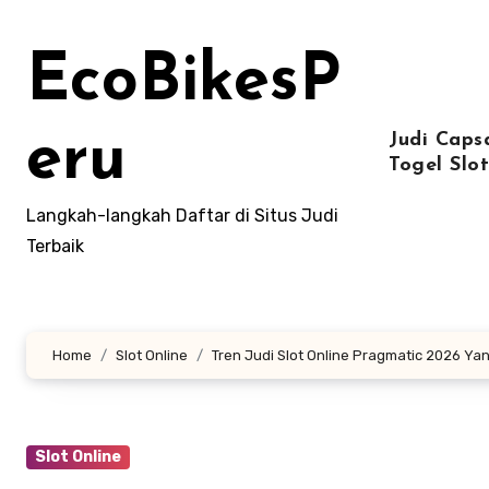
Skip
to
EcoBikesP
content
eru
Judi Caps
Togel Slot
Langkah-langkah Daftar di Situs Judi
Terbaik
Home
Slot Online
Tren Judi Slot Online Pragmatic 2026 Yan
Slot Online