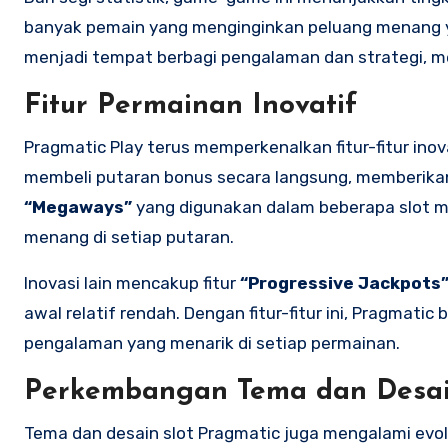
banyak pemain yang menginginkan peluang menang yan
menjadi tempat berbagi pengalaman dan strategi, me
Fitur Permainan Inovatif
Pragmatic Play terus memperkenalkan fitur-fitur ino
membeli putaran bonus secara langsung, memberikan 
“Megaways”
yang digunakan dalam beberapa slot m
menang di setiap putaran.
Inovasi lain mencakup fitur
“Progressive Jackpots
awal relatif rendah. Dengan fitur-fitur ini, Pragma
pengalaman yang menarik di setiap permainan.
Perkembangan Tema dan Desai
Tema dan desain slot Pragmatic juga mengalami evol