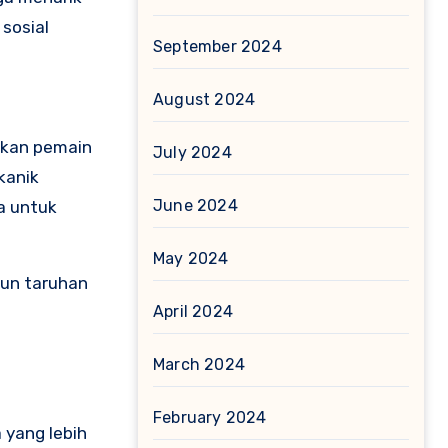
sosial
September 2024
August 2024
kan pemain
July 2024
kanik
June 2024
a untuk
May 2024
un taruhan
April 2024
March 2024
February 2024
 yang lebih