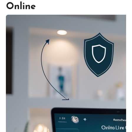
Online