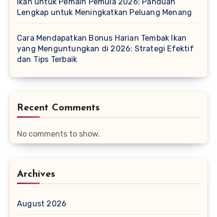
Ikan untuk Pemain Pemula 2026: Panduan
Lengkap untuk Meningkatkan Peluang Menang
Cara Mendapatkan Bonus Harian Tembak Ikan
yang Menguntungkan di 2026: Strategi Efektif
dan Tips Terbaik
Recent Comments
No comments to show.
Archives
August 2026