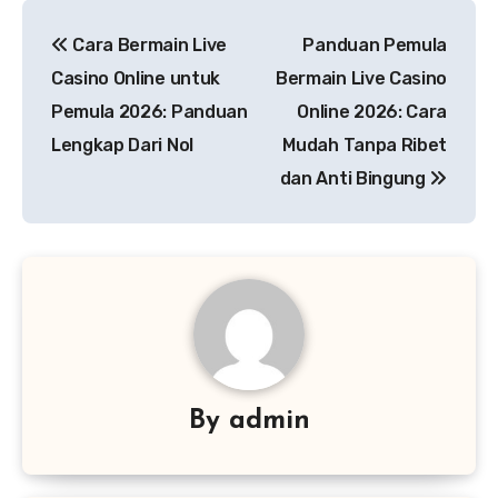
Post
Cara Bermain Live
Panduan Pemula
navigation
Casino Online untuk
Bermain Live Casino
Pemula 2026: Panduan
Online 2026: Cara
Lengkap Dari Nol
Mudah Tanpa Ribet
dan Anti Bingung
By
admin