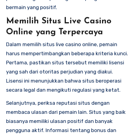
bermain yang positif.
Memilih Situs Live Casino
Online yang Terpercaya
Dalam memilih situs live casino online, pemain
harus mempertimbangkan beberapa kriteria kunci.
Pertama, pastikan situs tersebut memiliki lisensi
yang sah dari otoritas perjudian yang diakui.
Lisensi ini menunjukkan bahwa situs beroperasi
secara legal dan mengikuti regulasi yang ketat.
Selanjutnya, periksa reputasi situs dengan
membaca ulasan dari pemain lain. Situs yang baik
biasanya memiliki ulasan positif dan banyak
pengguna aktif. Informasi tentang bonus dan