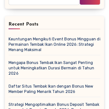
Recent Posts
Keuntungan Mengikuti Event Bonus Mingguan di
Permainan Tembak Ikan Online 2026: Strategi
Menang Maksimal
Mengapa Bonus Tembak Ikan Sangat Penting
untuk Meningkatkan Durasi Bermain di Tahun
2026
Daftar Situs Tembak Ikan dengan Bonus New
Member Paling Menarik Tahun 2026
Strategi Mengoptimalkan Bonus Deposit Tembak