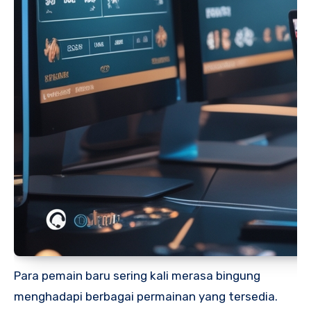
Para pemain baru sering kali merasa bingung
menghadapi berbagai permainan yang tersedia.