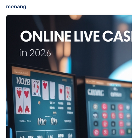
menang.