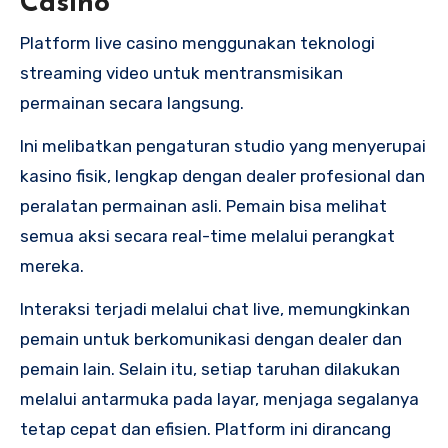
Casino
Platform live casino menggunakan teknologi
streaming video untuk mentransmisikan
permainan secara langsung.
Ini melibatkan pengaturan studio yang menyerupai
kasino fisik, lengkap dengan dealer profesional dan
peralatan permainan asli. Pemain bisa melihat
semua aksi secara real-time melalui perangkat
mereka.
Interaksi terjadi melalui chat live, memungkinkan
pemain untuk berkomunikasi dengan dealer dan
pemain lain. Selain itu, setiap taruhan dilakukan
melalui antarmuka pada layar, menjaga segalanya
tetap cepat dan efisien. Platform ini dirancang