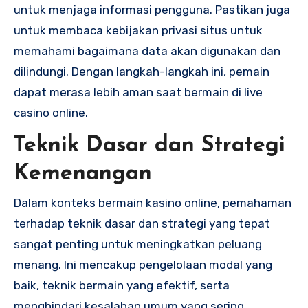
untuk menjaga informasi pengguna. Pastikan juga
untuk membaca kebijakan privasi situs untuk
memahami bagaimana data akan digunakan dan
dilindungi. Dengan langkah-langkah ini, pemain
dapat merasa lebih aman saat bermain di live
casino online.
Teknik Dasar dan Strategi
Kemenangan
Dalam konteks bermain kasino online, pemahaman
terhadap teknik dasar dan strategi yang tepat
sangat penting untuk meningkatkan peluang
menang. Ini mencakup pengelolaan modal yang
baik, teknik bermain yang efektif, serta
menghindari kesalahan umum yang sering