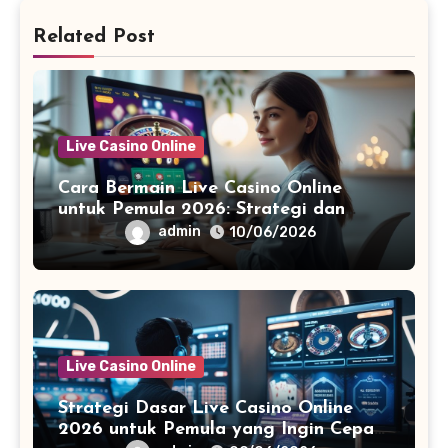
Related Post
Live Casino Online
Cara Bermain Live Casino Online
untuk Pemula 2026: Strategi dan
Panduan Praktis
admin
10/06/2026
Live Casino Online
Strategi Dasar Live Casino Online
2026 untuk Pemula yang Ingin Cepat