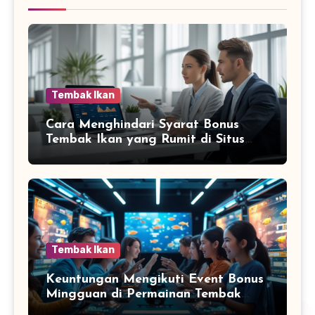
Tembak Ikan
Cara Menghindari Syarat Bonus
Tembak Ikan yang Rumit di Situs
Terpercaya 2026: Panduan Praktis
dan Efektif
Tembak Ikan
Keuntungan Mengikuti Event Bonus
Mingguan di Permainan Tembak
Ikan Online 2026: Strategi Menang