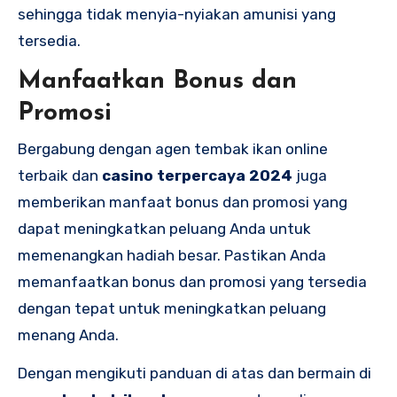
sehingga tidak menyia-nyiakan amunisi yang
tersedia.
Manfaatkan Bonus dan
Promosi
Bergabung dengan agen tembak ikan online
terbaik dan
casino terpercaya 2024
juga
memberikan manfaat bonus dan promosi yang
dapat meningkatkan peluang Anda untuk
memenangkan hadiah besar. Pastikan Anda
memanfaatkan bonus dan promosi yang tersedia
dengan tepat untuk meningkatkan peluang
menang Anda.
Dengan mengikuti panduan di atas dan bermain di