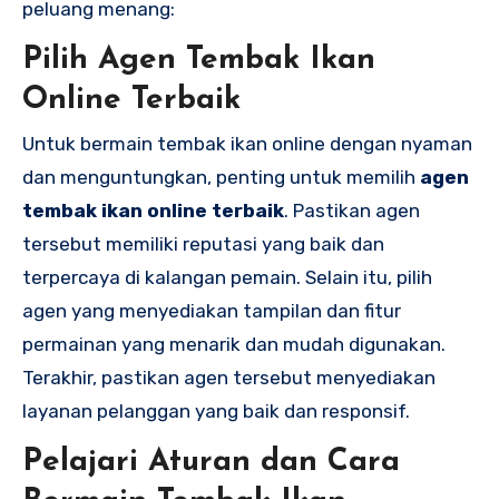
peluang menang:
Pilih Agen Tembak Ikan
Online Terbaik
Untuk bermain tembak ikan online dengan nyaman
dan menguntungkan, penting untuk memilih
agen
tembak ikan online terbaik
. Pastikan agen
tersebut memiliki reputasi yang baik dan
terpercaya di kalangan pemain. Selain itu, pilih
agen yang menyediakan tampilan dan fitur
permainan yang menarik dan mudah digunakan.
Terakhir, pastikan agen tersebut menyediakan
layanan pelanggan yang baik dan responsif.
Pelajari Aturan dan Cara