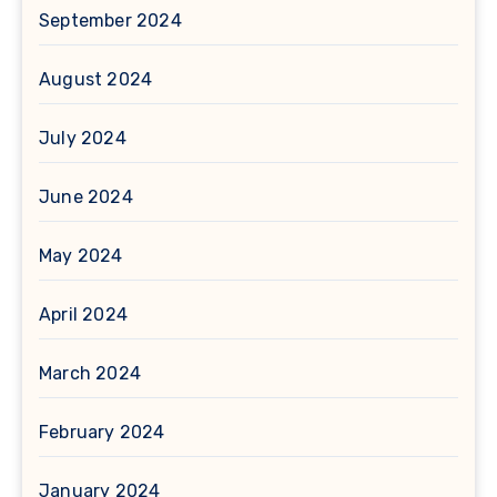
September 2024
August 2024
July 2024
June 2024
May 2024
April 2024
March 2024
February 2024
January 2024