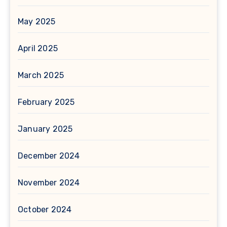
May 2025
April 2025
March 2025
February 2025
January 2025
December 2024
November 2024
October 2024