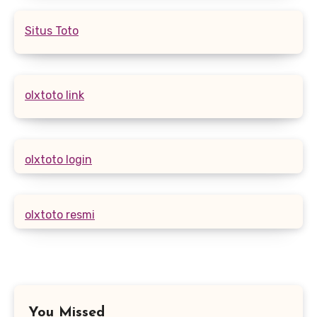
Situs Toto
olxtoto link
olxtoto login
olxtoto resmi
You Missed