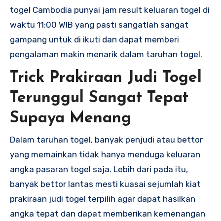
togel Cambodia punyai jam result keluaran togel di
waktu 11:00 WIB yang pasti sangatlah sangat
gampang untuk di ikuti dan dapat memberi
pengalaman makin menarik dalam taruhan togel.
Trick Prakiraan Judi Togel
Terunggul Sangat Tepat
Supaya Menang
Dalam taruhan togel, banyak penjudi atau bettor
yang memainkan tidak hanya menduga keluaran
angka pasaran togel saja. Lebih dari pada itu,
banyak bettor lantas mesti kuasai sejumlah kiat
prakiraan judi togel terpilih agar dapat hasilkan
angka tepat dan dapat memberikan kemenangan