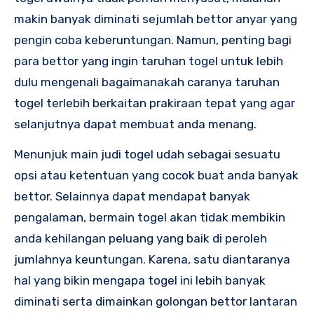
makin banyak diminati sejumlah bettor anyar yang
pengin coba keberuntungan. Namun, penting bagi
para bettor yang ingin taruhan togel untuk lebih
dulu mengenali bagaimanakah caranya taruhan
togel terlebih berkaitan prakiraan tepat yang agar
selanjutnya dapat membuat anda menang.
Menunjuk main judi togel udah sebagai sesuatu
opsi atau ketentuan yang cocok buat anda banyak
bettor. Selainnya dapat mendapat banyak
pengalaman, bermain togel akan tidak membikin
anda kehilangan peluang yang baik di peroleh
jumlahnya keuntungan. Karena, satu diantaranya
hal yang bikin mengapa togel ini lebih banyak
diminati serta dimainkan golongan bettor lantaran