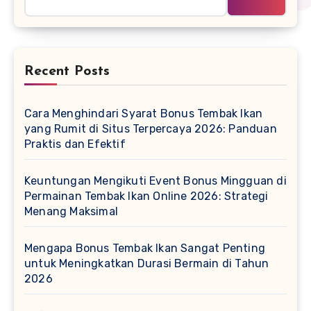
Recent Posts
Cara Menghindari Syarat Bonus Tembak Ikan
yang Rumit di Situs Terpercaya 2026: Panduan
Praktis dan Efektif
Keuntungan Mengikuti Event Bonus Mingguan di
Permainan Tembak Ikan Online 2026: Strategi
Menang Maksimal
Mengapa Bonus Tembak Ikan Sangat Penting
untuk Meningkatkan Durasi Bermain di Tahun
2026