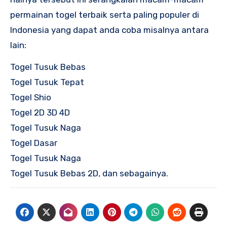
permainan togel terbaik serta paling populer di
Indonesia yang dapat anda coba misalnya antara
lain:
Togel Tusuk Bebas
Togel Tusuk Tepat
Togel Shio
Togel 2D 3D 4D
Togel Tusuk Naga
Togel Dasar
Togel Tusuk Naga
Togel Tusuk Bebas 2D, dan sebagainya.