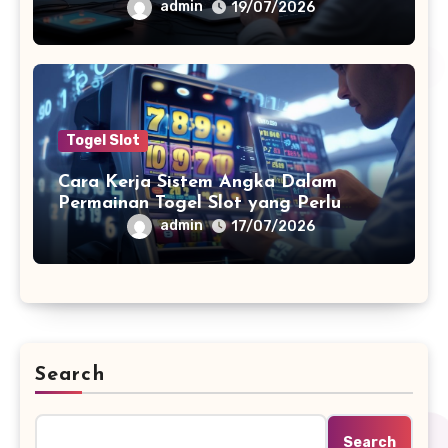
Digital: Analisis dan Insight
admin
19/07/2026
Togel Slot
Cara Kerja Sistem Angka Dalam
Permainan Togel Slot yang Perlu
Diketahui untuk Menang
admin
17/07/2026
Search
Search