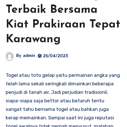
Terbaik Bersama
Kiat Prakiraan Tepat
Karawang
By
admin
25/04/2023
Togel atau toto gelap yaitu permainan angka yang
telah lama sekali seringkali dimainkan beberapa
penjudi di tanah air. Jadi perjudian tradisionil,
siapa-siapa saja bettor atau betaruh tentu
sangat tahu bernama togel atau bahkan juga
kerap memainkan. Sampai saat ini juga reputasi
togel awalnya tidak pernah menyusut, malahan