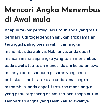
Mencari Angka Menembus
di Awal mula
Adapun teknik penting lain untuk anda yang mau
bermain judi togel dengan lakukan trick ramalan
terunggul paling presisi yakni cari angka
menembus diawalnya. Maknanya, anda dapat
mencari mana saja angka yang telah menembus
pada awal atau telah muncul dalam keluaran awal
mulanya berdasar pada pasaran yang anda
putuskan. Lantaran, kalau anda kenal angka
menembus, anda dapat tentukan mana angka
yang perlu terpasang dalam taruhan tanpa butuh
tempatkan angka yang telah keluar awalnya