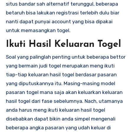
situs bandar sah alternatif terunggul, beberapa
betaruh bisa lakukan registrasi terlebih dulu biar
nanti dapat punyai account yang bisa dipakai
untuk memasangkan togel.
Ikuti Hasil Keluaran Togel
Soal yang palinglah penting untuk beberapa bettor
yang bermain judi togel merupakan meng ikuti
tiap-tiap keluaran hasil togel berdasar pasaran
yang diputuskannya itu. Masing-masing model
pasaran togel mana saja akan keluarkan keluaran
hasil togel dari fase sebelumnya. Nach, utamanya
anda harus meng ikuti keluaran hasil togel
disebabkan dapat bikin anda simpel mengenali
beberapa angka pasaran yang udah keluar di