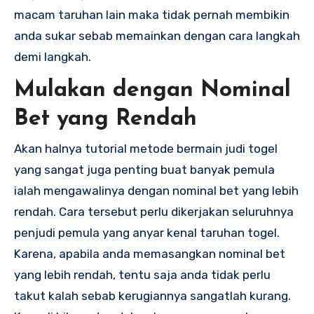
macam taruhan lain maka tidak pernah membikin
anda sukar sebab memainkan dengan cara langkah
demi langkah.
Mulakan dengan Nominal
Bet yang Rendah
Akan halnya tutorial metode bermain judi togel
yang sangat juga penting buat banyak pemula
ialah mengawalinya dengan nominal bet yang lebih
rendah. Cara tersebut perlu dikerjakan seluruhnya
penjudi pemula yang anyar kenal taruhan togel.
Karena, apabila anda memasangkan nominal bet
yang lebih rendah, tentu saja anda tidak perlu
takut kalah sebab kerugiannya sangatlah kurang.