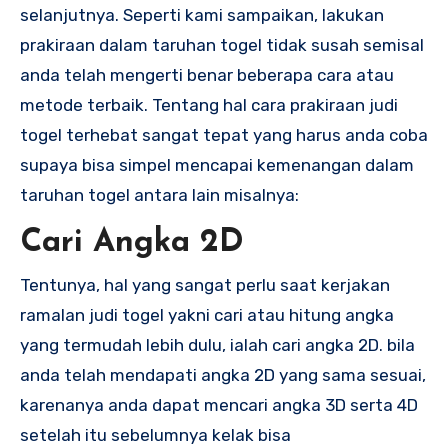
selanjutnya. Seperti kami sampaikan, lakukan
prakiraan dalam taruhan togel tidak susah semisal
anda telah mengerti benar beberapa cara atau
metode terbaik. Tentang hal cara prakiraan judi
togel terhebat sangat tepat yang harus anda coba
supaya bisa simpel mencapai kemenangan dalam
taruhan togel antara lain misalnya:
Cari Angka 2D
Tentunya, hal yang sangat perlu saat kerjakan
ramalan judi togel yakni cari atau hitung angka
yang termudah lebih dulu, ialah cari angka 2D. bila
anda telah mendapati angka 2D yang sama sesuai,
karenanya anda dapat mencari angka 3D serta 4D
setelah itu sebelumnya kelak bisa