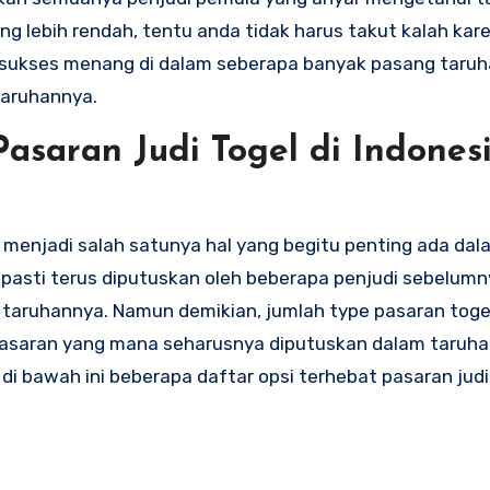
g lebih rendah, tentu anda tidak harus takut kalah kar
h sukses menang di dalam seberapa banyak pasang taru
taruhannya.
Pasaran Judi Togel di Indones
 menjadi salah satunya hal yang begitu penting ada da
 pasti terus diputuskan oleh beberapa penjudi sebelumn
taruhannya. Namun demikian, jumlah type pasaran toge
 pasaran yang mana seharusnya diputuskan dalam taruha
i bawah ini beberapa daftar opsi terhebat pasaran judi 