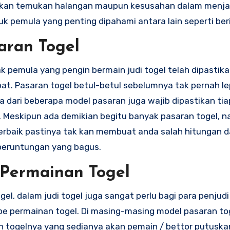
k kan temukan halangan maupun kesusahan dalam menja
tuk pemula yang penting dipahami antara lain seperti ber
aran Togel
k pemula yang pengin bermain judi togel telah dipastika
pat. Pasaran togel betul-betul sebelumnya tak pernah le
 dari beberapa model pasaran juga wajib dipastikan tia
Meskipun ada demikian begitu banyak pasaran togel, n
erbaik pastinya tak kan membuat anda salah hitungan 
peruntungan yang bagus.
s Permainan Togel
l, dalam judi togel juga sangat perlu bagi para penjudi 
 permainan togel. Di masing-masing model pasaran to
n togelnya yang sedianya akan pemain / bettor putuska