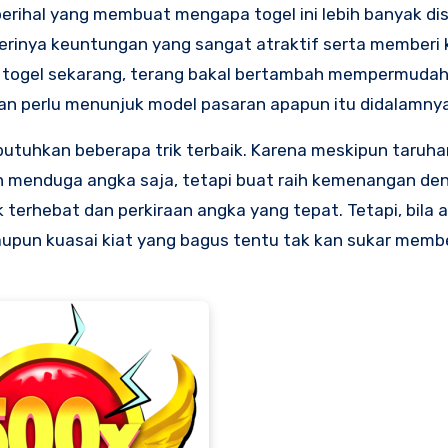
rihal yang membuat mengapa togel ini lebih banyak dis
rinya keuntungan yang sangat atraktif serta memberi
togel sekarang, terang bakal bertambah mempermuda
n perlu menunjuk model pasaran apapun itu didalamnya
butuhkan beberapa trik terbaik. Karena meskipun taruha
 menduga angka saja, tetapi buat raih kemenangan de
k terhebat dan perkiraan angka yang tepat. Tetapi, bila
maupun kuasai kiat yang bagus tentu tak kan sukar memb