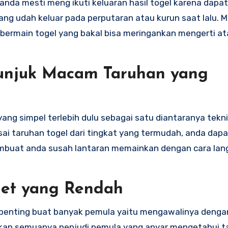
anda mesti meng ikuti keluaran hasil togel karena dapa
 udah keluar pada perputaran atau kurun saat lalu. Mak
a bermain togel yang bakal bisa meringankan mengerti a
unjuk Macam Taruhan yang
ang simpel terlebih dulu sebagai satu diantaranya tekn
asai taruhan togel dari tingkat yang termudah, anda dap
mbuat anda susah lantaran memainkan dengan cara lan
et yang Rendah
a penting buat banyak pemula yaitu mengawalinya denga
jakan semuanya penjudi pemula yang anyar mengetahui 