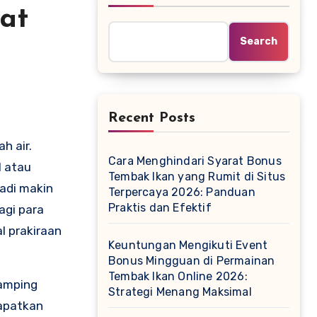
at
Search
Recent Posts
Cara Menghindari Syarat Bonus
l atau
Tembak Ikan yang Rumit di Situs
adi makin
Terpercaya 2026: Panduan
Praktis dan Efektif
agi para
l prakiraan
Keuntungan Mengikuti Event
Bonus Mingguan di Permainan
Tembak Ikan Online 2026:
samping
Strategi Menang Maksimal
dapatkan