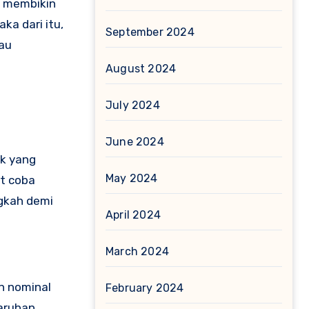
t membikin
a dari itu,
September 2024
tau
August 2024
July 2024
June 2024
ik yang
May 2024
at coba
gkah demi
April 2024
March 2024
n nominal
February 2024
taruhan