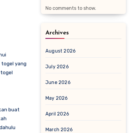
No comments to show.
Archives
August 2026
mui
 togel yang
July 2026
 togel
June 2026
May 2026
kan buat
April 2026
kah
 dahulu
March 2026