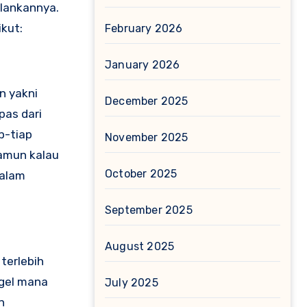
lankannya.
ikut:
February 2026
January 2026
n yakni
December 2025
pas dari
p-tiap
November 2025
amun kalau
October 2025
dalam
September 2025
August 2025
terlebih
gel mana
July 2025
n