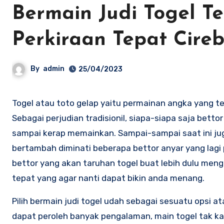
Bermain Judi Togel T
Perkiraan Tepat Cire
By
admin
25/04/2023
Togel atau toto gelap yaitu permainan angka yang telah lama sekali kerap dimainkan beberapa penjudi di tanah air.
Sebagai perjudian tradisionil, siapa-siapa saja bett
sampai kerap memainkan. Sampai-sampai saat ini ju
bertambah diminati beberapa bettor anyar yang lagi
bettor yang akan taruhan togel buat lebih dulu men
tepat yang agar nanti dapat bikin anda menang.
Pilih bermain judi togel udah sebagai sesuatu opsi 
dapat peroleh banyak pengalaman, main togel tak k