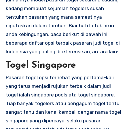
kadang membuat sejumlah togelers susah
tentukan pasaran yang mana semestinya
diputuskan dalam taruhan. Biar hal itu tak bikin
anda kebingungan, baca berikut di bawah ini
beberapa daftar opsi terbaik pasaran judi togel di
Indonesia yang paling direferensikan, antara lain:
Togel Singapore
Pasaran togel opsi terhebat yang pertama-kali
yang terus menjadi rujukan terbaik dalam judi
togel ialah singapore pools ata togel singapore.
Tiap banyak togelers atau pengagum togel tentu
sangat tahu dan kenal kembali dengar nama togel
singapore yang dipercayai selaku pasaran