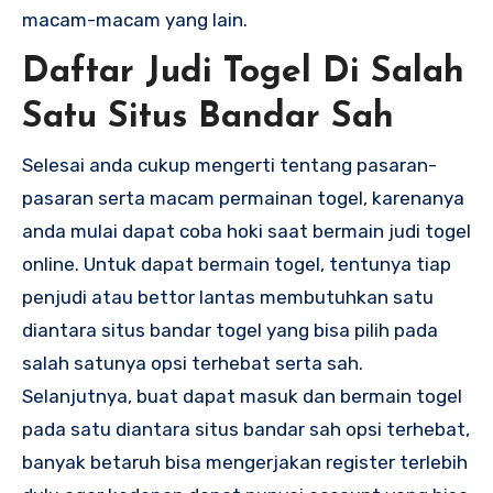
macam-macam yang lain.
Daftar Judi Togel Di Salah
Satu Situs Bandar Sah
Selesai anda cukup mengerti tentang pasaran-
pasaran serta macam permainan togel, karenanya
anda mulai dapat coba hoki saat bermain judi togel
online. Untuk dapat bermain togel, tentunya tiap
penjudi atau bettor lantas membutuhkan satu
diantara situs bandar togel yang bisa pilih pada
salah satunya opsi terhebat serta sah.
Selanjutnya, buat dapat masuk dan bermain togel
pada satu diantara situs bandar sah opsi terhebat,
banyak betaruh bisa mengerjakan register terlebih