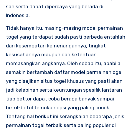
sah serta dapat dipercaya yang berada di
Indonesia.
Tidak hanya itu, masing-masing model permainan
togel yang terdapat sudah pasti berbeda entahlah
dari kesempatan kemenangannya, tingkat
kesusahannya maupun dari ketentuan
memasangkan angkanya. Oleh sebab itu, apabila
semakin bertambah daftar model permainan ogel
yang disajikan situs togel khusus yang pasti akan
jadi kelebihan serta keuntungan spesifik lantaran
tiap bettor dapat coba berapa banyak sampai
betul-betul temukan opsi yang paling cocok.
Tentang hal berikut ini serangkaian beberapa jenis
permainan togel terbaik serta paling populer di