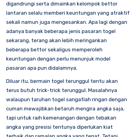
digandrungi serta dimainkan kelompok bettor
lantaran selalu memberi keuntungan yang atraktif
sekali namun juga mengesankan. Apa lagi dengan
adanya banyak beberapa jenis pasaran togel
sekarang, terang akan lebih meringankan
beberapa bettor sekaligus memperoleh
keuntungan dengan perlu menunjuk model
pasaran apa pun didalamnya.
Diluar itu, bermain togel terunggul tentu akan
terus butuh trick-trick terunggul. Masalahnya
walaupun taruhan togel sangatlah ringan dengan
cuman mewajibkan betaruh mengira angka saja,
tapi untuk raih kemenangan dengan tebakan
angka yang presisi tentunya diperlukan kiat
terbaik dan ramalan angka yang tepat. Tetapi,