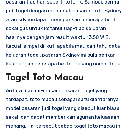
pasaran tiap hari seperti toto hk. Sampai, bermain
judi togel dengan menunjuk pasaran toto Sydney
atau sdy ini dapat meringankan beberapa bettor
sekaligus untuk ketahui tiap-tiap keluaran
hasilnya dengan jam result waktu 13:50 WIB.
Kecuali simpel di ikuti apabila mau cari tahu data
keluaran togel, pasaran Sydney ini pula berikan
kelapangan beberapa bettor pasang nomor togel.
Togel Toto Macau
Antara macam-macam pasaran togel yang
terdapat, toto macau sebagai satu diantaranya
model pasaran judi togel yang disebut luar biasa
sekali dan dapat memberikan agunan keluasaan
menang. Hal tersebut sebab togel toto macau ini