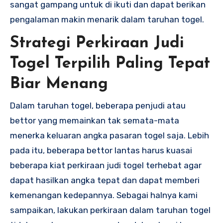
sangat gampang untuk di ikuti dan dapat berikan
pengalaman makin menarik dalam taruhan togel.
Strategi Perkiraan Judi
Togel Terpilih Paling Tepat
Biar Menang
Dalam taruhan togel, beberapa penjudi atau
bettor yang memainkan tak semata-mata
menerka keluaran angka pasaran togel saja. Lebih
pada itu, beberapa bettor lantas harus kuasai
beberapa kiat perkiraan judi togel terhebat agar
dapat hasilkan angka tepat dan dapat memberi
kemenangan kedepannya. Sebagai halnya kami
sampaikan, lakukan perkiraan dalam taruhan togel