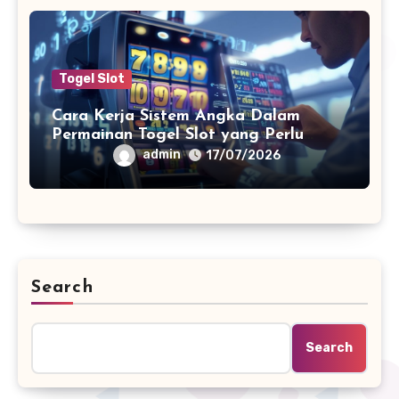
Togel Slot
Cara Kerja Sistem Angka Dalam
Permainan Togel Slot yang Perlu
Diketahui untuk Menang
admin
17/07/2026
Search
Search