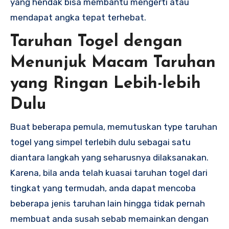
yang hendak bisa membantu mengerti atau
mendapat angka tepat terhebat.
Taruhan Togel dengan
Menunjuk Macam Taruhan
yang Ringan Lebih-lebih
Dulu
Buat beberapa pemula, memutuskan type taruhan
togel yang simpel terlebih dulu sebagai satu
diantara langkah yang seharusnya dilaksanakan.
Karena, bila anda telah kuasai taruhan togel dari
tingkat yang termudah, anda dapat mencoba
beberapa jenis taruhan lain hingga tidak pernah
membuat anda susah sebab memainkan dengan