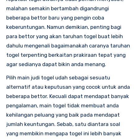
malahan semakin bertambah digandrungi
beberapa bettor baru yang pengin coba
keberuntungan. Namun demikian, penting bagi
para bettor yang akan taruhan togel buat lebih
dahulu mengenali bagaimanakah caranya taruhan
togel terpenting berkaitan prakiraan tepat yang
agar sedianya dapat bikin anda menang.
Pilih main judi togel udah sebagai sesuatu
alternatif atau keputusan yang cocok untuk anda
beberapa bettor. Kecuali dapat mendapat banyak
pengalaman, main togel tidak membuat anda
kehilangan peluang yang baik pada mendapat
jumlah keuntungan. Sebab, satu diantara soal
yang membikin mengapa togel ini lebih banyak