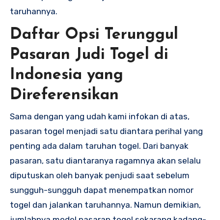
taruhannya.
Daftar Opsi Terunggul
Pasaran Judi Togel di
Indonesia yang
Direferensikan
Sama dengan yang udah kami infokan di atas,
pasaran togel menjadi satu diantara perihal yang
penting ada dalam taruhan togel. Dari banyak
pasaran, satu diantaranya ragamnya akan selalu
diputuskan oleh banyak penjudi saat sebelum
sungguh-sungguh dapat menempatkan nomor
togel dan jalankan taruhannya. Namun demikian,
jumlahnya model pasaran togel sekarang kadang-