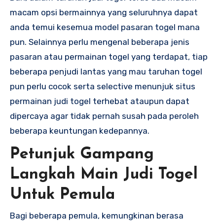
macam opsi bermainnya yang seluruhnya dapat
anda temui kesemua model pasaran togel mana
pun. Selainnya perlu mengenal beberapa jenis
pasaran atau permainan togel yang terdapat, tiap
beberapa penjudi lantas yang mau taruhan togel
pun perlu cocok serta selective menunjuk situs
permainan judi togel terhebat ataupun dapat
dipercaya agar tidak pernah susah pada peroleh
beberapa keuntungan kedepannya.
Petunjuk Gampang
Langkah Main Judi Togel
Untuk Pemula
Bagi beberapa pemula, kemungkinan berasa