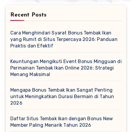
Recent Posts
Cara Menghindari Syarat Bonus Tembak Ikan
yang Rumit di Situs Terpercaya 2026: Panduan
Praktis dan Efektif
Keuntungan Mengikuti Event Bonus Mingguan di
Permainan Tembak Ikan Online 2026: Strategi
Menang Maksimal
Mengapa Bonus Tembak Ikan Sangat Penting
untuk Meningkatkan Durasi Bermain di Tahun
2026
Daftar Situs Tembak Ikan dengan Bonus New
Member Paling Menarik Tahun 2026