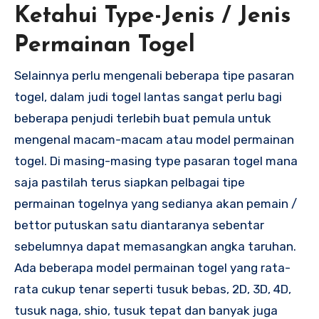
Ketahui Type-Jenis / Jenis
Permainan Togel
Selainnya perlu mengenali beberapa tipe pasaran
togel, dalam judi togel lantas sangat perlu bagi
beberapa penjudi terlebih buat pemula untuk
mengenal macam-macam atau model permainan
togel. Di masing-masing type pasaran togel mana
saja pastilah terus siapkan pelbagai tipe
permainan togelnya yang sedianya akan pemain /
bettor putuskan satu diantaranya sebentar
sebelumnya dapat memasangkan angka taruhan.
Ada beberapa model permainan togel yang rata-
rata cukup tenar seperti tusuk bebas, 2D, 3D, 4D,
tusuk naga, shio, tusuk tepat dan banyak juga