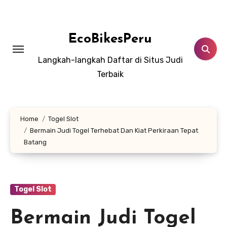
Skip
to
content
EcoBikesPeru
Langkah-langkah Daftar di Situs Judi
Terbaik
Home
Togel Slot
Bermain Judi Togel Terhebat Dan Kiat Perkiraan Tepat
Batang
Togel Slot
Bermain Judi Togel