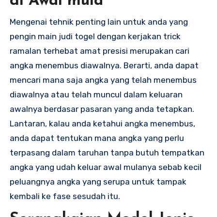
di Awal mula
Mengenai tehnik penting lain untuk anda yang
pengin main judi togel dengan kerjakan trick
ramalan terhebat amat presisi merupakan cari
angka menembus diawalnya. Berarti, anda dapat
mencari mana saja angka yang telah menembus
diawalnya atau telah muncul dalam keluaran
awalnya berdasar pasaran yang anda tetapkan.
Lantaran, kalau anda ketahui angka menembus,
anda dapat tentukan mana angka yang perlu
terpasang dalam taruhan tanpa butuh tempatkan
angka yang udah keluar awal mulanya sebab kecil
peluangnya angka yang serupa untuk tampak
kembali ke fase sesudah itu.