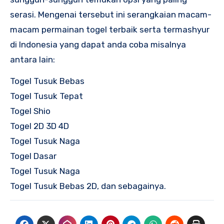
serasi. Mengenai tersebut ini serangkaian macam-
macam permainan togel terbaik serta termashyur
di Indonesia yang dapat anda coba misalnya
antara lain:
Togel Tusuk Bebas
Togel Tusuk Tepat
Togel Shio
Togel 2D 3D 4D
Togel Tusuk Naga
Togel Dasar
Togel Tusuk Naga
Togel Tusuk Bebas 2D, dan sebagainya.