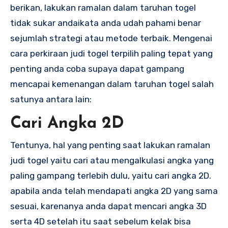
berikan, lakukan ramalan dalam taruhan togel
tidak sukar andaikata anda udah pahami benar
sejumlah strategi atau metode terbaik. Mengenai
cara perkiraan judi togel terpilih paling tepat yang
penting anda coba supaya dapat gampang
mencapai kemenangan dalam taruhan togel salah
satunya antara lain:
Cari Angka 2D
Tentunya, hal yang penting saat lakukan ramalan
judi togel yaitu cari atau mengalkulasi angka yang
paling gampang terlebih dulu, yaitu cari angka 2D.
apabila anda telah mendapati angka 2D yang sama
sesuai, karenanya anda dapat mencari angka 3D
serta 4D setelah itu saat sebelum kelak bisa