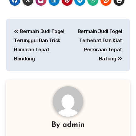
Post
Bermain Judi Togel
Bermain Judi Togel
navigation
Terunggul Dan Trick
Terhebat Dan Kiat
Ramalan Tepat
Perkiraan Tepat
Bandung
Batang
By
admin