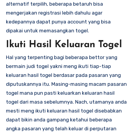
alternatif terpilih, beberapa betaruh bisa
mengerjakan registrasi lebih dahulu agar
kedepannya dapat punya account yang bisa
dipakai untuk memasangkan togel.
Ikuti Hasil Keluaran Togel
Hal yang terpenting bagi beberapa bettor yang
bermain judi togel yakni meng ikuti tiap-tiap
keluaran hasil togel berdasar pada pasaran yang
diputuskannya itu. Masing-masing macam pasaran
togel mana pun pasti keluarkan keluaran hasil
togel dari masa sebelumnya. Nach, utamanya anda
mesti meng ikuti keluaran hasil togel disebabkan
dapat bikin anda gampang ketahui beberapa
angka pasaran yang telah keluar di perputaran