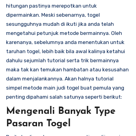
hitungan pastinya merepotkan untuk
dipermainkan. Meski sebenarnya, togel
sesungguhnya mudah di ikuti jika anda telah
mengetahui petunjuk metode bermainnya. Oleh
karenanya, sebelumnya anda menentukan untuk
taruhan togel, lebih baik bila awal kalinya ketahui
dahulu sejumlah tutorial serta trik bermainnya
maka tak kan temukan hambatan atau kesusahan
dalam menjalankannya. Akan halnya tutorial
simpel metode main judi togel buat pemula yang
penting dipahami salah satunya seperti berikut:
Mengenali Banyak Type
Pasaran Togel