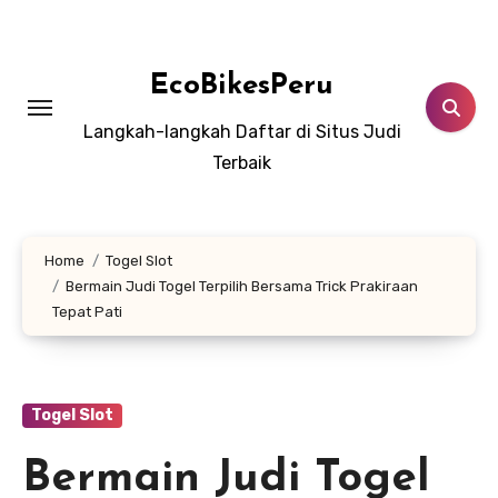
Skip
to
content
EcoBikesPeru
Langkah-langkah Daftar di Situs Judi
Terbaik
Home
Togel Slot
Bermain Judi Togel Terpilih Bersama Trick Prakiraan
Tepat Pati
Togel Slot
Bermain Judi Togel