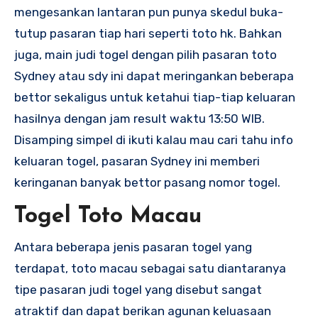
mengesankan lantaran pun punya skedul buka-
tutup pasaran tiap hari seperti toto hk. Bahkan
juga, main judi togel dengan pilih pasaran toto
Sydney atau sdy ini dapat meringankan beberapa
bettor sekaligus untuk ketahui tiap-tiap keluaran
hasilnya dengan jam result waktu 13:50 WIB.
Disamping simpel di ikuti kalau mau cari tahu info
keluaran togel, pasaran Sydney ini memberi
keringanan banyak bettor pasang nomor togel.
Togel Toto Macau
Antara beberapa jenis pasaran togel yang
terdapat, toto macau sebagai satu diantaranya
tipe pasaran judi togel yang disebut sangat
atraktif dan dapat berikan agunan keluasaan