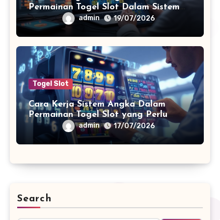
Permainan Togel Slot Dalam Sistem
Digital: Analisis dan Insight
admin
19/07/2026
Togel Slot
Cara Kerja Sistem Angka Dalam
Permainan Togel Slot yang Perlu
Diketahui untuk Menang
admin
17/07/2026
Search