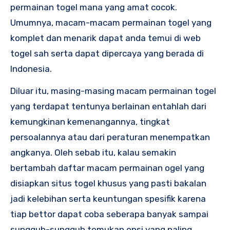
permainan togel mana yang amat cocok.
Umumnya, macam-macam permainan togel yang
komplet dan menarik dapat anda temui di web
togel sah serta dapat dipercaya yang berada di
Indonesia.
Diluar itu, masing-masing macam permainan togel
yang terdapat tentunya berlainan entahlah dari
kemungkinan kemenangannya, tingkat
persoalannya atau dari peraturan menempatkan
angkanya. Oleh sebab itu, kalau semakin
bertambah daftar macam permainan ogel yang
disiapkan situs togel khusus yang pasti bakalan
jadi kelebihan serta keuntungan spesifik karena
tiap bettor dapat coba seberapa banyak sampai
sungguh-sungguh temukan opsi yang paling