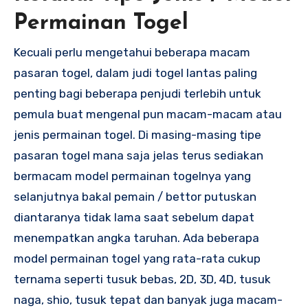
Permainan Togel
Kecuali perlu mengetahui beberapa macam
pasaran togel, dalam judi togel lantas paling
penting bagi beberapa penjudi terlebih untuk
pemula buat mengenal pun macam-macam atau
jenis permainan togel. Di masing-masing tipe
pasaran togel mana saja jelas terus sediakan
bermacam model permainan togelnya yang
selanjutnya bakal pemain / bettor putuskan
diantaranya tidak lama saat sebelum dapat
menempatkan angka taruhan. Ada beberapa
model permainan togel yang rata-rata cukup
ternama seperti tusuk bebas, 2D, 3D, 4D, tusuk
naga, shio, tusuk tepat dan banyak juga macam-