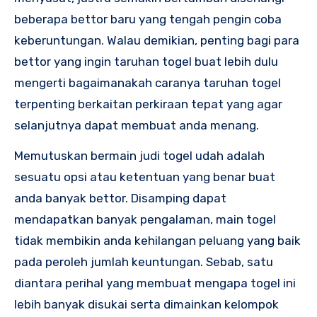
beberapa bettor baru yang tengah pengin coba
keberuntungan. Walau demikian, penting bagi para
bettor yang ingin taruhan togel buat lebih dulu
mengerti bagaimanakah caranya taruhan togel
terpenting berkaitan perkiraan tepat yang agar
selanjutnya dapat membuat anda menang.
Memutuskan bermain judi togel udah adalah
sesuatu opsi atau ketentuan yang benar buat
anda banyak bettor. Disamping dapat
mendapatkan banyak pengalaman, main togel
tidak membikin anda kehilangan peluang yang baik
pada peroleh jumlah keuntungan. Sebab, satu
diantara perihal yang membuat mengapa togel ini
lebih banyak disukai serta dimainkan kelompok