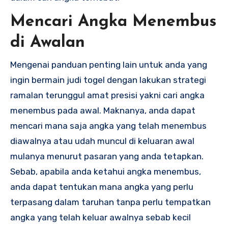
Mencari Angka Menembus
di Awalan
Mengenai panduan penting lain untuk anda yang
ingin bermain judi togel dengan lakukan strategi
ramalan terunggul amat presisi yakni cari angka
menembus pada awal. Maknanya, anda dapat
mencari mana saja angka yang telah menembus
diawalnya atau udah muncul di keluaran awal
mulanya menurut pasaran yang anda tetapkan.
Sebab, apabila anda ketahui angka menembus,
anda dapat tentukan mana angka yang perlu
terpasang dalam taruhan tanpa perlu tempatkan
angka yang telah keluar awalnya sebab kecil