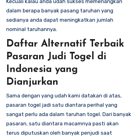
Kecuali kalau anda udah sukses memenangkan
dalam berapa banyak pasang taruhan yang
sedianya anda dapat meningkatkan jumlah
nominal taruhannya.
Daftar Alternatif Terbaik
Pasaran Judi Togel di
Indonesia yang
Dianjurkan
Sama dengan yang udah kami datakan di atas,
pasaran togel jadi satu diantara perihal yang
sangat perlu ada dalam taruhan togel. Dari banyak
pasaran, satu diantara macamnya pasti akan
terus diputuskan oleh banyak penjudi saat