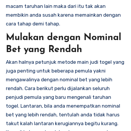
macam taruhan lain maka dari itu tak akan
membikin anda susah karena memainkan dengan
cara tahap demi tahap.
Mulakan dengan Nominal
Bet yang Rendah
Akan halnya petunjuk metode main judi togel yang
juga penting untuk beberapa pemula yakni
mengawalinya dengan nominal bet yang lebih
rendah. Cara berikut perlu dijalankan seluruh
penjudi pemula yang baru mengenali taruhan
togel. Lantaran, bila anda menempatkan nominal
bet yang lebih rendah, tentulah anda tidak harus
takut kalah lantaran kerugiannya begitu kurang.