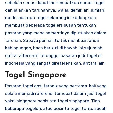
sebelum serius dapat menempatkan nomor togel
dan jalankan taruhannya. Walau demikian, jumlah
model pasaran togel sekarang ini kadangkala
membuat beberapa togelers susah tentukan
pasaran yang mana semestinya diputuskan dalam
taruhan. Supaya perihal itu tak membuat anda
kebingungan, baca berikut di bawah ini sejumlah
daftar alternatif terunggul pasaran judi togel di
Indonesia yang sangat direferensikan, antara lain:
Togel Singapore
Pasaran togel opsi terbaik yang pertama-kali yang
selalu menjadi referensi terhebat dalam judi togel
yakni singapore pools ata togel singapore. Tiap
beberapa togelers atau pecinta togel tentu sudah