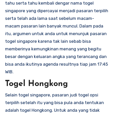
tahu serta tahu kembali dengar nama togel
singapore yang dipercayai menjadi pasaran terpilih
serta telah ada lama saat sebelum macam-
macam pasaran lain banyak muncul. Dalam pada
itu, argumen untuk anda untuk menunjuk pasaran
togel singapore karena tak lain sebab bisa
memberinya kemungkinan menang yang begitu
besar dengan keluaran angka yang terancang dan
bisa anda ikutinya agenda resultnya tiap jam 17:45
WIB.
Togel Hongkong
Selain togel singapore, pasaran judi togel opsi
terpilih setelah itu yang bisa pula anda tentukan
adalah togel Hongkong. Untuk anda yang tidak