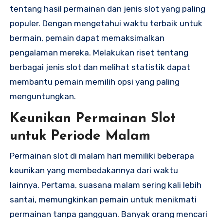
tentang hasil permainan dan jenis slot yang paling
populer. Dengan mengetahui waktu terbaik untuk
bermain, pemain dapat memaksimalkan
pengalaman mereka. Melakukan riset tentang
berbagai jenis slot dan melihat statistik dapat
membantu pemain memilih opsi yang paling
menguntungkan.
Keunikan Permainan Slot
untuk Periode Malam
Permainan slot di malam hari memiliki beberapa
keunikan yang membedakannya dari waktu
lainnya. Pertama, suasana malam sering kali lebih
santai, memungkinkan pemain untuk menikmati
permainan tanpa gangguan. Banyak orang mencari