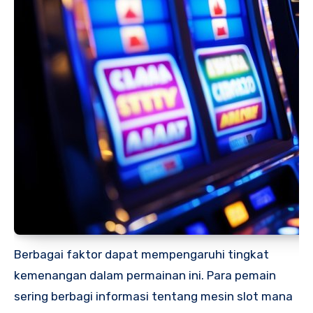
Berbagai faktor dapat mempengaruhi tingkat
kemenangan dalam permainan ini. Para pemain
sering berbagi informasi tentang mesin slot mana