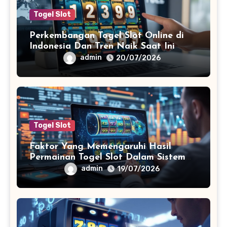
Togel Slot
Perkembangan Togel Slot Online di
Indonesia Dan Tren Naik Saat Ini
admin
20/07/2026
Togel Slot
Faktor Yang Memengaruhi Hasil
Permainan Togel Slot Dalam Sistem
Digital: Analisis dan Insight
admin
19/07/2026