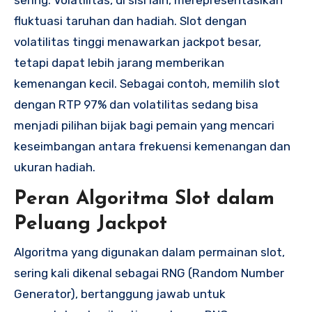
sering. Volatilitas, di sisi lain, merepresentasikan
fluktuasi taruhan dan hadiah. Slot dengan
volatilitas tinggi menawarkan jackpot besar,
tetapi dapat lebih jarang memberikan
kemenangan kecil. Sebagai contoh, memilih slot
dengan RTP 97% dan volatilitas sedang bisa
menjadi pilihan bijak bagi pemain yang mencari
keseimbangan antara frekuensi kemenangan dan
ukuran hadiah.
Peran Algoritma Slot dalam
Peluang Jackpot
Algoritma yang digunakan dalam permainan slot,
sering kali dikenal sebagai RNG (Random Number
Generator), bertanggung jawab untuk