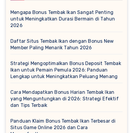
Mengapa Bonus Tembak Ikan Sangat Penting
untuk Meningkatkan Durasi Bermain di Tahun
2026
Daftar Situs Tembak Ikan dengan Bonus New
Member Paling Menarik Tahun 2026
Strategi Mengoptimalkan Bonus Deposit Tembak
Ikan untuk Pemain Pemula 2026: Panduan
Lengkap untuk Meningkatkan Peluang Menang
Cara Mendapatkan Bonus Harian Tembak Ikan
yang Menguntungkan di 2026: Strategi Efektif
dan Tips Terbaik
Panduan Klaim Bonus Tembak Ikan Terbesar di
Situs Game Online 2026 dan Cara