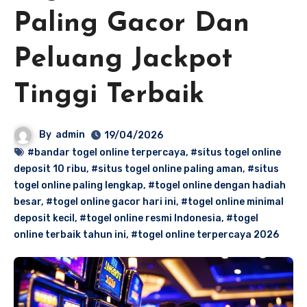
Paling Gacor Dan
Peluang Jackpot
Tinggi Terbaik
By
admin
19/04/2026
#bandar togel online terpercaya
,
#situs togel online
deposit 10 ribu
,
#situs togel online paling aman
,
#situs
togel online paling lengkap
,
#togel online dengan hadiah
besar
,
#togel online gacor hari ini
,
#togel online minimal
deposit kecil
,
#togel online resmi Indonesia
,
#togel
online terbaik tahun ini
,
#togel online terpercaya 2026